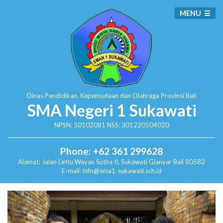
MENU
Dinas Pendidikan, Kepemudaan dan Olahraga
Provinsi Bali
SMA Negeri 1 Sukawati
NPSN: 50102081 NSS: 301220504020
Phone: +62 361 299628
Alamat:
Jalan Lettu Wayan Sutha II, Sukawati
Gianyar Bali 80582
E-mail: info@sma1-sukawati.sch.id