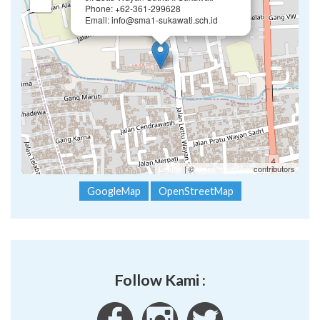
−
Phone: +62-361-299628
Email: info@sma1-sukawati.sch.id
Leaflet
| ©
OpenStreetMap
contributors
GoogleMap
OpenStreetMap
Follow Kami :