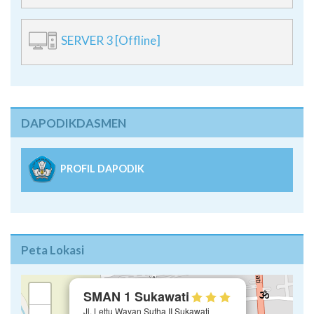
SERVER 3 [Offline]
DAPODIKDASMEN
PROFIL DAPODIK
Peta Lokasi
×
+
SMAN 1 Sukawati
Jl. Lettu Wayan Sutha II Sukawati