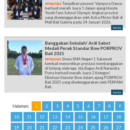
Tampilkan pesona! Vampyra Dance
09/06/2026
berhasil meraih Juara 1 dalam ajang Honda
Youth Fans School Olympic tingkat provinsi
yang diselenggarakan oleh Astra Motor Bali di
Mall Bali Galeria pada 24 Januari 2026.
berita
Banggakan Sekolah! Ardi Sabet
Medali Perak Standar Bow PORPROV
Bali 2025
Siswa SMA Negeri 1 Sukawati
09/06/2026
kembali menorehkan prestasi membanggakan
di bidang olahraga. Ida Bagus Ardi Narendra
Putra berhasil meraih Juara 2 Kategori
Eliminasi Standar Bow dalam ajang PORPROV
Bali 2025 yang diselenggarakan oleh PERPANI
Bali.
berita
Halaman:
1
2
3
4
5
6
7
8
9
10
11
12
13
14
15
16
17
18
19
20
21
22
23
24
25
26
27