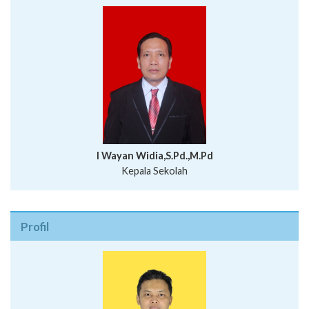
I Wayan Widia,S.Pd.,M.Pd
Kepala Sekolah
Profil