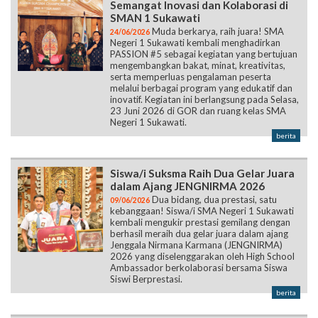
Semangat Inovasi dan Kolaborasi di
SMAN 1 Sukawati
Muda berkarya, raih juara! SMA
24/06/2026
Negeri 1 Sukawati kembali menghadirkan
PASSION #5 sebagai kegiatan yang bertujuan
mengembangkan bakat, minat, kreativitas,
serta memperluas pengalaman peserta
melalui berbagai program yang edukatif dan
inovatif. Kegiatan ini berlangsung pada Selasa,
23 Juni 2026 di GOR dan ruang kelas SMA
Negeri 1 Sukawati.
berita
Siswa/i Suksma Raih Dua Gelar Juara
dalam Ajang JENGNIRMA 2026
Dua bidang, dua prestasi, satu
09/06/2026
kebanggaan! Siswa/i SMA Negeri 1 Sukawati
kembali mengukir prestasi gemilang dengan
berhasil meraih dua gelar juara dalam ajang
Jenggala Nirmana Karmana (JENGNIRMA)
2026 yang diselenggarakan oleh High School
Ambassador berkolaborasi bersama Siswa
Siswi Berprestasi.
berita