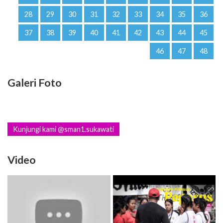
28
29
30
31
32
33
34
35
36
37
38
39
40
41
42
43
44
45
46
47
48
Galeri Foto
Kunjungi kami @sman1.sukawati
Video