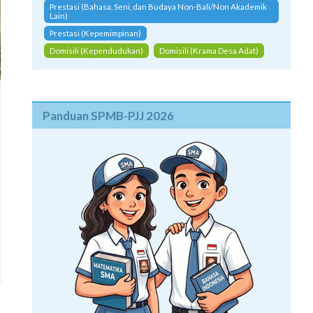
Prestasi (Bahasa, Seni, dan Budaya Non-Bali/Non Akademik
Lain)
Prestasi (Kepemimpinan)
Domisili (Kependudukan)
Domisili (Krama Desa Adat)
Panduan SPMB-PJJ 2026