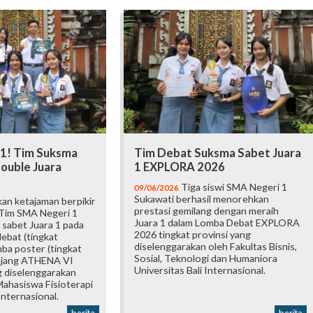
 1! Tim Suksma
Tim Debat Suksma Sabet Juara
ouble Juara
1 EXPLORA 2026
Tiga siswi SMA Negeri 1
09/06/2026
Sukawati berhasil menorehkan
an ketajaman berpikir
prestasi gemilang dengan meraih
 Tim SMA Negeri 1
Juara 1 dalam Lomba Debat EXPLORA
 sabet Juara 1 pada
2026 tingkat provinsi yang
ebat (tingkat
diselenggarakan oleh Fakultas Bisnis,
mba poster (tingkat
Sosial, Teknologi dan Humaniora
 ajang ATHENA VI
Universitas Bali Internasional.
 diselenggarakan
ahasiswa Fisioterapi
Internasional.