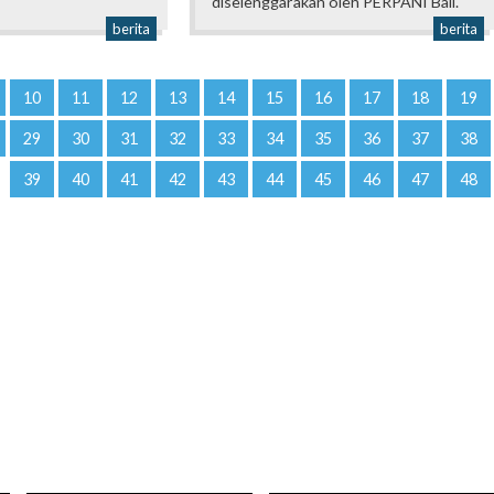
diselenggarakan oleh PERPANI Bali.
berita
berita
10
11
12
13
14
15
16
17
18
19
29
30
31
32
33
34
35
36
37
38
39
40
41
42
43
44
45
46
47
48