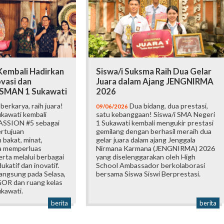
embali Hadirkan
Siswa/i Suksma Raih Dua Gelar
vasi dan
Juara dalam Ajang JENGNIRMA
i SMAN 1 Sukawati
2026
erkarya, raih juara!
Dua bidang, dua prestasi,
09/06/2026
kawati kembali
satu kebanggaan! Siswa/i SMA Negeri
ASSION #5 sebagai
1 Sukawati kembali mengukir prestasi
ertujuan
gemilang dengan berhasil meraih dua
bakat, minat,
gelar juara dalam ajang Jenggala
ta memperluas
Nirmana Karmana (JENGNIRMA) 2026
rta melalui berbagai
yang diselenggarakan oleh High
katif dan inovatif.
School Ambassador berkolaborasi
langsung pada Selasa,
bersama Siswa Siswi Berprestasi.
 GOR dan ruang kelas
kawati.
berita
berita