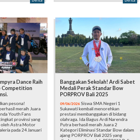
berita
berita
mpyra Dance Raih
Banggakan Sekolah! Ardi Sabet
e Competition
Medali Perak Standar Bow
nsi.
PORPROV Bali 2025
lkan pesona!
Siswa SMA Negeri 1
09/06/2026
erhasil meraih Juara
Sukawati kembali menorehkan
onda Youth Fans
prestasi membanggakan di bidang
ingkat provinsi yang
olahraga. Ida Bagus Ardi Narendra
 oleh Astra Motor
Putra berhasil meraih Juara 2
Galeria pada 24 Januari
Kategori Eliminasi Standar Bow dalam
ajang PORPROV Bali 2025 yang