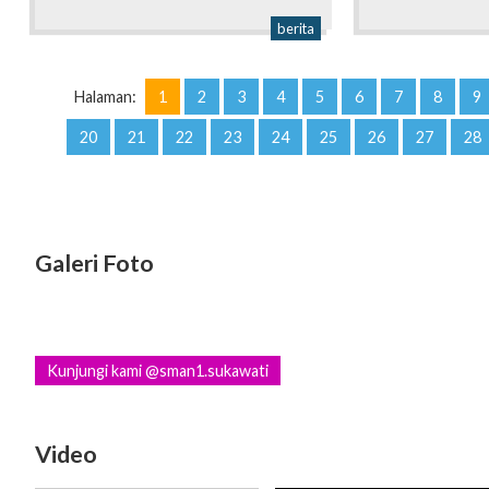
berita
Halaman:
1
2
3
4
5
6
7
8
9
20
21
22
23
24
25
26
27
28
Galeri Foto
Kunjungi kami @sman1.sukawati
Video