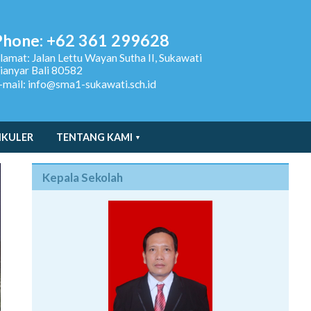
Phone: +62 361 299628
lamat:
Jalan Lettu Wayan Sutha II, Sukawati
ianyar Bali 80582
-mail: info@sma1-sukawati.sch.id
IKULER
TENTANG KAMI
Kepala Sekolah