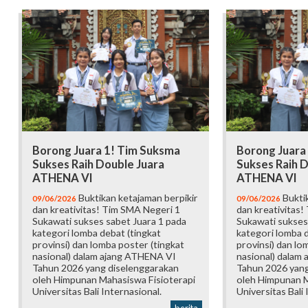
Borong Juara 1! Tim Suksma
Borong Juara
Sukses Raih Double Juara
Sukses Raih D
ATHENA VI
ATHENA VI
Buktikan ketajaman berpikir
Buktik
09/06/2026
09/06/2026
dan kreativitas! Tim SMA Negeri 1
dan kreativitas!
Sukawati sukses sabet Juara 1 pada
Sukawati sukses
kategori lomba debat (tingkat
kategori lomba d
provinsi) dan lomba poster (tingkat
provinsi) dan lo
nasional) dalam ajang ATHENA VI
nasional) dalam
Tahun 2026 yang diselenggarakan
Tahun 2026 yang
oleh Himpunan Mahasiswa Fisioterapi
oleh Himpunan M
Universitas Bali Internasional.
Universitas Bali 