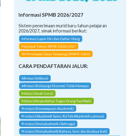
Informasi SPMB 2026/2027
Sistem penerimaan murid baru tahun pelajaran
2026/2027, simak informasi berikut:
Informasi Lapor Diri dan Daftar Ulang
Petunjuk Teknis SPMB 2026/2027
SK Penetapan Daya Tampung (SMA/K 2026)
CARA PENDAFTARAN JALUR:
Afirmasi (Inklusi)
Afirmasi (Keluarga Ekonomi Tidak Mampu)
Mutasi (Anak Guru)
Mutasi (Perpindahan Tugas Orang Tua/Wali)
Prestasi (Kemampuan Akademik)
Prestasi (Akademik Sains, RisTek/Akademik Lainnya)
Prestasi (Nonakademik Olahraga)
Prestasi (Nonakademik Bahasa, Seni, dan Budaya Bali)