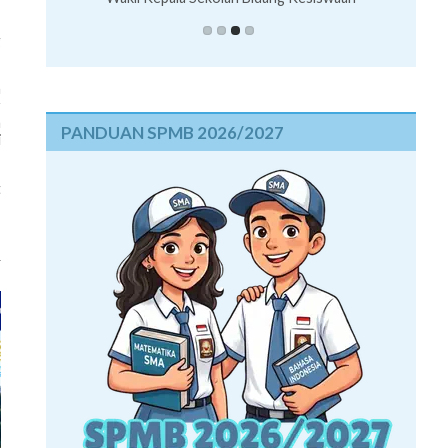
,
g
n
r
n
PANDUAN SPMB 2026/2027
i
t
,