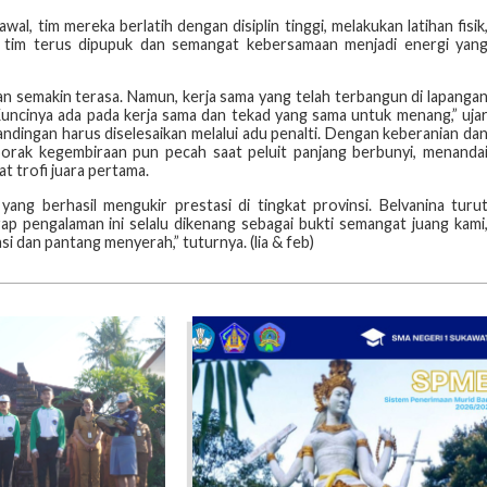
wal, tim mereka berlatih dengan disiplin tinggi, melakukan latihan fisik
n tim terus dipupuk dan semangat kebersamaan menjadi energi yan
n semakin terasa. Namun, kerja sama yang telah terbangun di lapanga
uncinya ada pada kerja sama dan tekad yang sama untuk menang,” uja
tandingan harus diselesaikan melalui adu penalti. Dengan keberanian da
rak kegembiraan pun pecah saat peluit panjang berbunyi, menanda
t trofi juara pertama.
ng berhasil mengukir prestasi di tingkat provinsi. Belvanina turu
p pengalaman ini selalu dikenang sebagai bukti semangat juang kami
asi dan pantang menyerah,” tuturnya. (lia & feb)