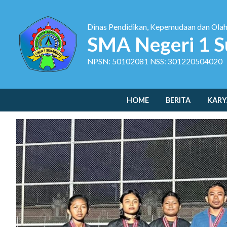
Dinas Pendidikan, Kepemudaan dan Ola
SMA Negeri 1 S
NPSN: 50102081 NSS: 301220504020
HOME
BERITA
KARY