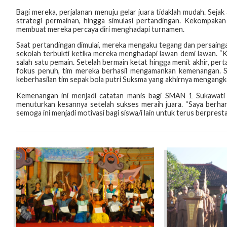
Bagi mereka, perjalanan menuju gelar juara tidaklah mudah. Sejak a
strategi permainan, hingga simulasi pertandingan. Kekompaka
membuat mereka percaya diri menghadapi turnamen.
Saat pertandingan dimulai, mereka mengaku tegang dan persainga
sekolah terbukti ketika mereka menghadapi lawan demi lawan. “K
salah satu pemain. Setelah bermain ketat hingga menit akhir, per
fokus penuh, tim mereka berhasil mengamankan kemenangan. So
keberhasilan tim sepak bola putri Suksma yang akhirnya mengangka
Kemenangan ini menjadi catatan manis bagi SMAN 1 Sukawati ya
menuturkan kesannya setelah sukses meraih juara. “Saya berhara
semoga ini menjadi motivasi bagi siswa/i lain untuk terus berprest