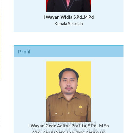
I Wayan Widia,S.Pd.,M.Pd
Kepala Sekolah
Profil
m
n
I Wayan Bawa Parmita, S.Pd
h
I Wayan Gede Aditya Pratita, S.Pd., M.Sn
Ni Wayan Nopi Sutantri, S.Pd.
Putu Suhartana, S.Pd.
Wakil Kepala Sekolah Bidang Kesiswaan