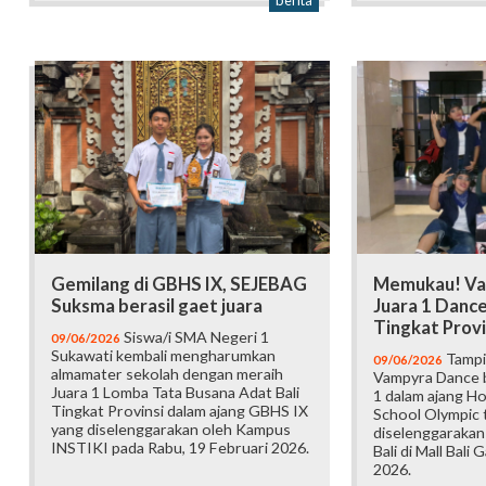
berita
Gemilang di GBHS IX, SEJEBAG
Memukau! Va
Suksma berasil gaet juara
Juara 1 Danc
Tingkat Provi
Siswa/i SMA Negeri 1
09/06/2026
Sukawati kembali mengharumkan
Tampi
09/06/2026
almamater sekolah dengan meraih
Vampyra Dance b
Juara 1 Lomba Tata Busana Adat Bali
1 dalam ajang H
Tingkat Provinsi dalam ajang GBHS IX
School Olympic t
yang diselenggarakan oleh Kampus
diselenggarakan
INSTIKI pada Rabu, 19 Februari 2026.
Bali di Mall Bali 
2026.