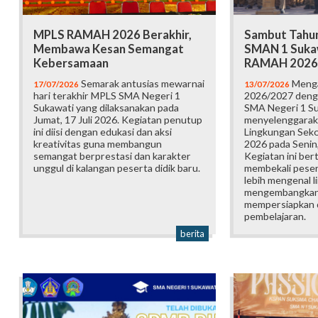
MPLS RAMAH 2026 Berakhir,
Sambut Tahun
Membawa Kesan Semangat
SMAN 1 Suka
Kebersamaan
RAMAH 2026
Semarak antusias mewarnai
Menga
17/07/2026
13/07/2026
hari terakhir MPLS SMA Negeri 1
2026/2027 deng
Sukawati yang dilaksanakan pada
SMA Negeri 1 S
Jumat, 17 Juli 2026. Kegiatan penutup
menyelenggarak
ini diisi dengan edukasi dan aksi
Lingkungan Sek
kreativitas guna membangun
2026 pada Senin,
semangat berprestasi dan karakter
Kegiatan ini ber
unggul di kalangan peserta didik baru.
membekali pesert
lebih mengenal l
mengembangkan p
mempersiapkan d
pembelajaran.
berita