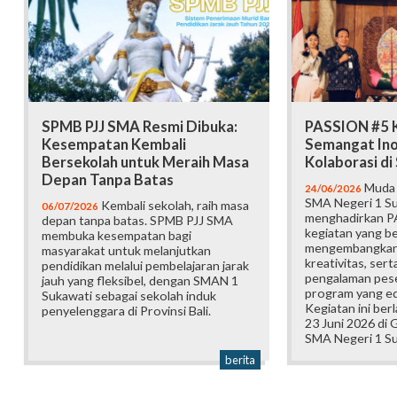
SPMB PJJ SMA Resmi Dibuka:
PASSION #5 K
Kesempatan Kembali
Semangat Ino
Bersekolah untuk Meraih Masa
Kolaborasi d
Depan Tanpa Batas
Muda b
24/06/2026
SMA Negeri 1 Su
Kembali sekolah, raih masa
06/07/2026
menghadirkan P
depan tanpa batas. SPMB PJJ SMA
kegiatan yang b
membuka kesempatan bagi
mengembangkan 
masyarakat untuk melanjutkan
kreativitas, ser
pendidikan melalui pembelajaran jarak
pengalaman pese
jauh yang fleksibel, dengan SMAN 1
program yang edu
Sukawati sebagai sekolah induk
Kegiatan ini ber
penyelenggara di Provinsi Bali.
23 Juni 2026 di
SMA Negeri 1 Su
berita