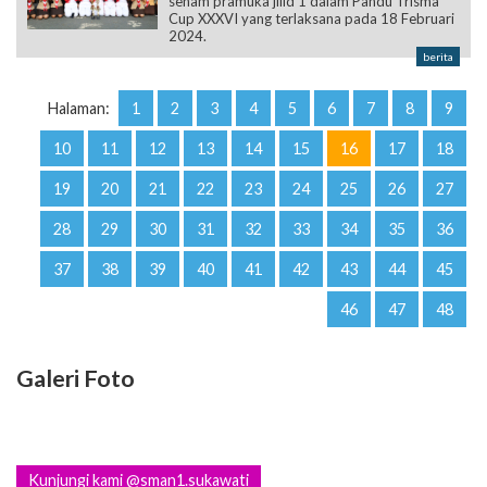
Halaman:
1
2
3
4
5
6
7
8
9
10
11
12
13
14
15
16
17
18
19
20
21
22
23
24
25
26
27
28
29
30
31
32
33
34
35
36
37
38
39
40
41
42
43
44
45
46
47
48
Galeri Foto
Kunjungi kami @sman1.sukawati
Video