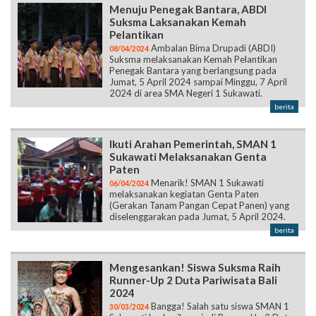
Ambalan Bima Drupadi (ABDI)
08/04/2024
Suksma melaksanakan Kemah Pelantikan
Penegak Bantara yang berlangsung pada
Jumat, 5 April 2024 sampai Minggu, 7 April
2024 di area SMA Negeri 1 Sukawati.
berita
Ikuti Arahan Pemerintah, SMAN 1
Sukawati Melaksanakan Genta
Paten
Menarik! SMAN 1 Sukawati
06/04/2024
melaksanakan kegiatan Genta Paten
(Gerakan Tanam Pangan Cepat Panen) yang
diselenggarakan pada Jumat, 5 April 2024.
berita
Mengesankan! Siswa Suksma Raih
Runner-Up 2 Duta Pariwisata Bali
2024
Bangga! Salah satu siswa SMAN 1
30/03/2024
Sukawati berhasil menjadi Runner-Up 2 Duta
Pariwisata Bali pada ajang Pemilihan Duta
Pariwisata Bali 2024 yang diselenggarakan
oleh Yayasan Abhiyya Prama Mavendra pada
16 Maret 2024 di Dharma Negara Alaya.