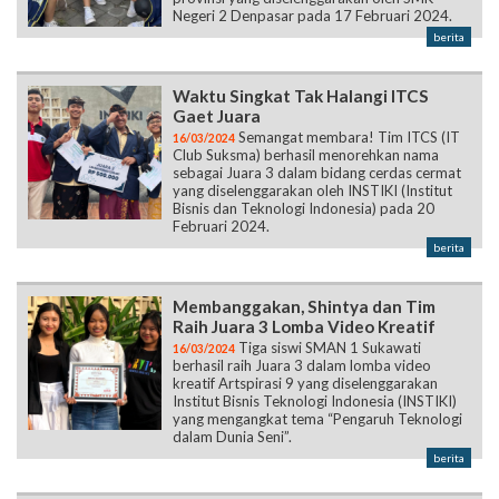
Waktu Singkat Tak Halangi ITCS
Gaet Juara
Semangat membara! Tim ITCS (IT
16/03/2024
Club Suksma) berhasil menorehkan nama
sebagai Juara 3 dalam bidang cerdas cermat
yang diselenggarakan oleh INSTIKI (Institut
Bisnis dan Teknologi Indonesia) pada 20
Februari 2024.
berita
Membanggakan, Shintya dan Tim
Raih Juara 3 Lomba Video Kreatif
Tiga siswi SMAN 1 Sukawati
16/03/2024
berhasil raih Juara 3 dalam lomba video
kreatif Artspirasi 9 yang diselenggarakan
Institut Bisnis Teknologi Indonesia (INSTIKI)
yang mengangkat tema “Pengaruh Teknologi
dalam Dunia Seni”.
berita
Menjelang Ujian Sekolah, Siswa/i
Kelas XII Melaksanakan Kegiatan
Tirta Yatra