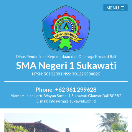
MENU
Dinas Pendidikan, Kepemudaan dan Olahraga
Provinsi Bali
SMA Negeri 1 Sukawati
NPSN: 50102081 NSS: 301220504020
Phone: +62 361 299628
Alamat:
Jalan Lettu Wayan Sutha II, Sukawati
Gianyar Bali 80582
E-mail: info@sma1-sukawati.sch.id