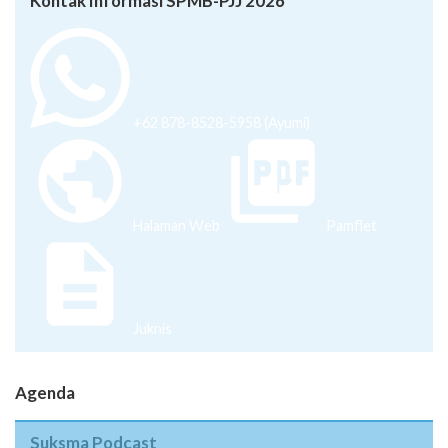
+62 878-8528-5958 (Ayumi)
Halaman Web
Pamflet
Juknis
Agenda
Suksma Podcast