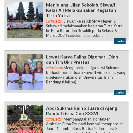
Siswa/i kelas XII SMA Negeri 1
16/03/2024
Sukawati melaksanakan kegiatan Tirta Yatra
ke Pura Batur dan Besakih pada Selasa, 5
Maret 2024 sebelum ujian sekolah.
berita
Lewat Karya Paling Digemari, Dian
dan Tim Ukir Prestasi
Mengesankan, tiga siswi Suksma
29/02/2024
berhasil meraih Juara Favorit video reels yang
diselenggarakan oleh Universitas Islam
Bandung (Unisba).
berita
Abdi Suksma Raih 2 Juara di Ajang
Pandu Trisma Cup XXXVI
Membanggakan, kontingen
27/02/2024
Ambalan Bima Drupadi kembali memperoleh
Juara 1 Lomba Baris Berbaris dan Juara 3
senam pramuka jilid 1 dalam Pandu Trisma
Cup XXXVI yang terlaksana pada 18 Februari
2024.
berita