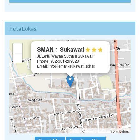
Peta Lokasi
×
+
SMAN 1 Sukawati
Jl. Lettu Wayan Sutha II Sukawati
−
Phone: +62-361-299628
Email: info@sma1-sukawati.sch.id
Leaflet
| ©
OpenStreetMap
contributors
GoogleMap
OpenStreetMap