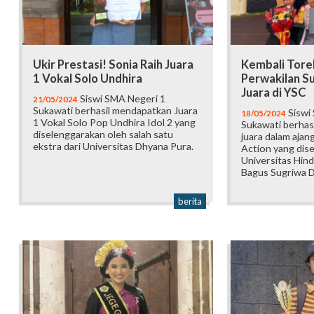
Ukir Prestasi! Sonia Raih Juara
Kembali Tore
1 Vokal Solo Undhira
Perwakilan S
Juara di YSC
Siswi SMA Negeri 1
21/05/2024
Sukawati berhasil mendapatkan Juara
Siswi
18/05/2024
1 Vokal Solo Pop Undhira Idol 2 yang
Sukawati berhas
diselenggarakan oleh salah satu
juara dalam ajan
ekstra dari Universitas Dhyana Pura.
Action yang dis
Universitas Hind
Bagus Sugriwa D
berita