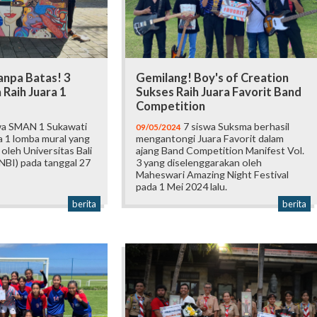
anpa Batas! 3
Gemilang! Boy's of Creation
Raih Juara 1
Sukses Raih Juara Favorit Band
Competition
wa SMAN 1 Sukawati
7 siswa Suksma berhasil
09/05/2024
a 1 lomba mural yang
mengantongi Juara Favorit dalam
oleh Universitas Bali
ajang Band Competition Manifest Vol.
NBI) pada tanggal 27
3 yang diselenggarakan oleh
Maheswari Amazing Night Festival
pada 1 Mei 2024 lalu.
berita
berita