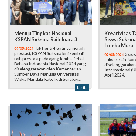
Menuju Tingkat Nasional,
Kreativitas T
KSPAN Suksma Raih Juara 3
Siswa Suksma 
Lomba Mural
Tak henti-hentinya meraih
09/05/2024
prestasi, KSPAN Suksma kini kembali
3 sis
09/05/2024
raih prestasi pada ajang lomba Debat
sukses rain Juar
Bahasa Indonesia Nasional 2024 yang
diselenggarakan 
diselenggarakan oleh Kementerian
Internasional (U
Sumber Daya Manusia Universitas
April 2024.
Widya Mandala Katolik di Surabaya.
berita