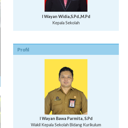
I Wayan Widia,S.Pd.,M.Pd
Kepala Sekolah
Profil
I Wayan Bawa Parmita, S.Pd
I Wayan Gede Aditya Pratita, S.Pd., M.Sn
Wakil Kepala Sekolah Bidang Kurikulum
Ni Wayan Nopi Sutantri, S.Pd.
Putu Suhartana, S.Pd.