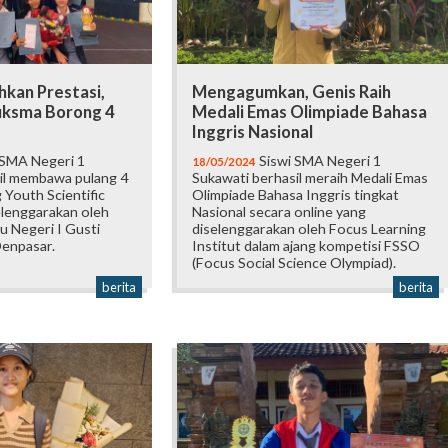
hkan Prestasi,
Mengagumkan, Genis Raih
uksma Borong 4
Medali Emas Olimpiade Bahasa
Inggris Nasional
 SMA Negeri 1
Siswi SMA Negeri 1
18/05/2024
il membawa pulang 4
Sukawati berhasil meraih Medali Emas
g Youth Scientific
Olimpiade Bahasa Inggris tingkat
elenggarakan oleh
Nasional secara online yang
u Negeri I Gusti
diselenggarakan oleh Focus Learning
enpasar.
Institut dalam ajang kompetisi FSSO
(Focus Social Science Olympiad).
berita
berita