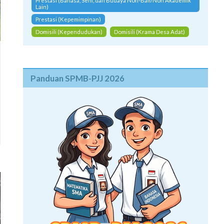
Prestasi (Bahasa, Seni, dan Budaya Non-Bali/Non Akademik
Lain)
Prestasi (Kepemimpinan)
Domisili (Kependudukan)
Domisili (Krama Desa Adat)
Panduan SPMB-PJJ 2026