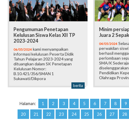
Pengumuman Penetapan
Minim persia
Kelulusan Siswa Kelas XII TP
Juara 2 Sepak
2023-2024
Selasa
04/05/2024
perwakilan sisw
kami menyampaikan
06/05/2024
berhasil mengga
informasi kelulusan Peserta Didik
perlombaan sepak
Tahun Pelajaran 2023-2024 yang
SMA/K Sederaja
dituangkan dalam SK Penetapan
diselenggarakan
Kelulusan Nomor:
Pendidikan Kep
B.10.421/356/SMAN 1
Olahraga Provinsi
Sukawati/Dikpora
berita
Halaman:
1
2
3
4
5
6
7
8
9
20
21
22
23
24
25
26
27
28