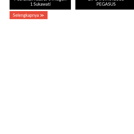
1 Sukawati
PEGASUS
Selengkapnya ≫