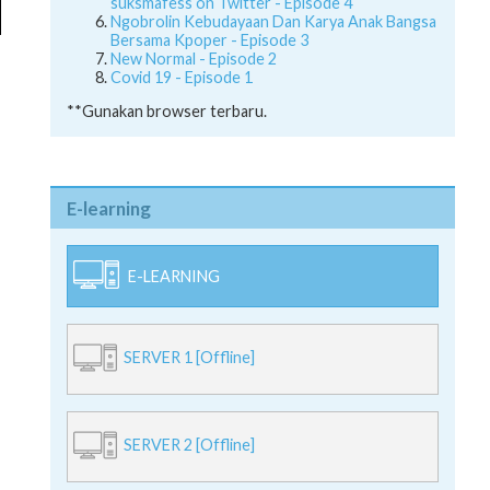
suksmafess on Twitter - Episode 4
Ngobrolin Kebudayaan Dan Karya Anak Bangsa
Bersama Kpoper - Episode 3
New Normal - Episode 2
Covid 19 - Episode 1
**Gunakan browser terbaru.
E-learning
E-LEARNING
SERVER 1 [Offline]
SERVER 2 [Offline]