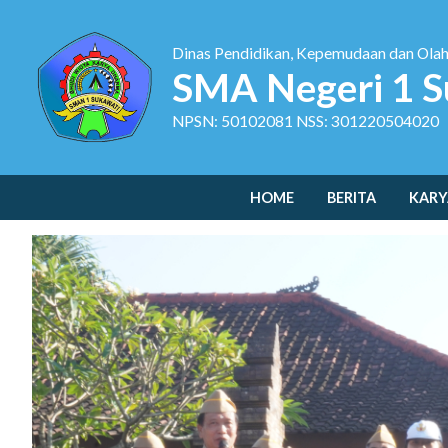
Dinas Pendidikan, Kepemudaan dan Ola
SMA Negeri 1 S
NPSN: 50102081 NSS: 301220504020
HOME
BERITA
KARY