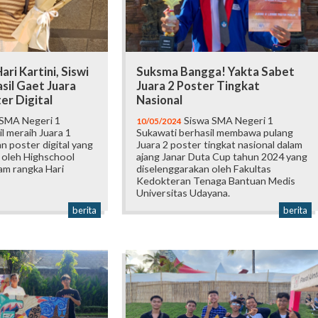
i Kartini, Siswi
Suksma Bangga! Yakta Sabet
sil Gaet Juara
Juara 2 Poster Tingkat
er Digital
Nasional
 SMA Negeri 1
Siswa SMA Negeri 1
10/05/2024
l meraih Juara 1
Sukawati berhasil membawa pulang
n poster digital yang
Juara 2 poster tingkat nasional dalam
 oleh Highschool
ajang Janar Duta Cup tahun 2024 yang
m rangka Hari
diselenggarakan oleh Fakultas
Kedokteran Tenaga Bantuan Medis
Universitas Udayana.
berita
berita