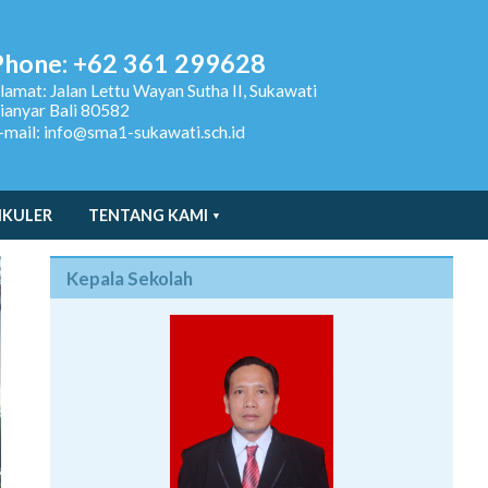
Phone: +62 361 299628
lamat:
Jalan Lettu Wayan Sutha II, Sukawati
ianyar Bali 80582
-mail: info@sma1-sukawati.sch.id
IKULER
TENTANG KAMI
Kepala Sekolah