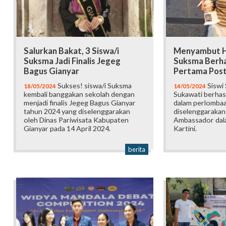
Salurkan Bakat, 3 Siswa/i
Menyambut Har
Suksma Jadi Finalis Jegeg
Suksma Berha
Bagus Gianyar
Pertama Post
Sukses! siswa/i Suksma
Siswi
18/05/2024
14/05/2024
kembali banggakan sekolah dengan
Sukawati berhasi
menjadi finalis Jegeg Bagus Gianyar
dalam perlombaa
tahun 2024 yang diselenggarakan
diselenggarakan
oleh Dinas Pariwisata Kabupaten
Ambassador dala
Gianyar pada 14 April 2024.
Kartini.
berita