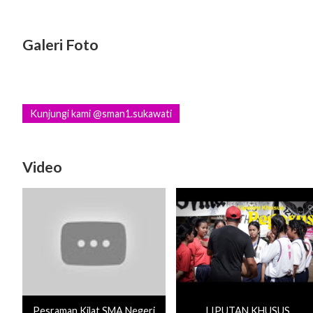
Galeri Foto
Kunjungi kami @sman1.sukawati
Video
Pesraman Kilat SMA Negeri
LIPUTAN KHUSUS