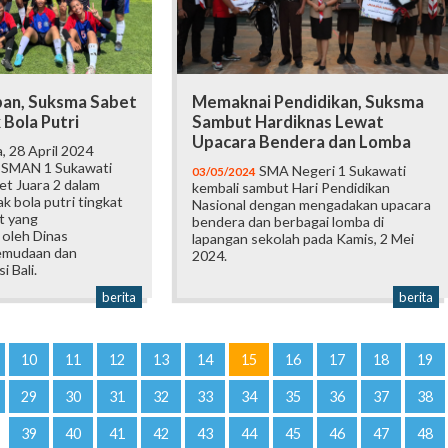
pan, Suksma Sabet
Memaknai Pendidikan, Suksma
 Bola Putri
Sambut Hardiknas Lewat
Upacara Bendera dan Lomba
, 28 April 2024
i SMAN 1 Sukawati
SMA Negeri 1 Sukawati
03/05/2024
et Juara 2 dalam
kembali sambut Hari Pendidikan
 bola putri tingkat
Nasional dengan mengadakan upacara
t yang
bendera dan berbagai lomba di
 oleh Dinas
lapangan sekolah pada Kamis, 2 Mei
emudaan dan
2024.
 Bali.
berita
berita
10
11
12
13
14
15
16
17
18
19
29
30
31
32
33
34
35
36
37
38
39
40
41
42
43
44
45
46
47
48