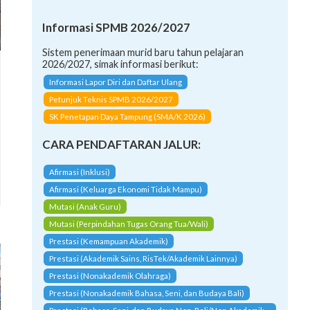
Informasi SPMB 2026/2027
Sistem penerimaan murid baru tahun pelajaran
2026/2027, simak informasi berikut:
Informasi Lapor Diri dan Daftar Ulang
Petunjuk Teknis SPMB 2026/2027
SK Penetapan Daya Tampung (SMA/K 2026)
CARA PENDAFTARAN JALUR:
Afirmasi (Inklusi)
Afirmasi (Keluarga Ekonomi Tidak Mampu)
Mutasi (Anak Guru)
Mutasi (Perpindahan Tugas Orang Tua/Wali)
Prestasi (Kemampuan Akademik)
Prestasi (Akademik Sains, RisTek/Akademik Lainnya)
Prestasi (Nonakademik Olahraga)
Prestasi (Nonakademik Bahasa, Seni, dan Budaya Bali)