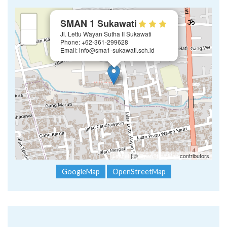
×
+
SMAN 1 Sukawati
Jl. Lettu Wayan Sutha II Sukawati
−
Phone: +62-361-299628
Email: info@sma1-sukawati.sch.id
Leaflet
| ©
OpenStreetMap
contributors
GoogleMap
OpenStreetMap