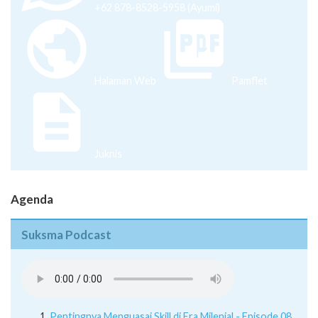
+62 878-8528-5958 (Ayumi)
Halaman Web
Pamflet
Juknis
Agenda
Suksma Podcast
Pentingnya Menguasai Skill di Era Milenial - Episode 08