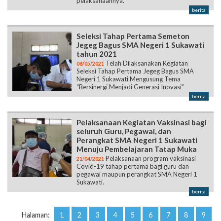
pelaksanaannya.
berita
Seleksi Tahap Pertama Semeton
Jegeg Bagus SMA Negeri 1 Sukawati
tahun 2021
Telah Dilaksanakan Kegiatan
08/05/2021
Seleksi Tahap Pertama Jegeg Bagus SMA
Negeri 1 Sukawati Mengusung Tema
“Bersinergi Menjadi Generasi Inovasi”
berita
Pelaksanaan Kegiatan Vaksinasi bagi
seluruh Guru, Pegawai, dan
Perangkat SMA Negeri 1 Sukawati
Menuju Pembelajaran Tatap Muka
Pelaksanaan program vaksinasi
21/04/2021
Covid-19 tahap pertama bagi guru dan
pegawai maupun perangkat SMA Negeri 1
Sukawati.
berita
Halaman:
1
2
3
4
5
6
7
8
9