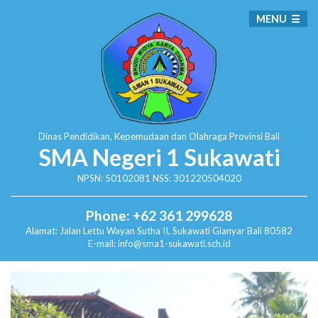
MENU
Dinas Pendidikan, Kepemudaan dan Olahraga
Provinsi Bali
SMA Negeri 1 Sukawati
NPSN: 50102081 NSS: 301220504020
Phone: +62 361 299628
Alamat:
Jalan Lettu Wayan Sutha II, Sukawati
Gianyar Bali 80582
E-mail: info@sma1-sukawati.sch.id