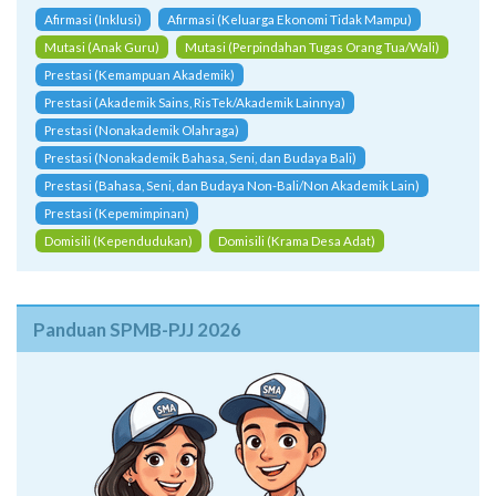
Afirmasi (Inklusi)
Afirmasi (Keluarga Ekonomi Tidak Mampu)
Mutasi (Anak Guru)
Mutasi (Perpindahan Tugas Orang Tua/Wali)
Prestasi (Kemampuan Akademik)
Prestasi (Akademik Sains, RisTek/Akademik Lainnya)
Prestasi (Nonakademik Olahraga)
Prestasi (Nonakademik Bahasa, Seni, dan Budaya Bali)
Prestasi (Bahasa, Seni, dan Budaya Non-Bali/Non Akademik Lain)
Prestasi (Kepemimpinan)
Domisili (Kependudukan)
Domisili (Krama Desa Adat)
Panduan SPMB-PJJ 2026