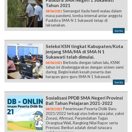
Paskibra SMA Negeri 1 Sukawati
Tahun 2021
Semangat tiada henti walau dalam
08/06/2021
masa pandemi, lomba internal antar anggota
Paskibra SMA N 1 Sukawati tetap di
laksanakan.
berita
Seleksi KSN tingkat Kabupaten/Kota
jenjang SMA/MA di SMA N 1
Sukawati telah dimulai.
Berbeda dengan tahun lalu, KSNK
04/06/2021
tahun ini diselenggarakan dengan sistem semi
daring. Begini keluh kesah peserta dan
harapan guru-guru SMA N 1 Sukawati.
berita
Sosialisasi PPDB SMA Negeri Provinsi
Bali Tahun Pelajaran 2021-2022
Penerimaan Peserta Didik Baru
08/05/2021
2021/2022 terbagi atas beberapa jalur, yakni
Zonasi, Afirmasi, Perpindahan Tugas
Orangtua/Wali, Rangking Nilai Rapor serta
Prestasi. Berikut adalah detail tatacara