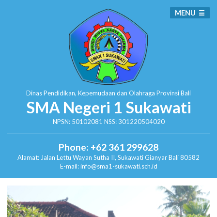
MENU
Dinas Pendidikan, Kepemudaan dan Olahraga
Provinsi Bali
SMA Negeri 1 Sukawati
NPSN: 50102081 NSS: 301220504020
Phone: +62 361 299628
Alamat:
Jalan Lettu Wayan Sutha II, Sukawati
Gianyar Bali 80582
E-mail: info@sma1-sukawati.sch.id