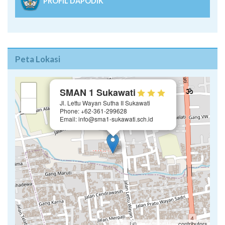
PROFIL DAPODIK
Peta Lokasi
×
+
SMAN 1 Sukawati
Jl. Lettu Wayan Sutha II Sukawati
−
Phone: +62-361-299628
Email: info@sma1-sukawati.sch.id
Leaflet
| ©
OpenStreetMap
contributors