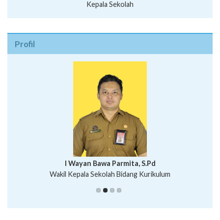
Kepala Sekolah
Profil
I Wayan Bawa Parmita, S.Pd
I Wayan Gede Aditya Pratita, S.Pd., M.Sn
Wakil Kepala Sekolah Bidang Kurikulum
Ni Wayan Nopi Sutantri, S.Pd.
Putu Suhartana, S.Pd.