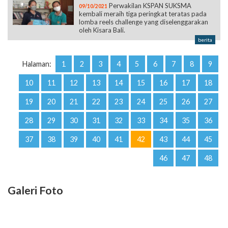
Perwakilan KSPAN SUKSMA
09/10/2021
kembali meraih tiga peringkat teratas pada
lomba reels challenge yang diselenggarakan
oleh Kisara Bali.
berita
Halaman:
1
2
3
4
5
6
7
8
9
10
11
12
13
14
15
16
17
18
19
20
21
22
23
24
25
26
27
28
29
30
31
32
33
34
35
36
37
38
39
40
41
42
43
44
45
46
47
48
Galeri Foto