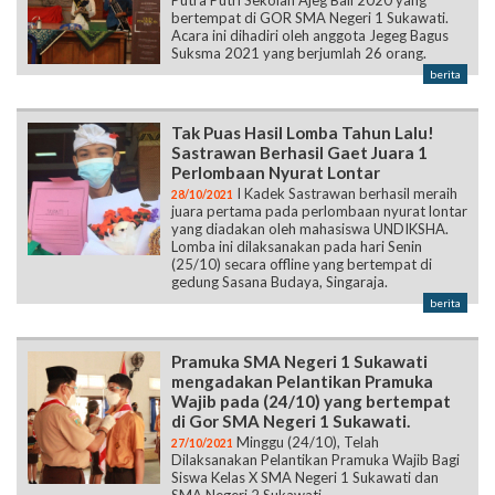
Putra Putri Sekolah Ajeg Bali 2020 yang
bertempat di GOR SMA Negeri 1 Sukawati.
Acara ini dihadiri oleh anggota Jegeg Bagus
Suksma 2021 yang berjumlah 26 orang.
berita
Tak Puas Hasil Lomba Tahun Lalu!
Sastrawan Berhasil Gaet Juara 1
Perlombaan Nyurat Lontar
I Kadek Sastrawan berhasil meraih
28/10/2021
juara pertama pada perlombaan nyurat lontar
yang diadakan oleh mahasiswa UNDIKSHA.
Lomba ini dilaksanakan pada hari Senin
(25/10) secara offline yang bertempat di
gedung Sasana Budaya, Singaraja.
berita
Pramuka SMA Negeri 1 Sukawati
mengadakan Pelantikan Pramuka
Wajib pada (24/10) yang bertempat
di Gor SMA Negeri 1 Sukawati.
Minggu (24/10), Telah
27/10/2021
Dilaksanakan Pelantikan Pramuka Wajib Bagi
Siswa Kelas X SMA Negeri 1 Sukawati dan