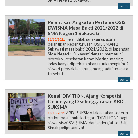
SMA Negeri 2 Sukawati.
berita
Pelantikan Angkatan Pertama OSIS
DWISMA Masa Bakti 2021/2022 di
SMA Negeri 1 Sukawati
Telah dilaksanakan upacara
21/10/2021
pelantikan kepengurusan OSIS SMAN 2
Sukawati masa bakti 2021/2022, di lapangan
SMA Negeri 1 Sukawati dengan mematuhi
protokol kesehatan ketat. Masing-masing
kelas hanya diperkenankan untuk mengirim 2
siswa/i perwakilan untuk menghadiri upacara
tersebut.
berita
Kenali DIVITION, Ajang Kompetisi
Online yang Diselenggarakan ABDI
SUKSMA
ABDI SUKSMA laksanakan sederet
19/10/2021
perlombaan multi kategori “DIVITION”, bagi
siswa-siswi SMP, SMA, dan sederajat se-Bali.
Simak peliputannya!
berita