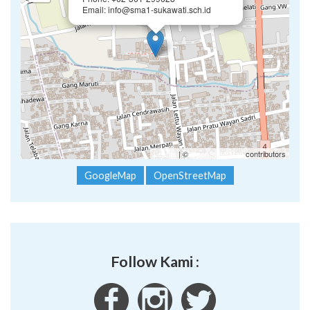
Email: info@sma1-sukawati.sch.id
Leaflet
| ©
OpenStreetMap
contributors
GoogleMap
OpenStreetMap
Follow Kami :