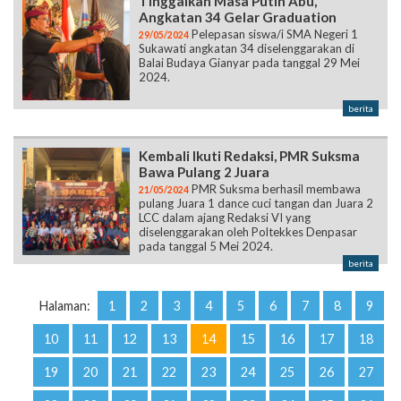
Tinggalkan Masa Putih Abu,
Angkatan 34 Gelar Graduation
Pelepasan siswa/i SMA Negeri 1
29/05/2024
Sukawati angkatan 34 diselenggarakan di
Balai Budaya Gianyar pada tanggal 29 Mei
2024.
berita
Kembali Ikuti Redaksi, PMR Suksma
Bawa Pulang 2 Juara
PMR Suksma berhasil membawa
21/05/2024
pulang Juara 1 dance cuci tangan dan Juara 2
LCC dalam ajang Redaksi VI yang
diselenggarakan oleh Poltekkes Denpasar
pada tanggal 5 Mei 2024.
berita
Halaman:
1
2
3
4
5
6
7
8
9
10
11
12
13
14
15
16
17
18
19
20
21
22
23
24
25
26
27