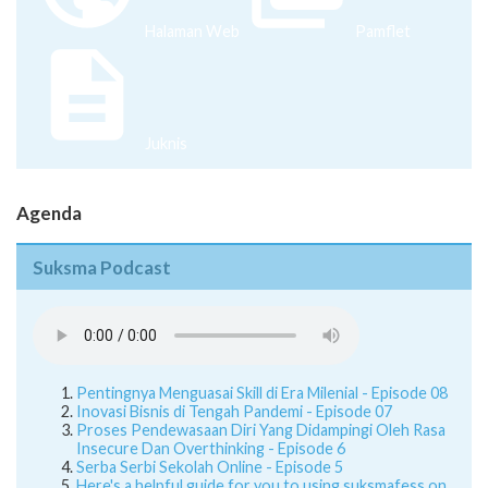
Halaman Web
Pamflet
Juknis
Agenda
Suksma Podcast
Pentingnya Menguasai Skill di Era Milenial - Episode 08
Inovasi Bisnis di Tengah Pandemi - Episode 07
Proses Pendewasaan Diri Yang Didampingi Oleh Rasa
Insecure Dan Overthinking - Episode 6
Serba Serbi Sekolah Online - Episode 5
Here's a helpful guide for you to using suksmafess on