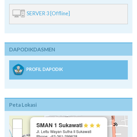
SERVER 3 [Offline]
DAPODIKDASMEN
PROFIL DAPODIK
Peta Lokasi
×
+
SMAN 1 Sukawati
Jl. Lettu Wayan Sutha II Sukawati
−
Phone: +62-361-299628