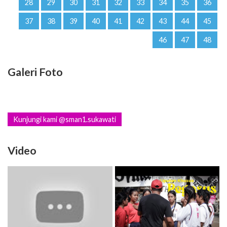
28
29
30
31
32
33
34
35
36
37
38
39
40
41
42
43
44
45
46
47
48
Galeri Foto
Kunjungi kami @sman1.sukawati
Video