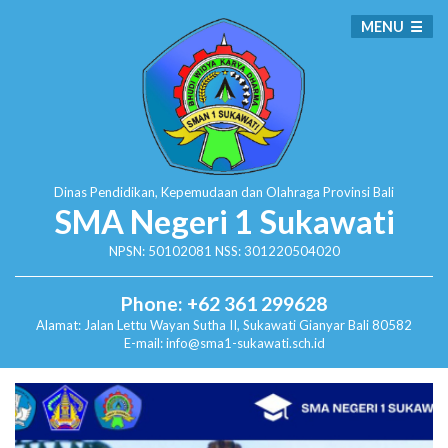
MENU
Dinas Pendidikan, Kepemudaan dan Olahraga
Provinsi Bali
SMA Negeri 1 Sukawati
NPSN: 50102081 NSS: 301220504020
Phone: +62 361 299628
Alamat:
Jalan Lettu Wayan Sutha II, Sukawati
Gianyar Bali 80582
E-mail: info@sma1-sukawati.sch.id