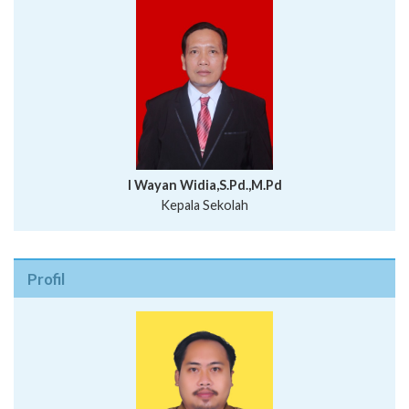
I Wayan Widia,S.Pd.,M.Pd
Kepala Sekolah
Profil