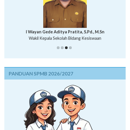
I Wayan Bawa Parmita, S.Pd
I Wayan Gede Aditya Pratita, S.Pd., M.Sn
Ni Wayan Nopi Sutantri, S.Pd.
Putu Suhartana, S.Pd.
Wakil Kepala Sekolah Bidang Kesiswaan
PANDUAN SPMB 2026/2027