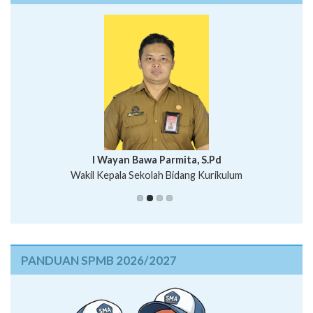
I Wayan Bawa Parmita, S.Pd
I Wayan Gede Aditya Pratita, S.Pd., M.Sn
Wakil Kepala Sekolah Bidang Kurikulum
Ni Wayan Nopi Sutantri, S.Pd.
Putu Suhartana, S.Pd.
PANDUAN SPMB 2026/2027