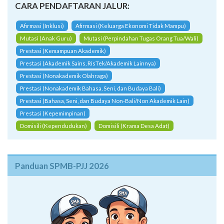
CARA PENDAFTARAN JALUR:
Afirmasi (Inklusi)
Afirmasi (Keluarga Ekonomi Tidak Mampu)
Mutasi (Anak Guru)
Mutasi (Perpindahan Tugas Orang Tua/Wali)
Prestasi (Kemampuan Akademik)
Prestasi (Akademik Sains, RisTek/Akademik Lainnya)
Prestasi (Nonakademik Olahraga)
Prestasi (Nonakademik Bahasa, Seni, dan Budaya Bali)
Prestasi (Bahasa, Seni, dan Budaya Non-Bali/Non Akademik Lain)
Prestasi (Kepemimpinan)
Domisili (Kependudukan)
Domisili (Krama Desa Adat)
Panduan SPMB-PJJ 2026