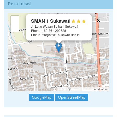
Peta Lokasi
×
+
SMAN 1 Sukawati
Jl. Lettu Wayan Sutha II Sukawati
−
Phone: +62-361-299628
Email: info@sma1-sukawati.sch.id
Leaflet
| ©
OpenStreetMap
contributors
GoogleMap
OpenStreetMap