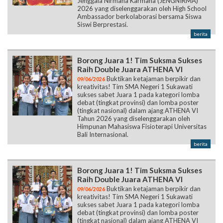
Jenggala Nirmana Karmana (JENGNIRMA)
2026 yang diselenggarakan oleh High School
Ambassador berkolaborasi bersama Siswa
Siswi Berprestasi.
berita
Borong Juara 1! Tim Suksma Sukses
Raih Double Juara ATHENA VI
Buktikan ketajaman berpikir dan
09/06/2026
kreativitas! Tim SMA Negeri 1 Sukawati
sukses sabet Juara 1 pada kategori lomba
debat (tingkat provinsi) dan lomba poster
(tingkat nasional) dalam ajang ATHENA VI
Tahun 2026 yang diselenggarakan oleh
Himpunan Mahasiswa Fisioterapi Universitas
Bali Internasional.
berita
Borong Juara 1! Tim Suksma Sukses
Raih Double Juara ATHENA VI
Buktikan ketajaman berpikir dan
09/06/2026
kreativitas! Tim SMA Negeri 1 Sukawati
sukses sabet Juara 1 pada kategori lomba
debat (tingkat provinsi) dan lomba poster
(tingkat nasional) dalam ajang ATHENA VI