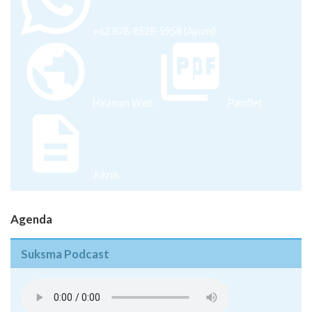
+62 878-8528-5958 (Ayumi)
Halaman Web
Pamflet
Juknis
Agenda
Suksma Podcast