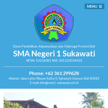
MENU
Dinas Pendidikan, Kepemudaan dan Olahraga
Provinsi Bali
SMA Negeri 1 Sukawati
NPSN: 50102081 NSS: 301220504020
Phone: +62 361 299628
Alamat:
Jalan Lettu Wayan Sutha II, Sukawati
Gianyar Bali 80582
E-mail: info@sma1-sukawati.sch.id