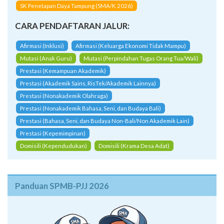
SK Penetapan Daya Tampung (SMA/K 2026)
CARA PENDAFTARAN JALUR:
Afirmasi (Inklusi)
Afirmasi (Keluarga Ekonomi Tidak Mampu)
Mutasi (Anak Guru)
Mutasi (Perpindahan Tugas Orang Tua/Wali)
Prestasi (Kemampuan Akademik)
Prestasi (Akademik Sains, RisTek/Akademik Lainnya)
Prestasi (Nonakademik Olahraga)
Prestasi (Nonakademik Bahasa, Seni, dan Budaya Bali)
Prestasi (Bahasa, Seni, dan Budaya Non-Bali/Non Akademik Lain)
Prestasi (Kepemimpinan)
Domisili (Kependudukan)
Domisili (Krama Desa Adat)
Panduan SPMB-PJJ 2026