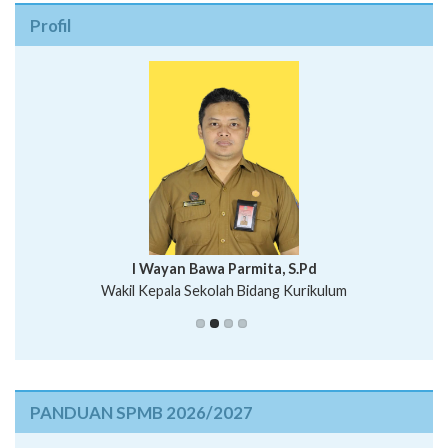
Profil
I Wayan Bawa Parmita, S.Pd
I Wayan Gede Aditya Pratita, S.Pd., M.Sn
Wakil Kepala Sekolah Bidang Kurikulum
Ni Wayan Nopi Sutantri, S.Pd.
Putu Suhartana, S.Pd.
PANDUAN SPMB 2026/2027