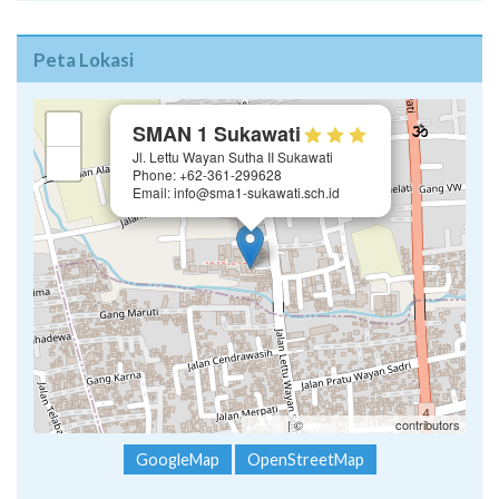
Peta Lokasi
×
+
SMAN 1 Sukawati
Jl. Lettu Wayan Sutha II Sukawati
−
Phone: +62-361-299628
Email: info@sma1-sukawati.sch.id
Leaflet
| ©
OpenStreetMap
contributors
GoogleMap
OpenStreetMap