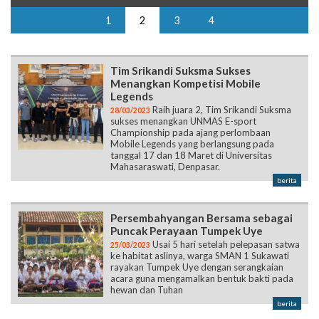
1
2
3
4
Tim Srikandi Suksma Sukses
Menangkan Kompetisi Mobile
Legends
Raih juara 2, Tim Srikandi Suksma
28/03/2023
sukses menangkan UNMAS E-sport
Championship pada ajang perlombaan
Mobile Legends yang berlangsung pada
tanggal 17 dan 18 Maret di Universitas
Mahasaraswati, Denpasar.
berita
Persembahyangan Bersama sebagai
Puncak Perayaan Tumpek Uye
Usai 5 hari setelah pelepasan satwa
25/03/2023
ke habitat aslinya, warga SMAN 1 Sukawati
rayakan Tumpek Uye dengan serangkaian
acara guna mengamalkan bentuk bakti pada
hewan dan Tuhan
berita