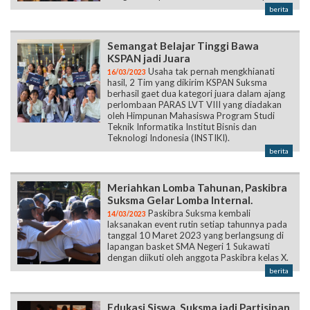
berita
Semangat Belajar Tinggi Bawa
KSPAN jadi Juara
Usaha tak pernah mengkhianati
16/03/2023
hasil, 2 Tim yang dikirim KSPAN Suksma
berhasil gaet dua kategori juara dalam ajang
perlombaan PARAS LVT VIII yang diadakan
oleh Himpunan Mahasiswa Program Studi
Teknik Informatika Institut Bisnis dan
Teknologi Indonesia (INSTIKI).
berita
Meriahkan Lomba Tahunan, Paskibra
Suksma Gelar Lomba Internal.
Paskibra Suksma kembali
14/03/2023
laksanakan event rutin setiap tahunnya pada
tanggal 10 Maret 2023 yang berlangsung di
lapangan basket SMA Negeri 1 Sukawati
dengan diikuti oleh anggota Paskibra kelas X.
berita
Edukasi Siswa, Suksma jadi Partisipan