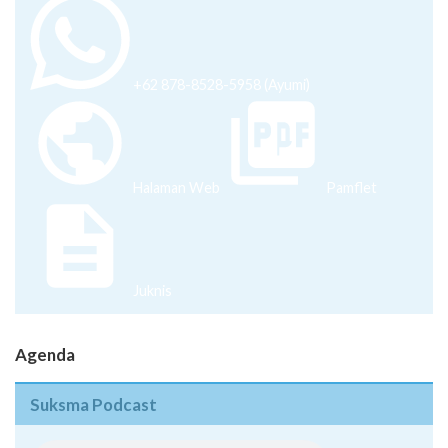
+62 878-8528-5958 (Ayumi)
Halaman Web
Pamflet
Juknis
Agenda
Suksma Podcast