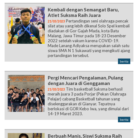
Kembali dengan Semangat Baru,
Atlet Suksma Raih Juara
Pertandingan seni olahraga pencak
21/03/2023
silat atau yang lebih dikenal Solo Spel kembali
diadakan di Gor Gajah Mada, kota Batu
Malang, Jawa Timur pada 18-23 Desember
2022 setelah vakum karena COVID-19.
Made Lanang Adiyaksa merupakan salah satu
siswa SMA N 1 Sukawati yang mengikuti ajang
pertandingan tersebut.
berita
Pergi Mencari Pengalaman, Pulang
dengan Juara di Genggaman
Tim basketball Suksma berhasil
21/03/2023
meraih juara 3 pada Porjar (Pekan Olahraga
Pelajar) cabang Basketball tahunan yang
diselenggarakan di Gianyar. Tepatnya
berlokasi di GOR Kebo Iwa, yang dimulai dari
14-19 Maret 2023.
berita
Berbuah Manis, Siswi Suksma Raih