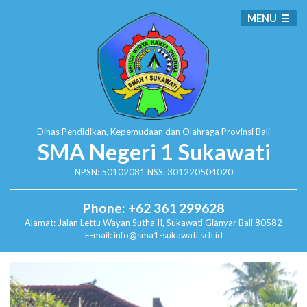
MENU
Dinas Pendidikan, Kepemudaan dan Olahraga
Provinsi Bali
SMA Negeri 1 Sukawati
NPSN: 50102081 NSS: 301220504020
Phone: +62 361 299628
Alamat:
Jalan Lettu Wayan Sutha II, Sukawati
Gianyar Bali 80582
E-mail: info@sma1-sukawati.sch.id