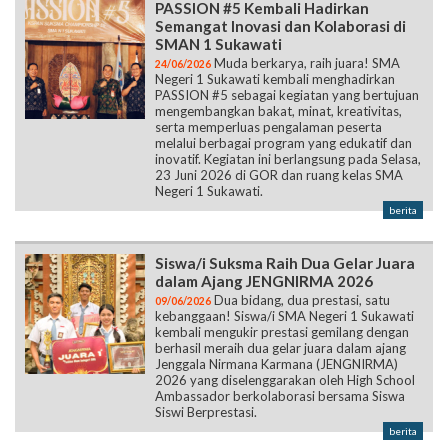
PASSION #5 Kembali Hadirkan
Semangat Inovasi dan Kolaborasi di
SMAN 1 Sukawati
Muda berkarya, raih juara! SMA
24/06/2026
Negeri 1 Sukawati kembali menghadirkan
PASSION #5 sebagai kegiatan yang bertujuan
mengembangkan bakat, minat, kreativitas,
serta memperluas pengalaman peserta
melalui berbagai program yang edukatif dan
inovatif. Kegiatan ini berlangsung pada Selasa,
23 Juni 2026 di GOR dan ruang kelas SMA
Negeri 1 Sukawati.
berita
Siswa/i Suksma Raih Dua Gelar Juara
dalam Ajang JENGNIRMA 2026
Dua bidang, dua prestasi, satu
09/06/2026
kebanggaan! Siswa/i SMA Negeri 1 Sukawati
kembali mengukir prestasi gemilang dengan
berhasil meraih dua gelar juara dalam ajang
Jenggala Nirmana Karmana (JENGNIRMA)
2026 yang diselenggarakan oleh High School
Ambassador berkolaborasi bersama Siswa
Siswi Berprestasi.
berita