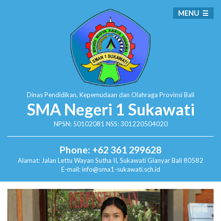
MENU
Dinas Pendidikan, Kepemudaan dan Olahraga
Provinsi Bali
SMA Negeri 1 Sukawati
NPSN: 50102081 NSS: 301220504020
Phone: +62 361 299628
Alamat:
Jalan Lettu Wayan Sutha II, Sukawati
Gianyar Bali 80582
E-mail: info@sma1-sukawati.sch.id