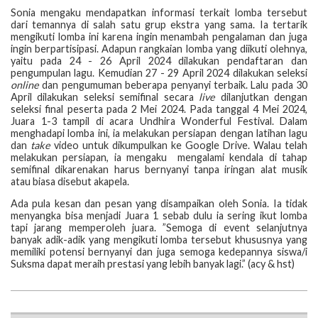
Sonia mengaku mendapatkan informasi terkait lomba tersebut
dari temannya di salah satu grup ekstra yang sama. Ia tertarik
mengikuti lomba ini karena ingin menambah pengalaman dan juga
ingin berpartisipasi. Adapun rangkaian lomba yang diikuti olehnya,
yaitu pada 24 - 26 April 2024 dilakukan pendaftaran dan
pengumpulan lagu. Kemudian 27 - 29 April 2024 dilakukan seleksi
online
dan pengumuman beberapa penyanyi terbaik. Lalu pada 30
April dilakukan seleksi semifinal secara
live
dilanjutkan dengan
seleksi final peserta pada 2 Mei 2024. Pada tanggal 4 Mei 2024,
Juara 1-3 tampil di acara Undhira Wonderful Festival. Dalam
menghadapi lomba ini, ia melakukan persiapan dengan latihan lagu
dan
take
video untuk dikumpulkan ke Google Drive. Walau telah
melakukan persiapan, ia mengaku mengalami kendala di tahap
semifinal dikarenakan harus bernyanyi tanpa iringan alat musik
atau biasa disebut akapela.
Ada pula kesan dan pesan yang disampaikan oleh Sonia. Ia tidak
menyangka bisa menjadi Juara 1 sebab dulu ia sering ikut lomba
tapi jarang memperoleh juara. ”Semoga di event selanjutnya
banyak adik-adik yang mengikuti lomba tersebut khususnya yang
memiliki potensi bernyanyi dan juga semoga kedepannya siswa/i
Suksma dapat meraih prestasi yang lebih banyak lagi.” (acy & hst)