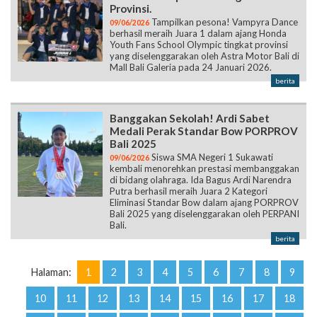
Provinsi.
Tampilkan pesona! Vampyra Dance
09/06/2026
berhasil meraih Juara 1 dalam ajang Honda
Youth Fans School Olympic tingkat provinsi
yang diselenggarakan oleh Astra Motor Bali di
Mall Bali Galeria pada 24 Januari 2026.
berita
Banggakan Sekolah! Ardi Sabet
Medali Perak Standar Bow PORPROV
Bali 2025
Siswa SMA Negeri 1 Sukawati
09/06/2026
kembali menorehkan prestasi membanggakan
di bidang olahraga. Ida Bagus Ardi Narendra
Putra berhasil meraih Juara 2 Kategori
Eliminasi Standar Bow dalam ajang PORPROV
Bali 2025 yang diselenggarakan oleh PERPANI
Bali.
berita
Halaman:
1
2
3
4
5
6
7
8
9
10
11
12
13
14
15
16
17
18