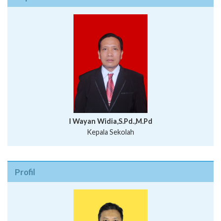
I Wayan Widia,S.Pd.,M.Pd
Kepala Sekolah
Profil