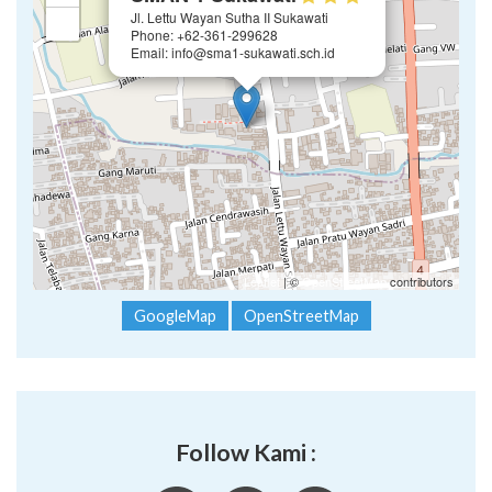
SMAN 1 Sukawati
Jl. Lettu Wayan Sutha II Sukawati
−
Phone: +62-361-299628
Email: info@sma1-sukawati.sch.id
Leaflet
| ©
OpenStreetMap
contributors
GoogleMap
OpenStreetMap
Follow Kami :