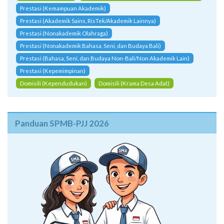
Mutasi (Anak Guru)
Mutasi (Perpindahan Tugas Orang Tua/Wali)
Prestasi (Kemampuan Akademik)
Prestasi (Akademik Sains, RisTek/Akademik Lainnya)
Prestasi (Nonakademik Olahraga)
Prestasi (Nonakademik Bahasa, Seni, dan Budaya Bali)
Prestasi (Bahasa, Seni, dan Budaya Non-Bali/Non Akademik Lain)
Prestasi (Kepemimpinan)
Domisili (Kependudukan)
Domisili (Krama Desa Adat)
Panduan SPMB-PJJ 2026