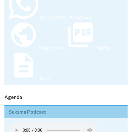
+62 878-8528-5958 (Ayumi)
Halaman Web
Pamflet
Juknis
Agenda
Suksma Podcast