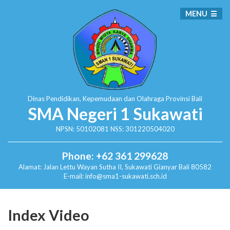
MENU
Dinas Pendidikan, Kepemudaan dan Olahraga
Provinsi Bali
SMA Negeri 1 Sukawati
NPSN: 50102081 NSS: 301220504020
Phone: +62 361 299628
Alamat:
Jalan Lettu Wayan Sutha II, Sukawati
Gianyar Bali 80582
E-mail: info@sma1-sukawati.sch.id
Index Video