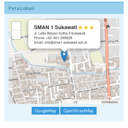
Peta Lokasi
×
+
SMAN 1 Sukawati
Jl. Lettu Wayan Sutha II Sukawati
−
Phone: +62-361-299628
Email: info@sma1-sukawati.sch.id
Leaflet
| ©
OpenStreetMap
contributors
GoogleMap
OpenStreetMap