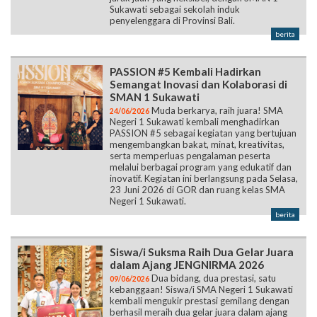
Sukawati sebagai sekolah induk
penyelenggara di Provinsi Bali.
berita
PASSION #5 Kembali Hadirkan
Semangat Inovasi dan Kolaborasi di
SMAN 1 Sukawati
Muda berkarya, raih juara! SMA
24/06/2026
Negeri 1 Sukawati kembali menghadirkan
PASSION #5 sebagai kegiatan yang bertujuan
mengembangkan bakat, minat, kreativitas,
serta memperluas pengalaman peserta
melalui berbagai program yang edukatif dan
inovatif. Kegiatan ini berlangsung pada Selasa,
23 Juni 2026 di GOR dan ruang kelas SMA
Negeri 1 Sukawati.
berita
Siswa/i Suksma Raih Dua Gelar Juara
dalam Ajang JENGNIRMA 2026
Dua bidang, dua prestasi, satu
09/06/2026
kebanggaan! Siswa/i SMA Negeri 1 Sukawati
kembali mengukir prestasi gemilang dengan
berhasil meraih dua gelar juara dalam ajang