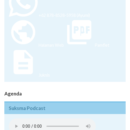
+62 878-8528-5958 (Ayumi)
Halaman Web
Pamflet
Juknis
Agenda
Suksma Podcast