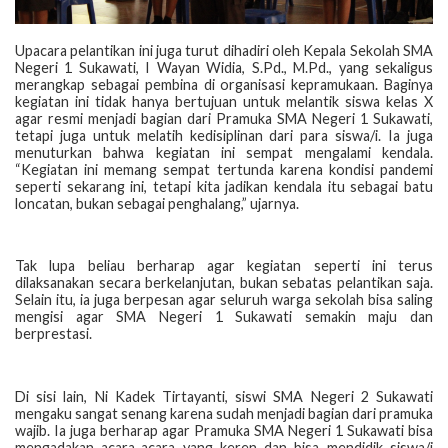
Upacara pelantikan ini juga turut dihadiri oleh Kepala Sekolah SMA
Negeri 1 Sukawati, I Wayan Widia, S.Pd., M.Pd., yang sekaligus
merangkap sebagai pembina di organisasi kepramukaan. Baginya
kegiatan ini tidak hanya bertujuan untuk melantik siswa kelas X
agar resmi menjadi bagian dari Pramuka SMA Negeri 1 Sukawati,
tetapi juga untuk melatih kedisiplinan dari para siswa/i. Ia juga
menuturkan bahwa kegiatan ini sempat mengalami kendala.
“Kegiatan ini memang sempat tertunda karena kondisi pandemi
seperti sekarang ini, tetapi kita jadikan kendala itu sebagai batu
loncatan, bukan sebagai penghalang,” ujarnya.
Tak lupa beliau berharap agar kegiatan seperti ini terus
dilaksanakan secara berkelanjutan, bukan sebatas pelantikan saja.
Selain itu, ia juga berpesan agar seluruh warga sekolah bisa saling
mengisi agar SMA Negeri 1 Sukawati semakin maju dan
berprestasi.
Di sisi lain, Ni Kadek Tirtayanti, siswi SMA Negeri 2 Sukawati
mengaku sangat senang karena sudah menjadi bagian dari pramuka
wajib. Ia juga berharap agar Pramuka SMA Negeri 1 Sukawati bisa
mengadakan acara-acara yang keren dan bisa mendidik siswa/i