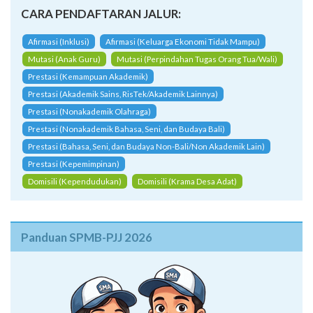
CARA PENDAFTARAN JALUR:
Afirmasi (Inklusi)
Afirmasi (Keluarga Ekonomi Tidak Mampu)
Mutasi (Anak Guru)
Mutasi (Perpindahan Tugas Orang Tua/Wali)
Prestasi (Kemampuan Akademik)
Prestasi (Akademik Sains, RisTek/Akademik Lainnya)
Prestasi (Nonakademik Olahraga)
Prestasi (Nonakademik Bahasa, Seni, dan Budaya Bali)
Prestasi (Bahasa, Seni, dan Budaya Non-Bali/Non Akademik Lain)
Prestasi (Kepemimpinan)
Domisili (Kependudukan)
Domisili (Krama Desa Adat)
Panduan SPMB-PJJ 2026