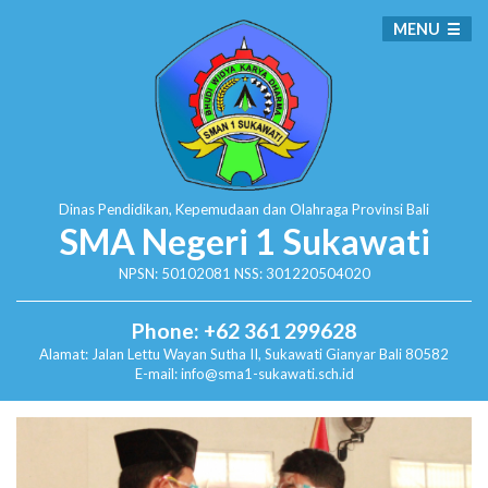
MENU
Dinas Pendidikan, Kepemudaan dan Olahraga
Provinsi Bali
SMA Negeri 1 Sukawati
NPSN: 50102081 NSS: 301220504020
Phone: +62 361 299628
Alamat:
Jalan Lettu Wayan Sutha II, Sukawati
Gianyar Bali 80582
E-mail: info@sma1-sukawati.sch.id