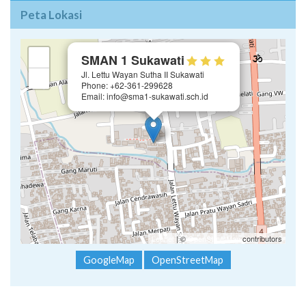
Peta Lokasi
×
+
SMAN 1 Sukawati
Jl. Lettu Wayan Sutha II Sukawati
−
Phone: +62-361-299628
Email: info@sma1-sukawati.sch.id
Leaflet
| ©
OpenStreetMap
contributors
GoogleMap
OpenStreetMap