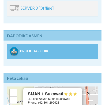
SERVER 3 [Offline]
DAPODIKDASMEN
PROFIL DAPODIK
Peta Lokasi
×
+
SMAN 1 Sukawati
Jl. Lettu Wayan Sutha II Sukawati
−
Phone: +62-361-299628