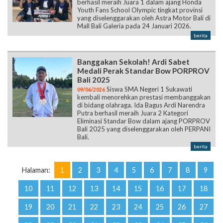
berhasil meraih Juara 1 dalam ajang Honda
Youth Fans School Olympic tingkat provinsi
yang diselenggarakan oleh Astra Motor Bali di
Mall Bali Galeria pada 24 Januari 2026.
berita
Banggakan Sekolah! Ardi Sabet
Medali Perak Standar Bow PORPROV
Bali 2025
Siswa SMA Negeri 1 Sukawati
09/06/2026
kembali menorehkan prestasi membanggakan
di bidang olahraga. Ida Bagus Ardi Narendra
Putra berhasil meraih Juara 2 Kategori
Eliminasi Standar Bow dalam ajang PORPROV
Bali 2025 yang diselenggarakan oleh PERPANI
Bali.
berita
Halaman:
1
2
3
4
5
6
7
8
9
10
11
12
13
14
15
16
17
18
19
20
21
22
23
24
25
26
27