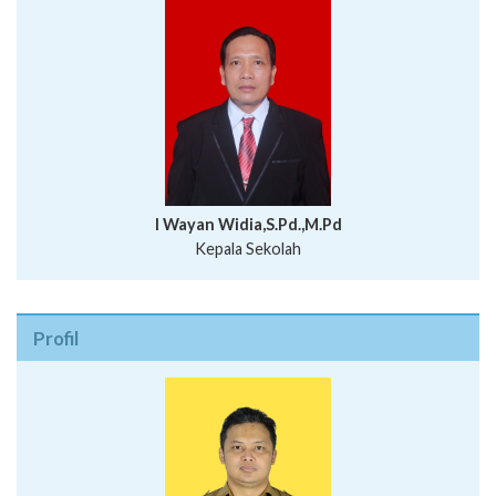
I Wayan Widia,S.Pd.,M.Pd
Kepala Sekolah
Profil