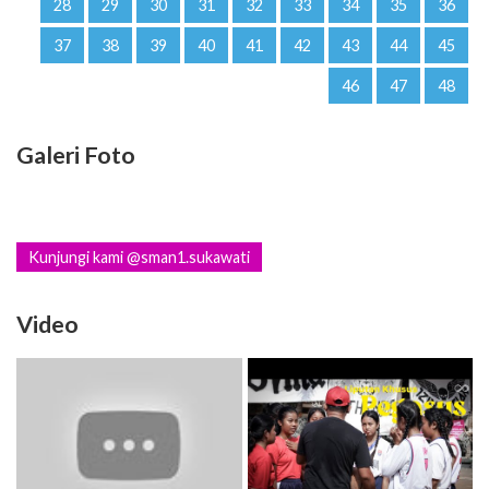
28
29
30
31
32
33
34
35
36
37
38
39
40
41
42
43
44
45
46
47
48
Galeri Foto
Kunjungi kami @sman1.sukawati
Video