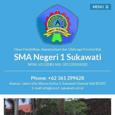
MENU
Dinas Pendidikan, Kepemudaan dan Olahraga
Provinsi Bali
SMA Negeri 1 Sukawati
NPSN: 50102081 NSS: 301220504020
Phone: +62 361 299628
Alamat:
Jalan Lettu Wayan Sutha II, Sukawati
Gianyar Bali 80582
E-mail: info@sma1-sukawati.sch.id