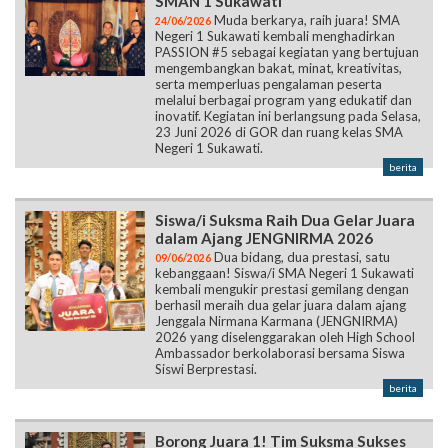
SMAN 1 Sukawati
Muda berkarya, raih juara! SMA
24/06/2026
Negeri 1 Sukawati kembali menghadirkan
PASSION #5 sebagai kegiatan yang bertujuan
mengembangkan bakat, minat, kreativitas,
serta memperluas pengalaman peserta
melalui berbagai program yang edukatif dan
inovatif. Kegiatan ini berlangsung pada Selasa,
23 Juni 2026 di GOR dan ruang kelas SMA
Negeri 1 Sukawati.
berita
Siswa/i Suksma Raih Dua Gelar Juara
dalam Ajang JENGNIRMA 2026
Dua bidang, dua prestasi, satu
09/06/2026
kebanggaan! Siswa/i SMA Negeri 1 Sukawati
kembali mengukir prestasi gemilang dengan
berhasil meraih dua gelar juara dalam ajang
Jenggala Nirmana Karmana (JENGNIRMA)
2026 yang diselenggarakan oleh High School
Ambassador berkolaborasi bersama Siswa
Siswi Berprestasi.
berita
Borong Juara 1! Tim Suksma Sukses