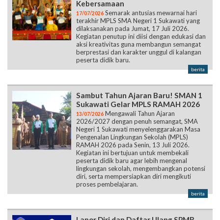
Kebersamaan
Semarak antusias mewarnai hari
17/07/2026
terakhir MPLS SMA Negeri 1 Sukawati yang
dilaksanakan pada Jumat, 17 Juli 2026.
Kegiatan penutup ini diisi dengan edukasi dan
aksi kreativitas guna membangun semangat
berprestasi dan karakter unggul di kalangan
peserta didik baru.
berita
Sambut Tahun Ajaran Baru! SMAN 1
Sukawati Gelar MPLS RAMAH 2026
Mengawali Tahun Ajaran
13/07/2026
2026/2027 dengan penuh semangat, SMA
Negeri 1 Sukawati menyelenggarakan Masa
Pengenalan Lingkungan Sekolah (MPLS)
RAMAH 2026 pada Senin, 13 Juli 2026.
Kegiatan ini bertujuan untuk membekali
peserta didik baru agar lebih mengenal
lingkungan sekolah, mengembangkan potensi
diri, serta mempersiapkan diri mengikuti
proses pembelajaran.
berita
Lapor Diri dan Daftar Ulang SPMB