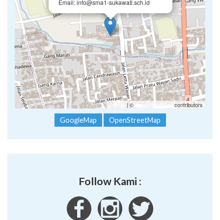
Email: info@sma1-sukawati.sch.id
Leaflet
| ©
OpenStreetMap
contributors
GoogleMap
OpenStreetMap
Follow Kami :