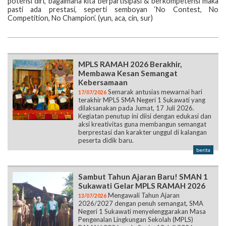
potensi diri, bagaimana kita berpartisipasi & berkompetensi maka
pasti ada prestasi, seperti semboyan ‘No Contest, No
Competition, No Champion’. (yun, aca, cin, sur)
MPLS RAMAH 2026 Berakhir,
Membawa Kesan Semangat
Kebersamaan
Semarak antusias mewarnai hari
17/07/2026
terakhir MPLS SMA Negeri 1 Sukawati yang
dilaksanakan pada Jumat, 17 Juli 2026.
Kegiatan penutup ini diisi dengan edukasi dan
aksi kreativitas guna membangun semangat
berprestasi dan karakter unggul di kalangan
peserta didik baru.
berita
Sambut Tahun Ajaran Baru! SMAN 1
Sukawati Gelar MPLS RAMAH 2026
Mengawali Tahun Ajaran
13/07/2026
2026/2027 dengan penuh semangat, SMA
Negeri 1 Sukawati menyelenggarakan Masa
Pengenalan Lingkungan Sekolah (MPLS)