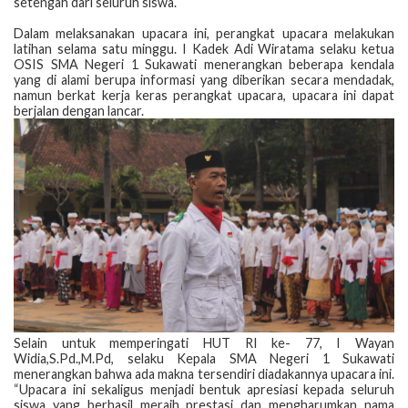
setengah dari seluruh siswa.
Dalam melaksanakan upacara ini, perangkat upacara melakukan
latihan selama satu minggu. I Kadek Adi Wiratama selaku ketua
OSIS SMA Negeri 1 Sukawati menerangkan beberapa kendala
yang di alami berupa informasi yang diberikan secara mendadak,
namun berkat kerja keras perangkat upacara, upacara ini dapat
berjalan dengan lancar.
​Selain untuk memperingati HUT RI ke- 77, I Wayan
Widia,S.Pd.,M.Pd, selaku Kepala SMA Negeri 1 Sukawati
menerangkan bahwa ada makna tersendiri diadakannya upacara ini.
“Upacara ini sekaligus menjadi bentuk apresiasi kepada seluruh
siswa yang berhasil meraih prestasi dan mengharumkan nama