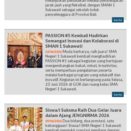
melanjutkan pendidikan melalui pembelajaran
jarak jauh yang fleksibel, dengan SMAN 1
Sukawati sebagai sekolah induk
penyelenggara di Provinsi Bali.
berita
PASSION #5 Kembali Hadirkan
Semangat Inovasi dan Kolaborasi di
SMAN 1 Sukawati
Muda berkarya, raih juara! SMA
24/06/2026
Negeri 1 Sukawati kembali menghadirkan
PASSION #5 sebagai kegiatan yang bertujuan
mengembangkan bakat, minat, kreativitas,
serta memperluas pengalaman peserta
melalui berbagai program yang edukatif dan
inovatif. Kegiatan ini berlangsung pada Selasa,
23 Juni 2026 di GOR dan ruang kelas SMA
Negeri 1 Sukawati.
berita
Siswa/i Suksma Raih Dua Gelar Juara
dalam Ajang JENGNIRMA 2026
Dua bidang, dua prestasi, satu
09/06/2026
kebanggaan! Siswa/i SMA Negeri 1 Sukawati
kembali mengukir prestasi gemilang dengan