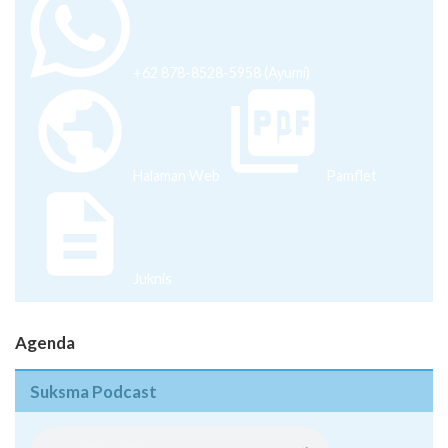
+62 878-8528-5958 (Ayumi)
Halaman Web
Pamflet
Juknis
Agenda
Suksma Podcast