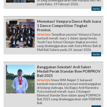
IX yang diselenggarakan oleh Kampus INSTIKI
pada Rabu, 19 Februari 2026.
berita
Memukau! Vampyra Dance Raih Juara
1 Dance Competition Tingkat
Provinsi.
Tampilkan pesona! Vampyra Dance
09/06/2026
berhasil meraih Juara 1 dalam ajang Honda
Youth Fans School Olympic tingkat provinsi
yang diselenggarakan oleh Astra Motor Bali di
Mall Bali Galeria pada 24 Januari 2026.
berita
Banggakan Sekolah! Ardi Sabet
Medali Perak Standar Bow PORPROV
Bali 2025
Siswa SMA Negeri 1 Sukawati
09/06/2026
kembali menorehkan prestasi membanggakan
di bidang olahraga. Ida Bagus Ardi Narendra
Putra berhasil meraih Juara 2 Kategori
Eliminasi Standar Bow dalam ajang PORPROV
Bali 2025 yang diselenggarakan oleh PERPANI
Bali.