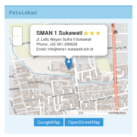
Peta Lokasi
×
+
SMAN 1 Sukawati
Jl. Lettu Wayan Sutha II Sukawati
−
Phone: +62-361-299628
Email: info@sma1-sukawati.sch.id
Leaflet
| ©
OpenStreetMap
contributors
GoogleMap
OpenStreetMap