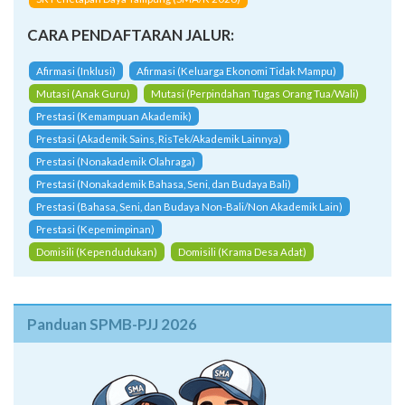
SK Penetapan Daya Tampung (SMA/K 2026)
CARA PENDAFTARAN JALUR:
Afirmasi (Inklusi)
Afirmasi (Keluarga Ekonomi Tidak Mampu)
Mutasi (Anak Guru)
Mutasi (Perpindahan Tugas Orang Tua/Wali)
Prestasi (Kemampuan Akademik)
Prestasi (Akademik Sains, RisTek/Akademik Lainnya)
Prestasi (Nonakademik Olahraga)
Prestasi (Nonakademik Bahasa, Seni, dan Budaya Bali)
Prestasi (Bahasa, Seni, dan Budaya Non-Bali/Non Akademik Lain)
Prestasi (Kepemimpinan)
Domisili (Kependudukan)
Domisili (Krama Desa Adat)
Panduan SPMB-PJJ 2026