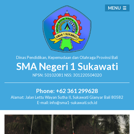
MENU
Dinas Pendidikan, Kepemudaan dan Olahraga
Provinsi Bali
SMA Negeri 1 Sukawati
NPSN: 50102081 NSS: 301220504020
Phone: +62 361 299628
Alamat:
Jalan Lettu Wayan Sutha II, Sukawati
Gianyar Bali 80582
E-mail: info@sma1-sukawati.sch.id