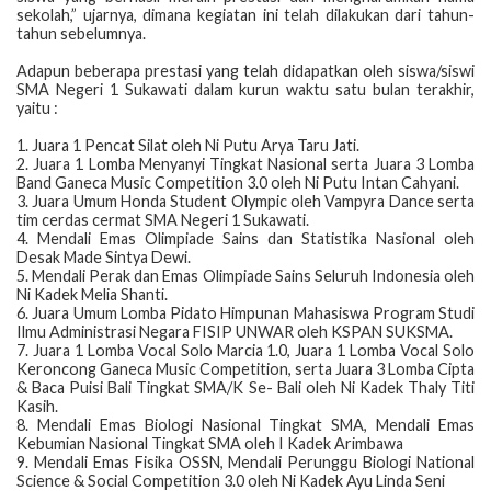
sekolah,” ujarnya, dimana kegiatan ini telah dilakukan dari tahun-
tahun sebelumnya.
​Adapun beberapa prestasi yang telah didapatkan oleh siswa/siswi
SMA Negeri 1 Sukawati dalam kurun waktu satu bulan terakhir,
yaitu :
1. Juara 1 Pencat Silat oleh Ni Putu Arya Taru Jati.
2. Juara 1 Lomba Menyanyi Tingkat Nasional serta Juara 3 Lomba
Band Ganeca Music Competition 3.0 oleh Ni Putu Intan Cahyani.
3. Juara Umum Honda Student Olympic oleh Vampyra Dance serta
tim cerdas cermat SMA Negeri 1 Sukawati.
4. Mendali Emas Olimpiade Sains dan Statistika Nasional oleh
Desak Made Sintya Dewi.
5. Mendali Perak dan Emas Olimpiade Sains Seluruh Indonesia oleh
Ni Kadek Melia Shanti.
6. Juara Umum Lomba Pidato Himpunan Mahasiswa Program Studi
Ilmu Administrasi Negara FISIP UNWAR oleh KSPAN SUKSMA.
7. Juara 1 Lomba Vocal Solo Marcia 1.0, Juara 1 Lomba Vocal Solo
Keroncong Ganeca Music Competition, serta Juara 3 Lomba Cipta
& Baca Puisi Bali Tingkat SMA/K Se- Bali oleh Ni Kadek Thaly Titi
Kasih.
8. Mendali Emas Biologi Nasional Tingkat SMA, Mendali Emas
Kebumian Nasional Tingkat SMA oleh I Kadek Arimbawa
9. Mendali Emas Fisika OSSN, Mendali Perunggu Biologi National
Science & Social Competition 3.0 oleh Ni Kadek Ayu Linda Seni