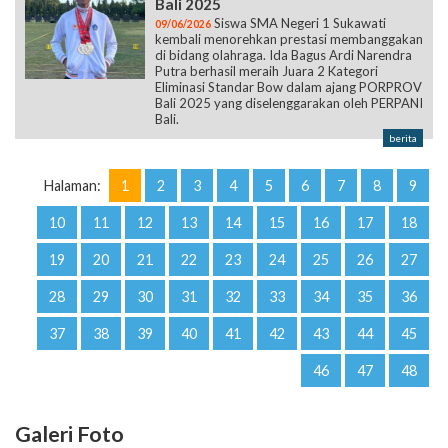
Bali 2025
Siswa SMA Negeri 1 Sukawati
09/06/2026
kembali menorehkan prestasi membanggakan
di bidang olahraga. Ida Bagus Ardi Narendra
Putra berhasil meraih Juara 2 Kategori
Eliminasi Standar Bow dalam ajang PORPROV
Bali 2025 yang diselenggarakan oleh PERPANI
Bali.
berita
Halaman:
1
2
3
4
5
6
7
8
9
10
11
12
13
14
15
16
17
18
19
20
21
22
23
24
25
26
27
28
29
30
31
32
33
34
35
36
37
38
39
40
41
42
43
44
45
46
47
48
Galeri Foto