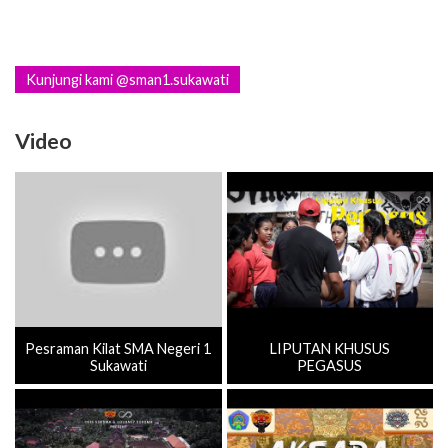
Kunjungi kami @sman1.sukawati
Video
Pesraman Kilat SMA Negeri 1
LIPUTAN KHUSUS
Sukawati
PEGASUS