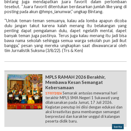
bintang juga mendapatkan juara favorit dalam perlombaan
tesebut. “Juara favorit ditentukan berdasarkan jumlah like yang di
posting pada akun @hmps_ianunwar,” ungkap Bintang.
“Untuk teman-teman semuanya, kalau ada lomba apapun dicoba
dulu jangan takut karena kalah menang itu belakangan yang
penting dapat pemgalaman dulu, dapet ngelatih mental, dapet
banyak teman juga pastinya. Terus juga kalau menang itu jadi bisa
bawa nama sekolah sehingga semua warga sekolah pun jadi ikut
bangga,” pesan yang mereka ungkapkan saat diwawancarai oleh
tim Jurnalistik Suksma (3/8/22). (Trs & Ken)
MPLS RAMAH 2026 Berakhir,
Membawa Kesan Semangat
Kebersamaan
Semarak antusias mewarnai hari
17/07/2026
terakhir MPLS SMA Negeri 1 Sukawati yang
dilaksanakan pada Jumat, 17 Juli 2026.
Kegiatan penutup ini diisi dengan edukasi dan
aksi kreativitas guna membangun semangat
berprestasi dan karakter unggul di kalangan
peserta didik baru.
berita