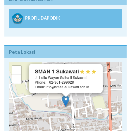
PROFIL DAPODIK
Peta Lokasi
×
+
SMAN 1 Sukawati
Jl. Lettu Wayan Sutha II Sukawati
−
Phone: +62-361-299628
Email: info@sma1-sukawati.sch.id