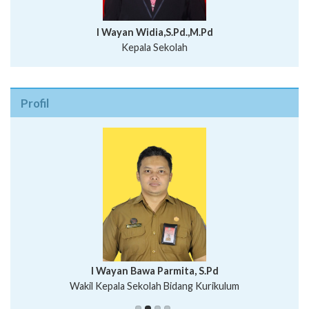
I Wayan Widia,S.Pd.,M.Pd
Kepala Sekolah
Profil
I Wayan Bawa Parmita, S.Pd
I Wayan Gede Aditya Pratita, S.Pd., M.Sn
Wakil Kepala Sekolah Bidang Kurikulum
Ni Wayan Nopi Sutantri, S.Pd.
Putu Suhartana, S.Pd.