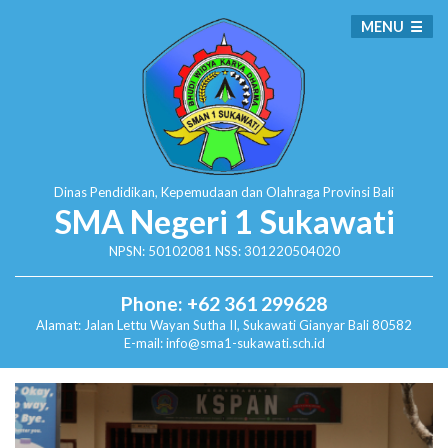
MENU
Dinas Pendidikan, Kepemudaan dan Olahraga
Provinsi Bali
SMA Negeri 1 Sukawati
NPSN: 50102081 NSS: 301220504020
Phone: +62 361 299628
Alamat:
Jalan Lettu Wayan Sutha II, Sukawati
Gianyar Bali 80582
E-mail: info@sma1-sukawati.sch.id