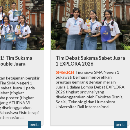
 1! Tim Suksma
Tim Debat Suksma Sabet Juara
ouble Juara
1 EXPLORA 2026
Tiga siswi SMA Negeri 1
09/06/2026
Sukawati berhasil menorehkan
an ketajaman berpikir
prestasi gemilang dengan meraih
 Tim SMA Negeri 1
Juara 1 dalam Lomba Debat EXPLORA
 sabet Juara 1 pada
2026 tingkat provinsi yang
ebat (tingkat
diselenggarakan oleh Fakultas Bisnis,
mba poster (tingkat
Sosial, Teknologi dan Humaniora
 ajang ATHENA VI
Universitas Bali Internasional.
 diselenggarakan
ahasiswa Fisioterapi
Internasional.
berita
berita