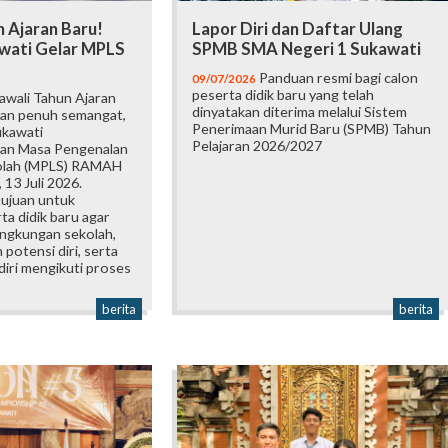
 Ajaran Baru!
Lapor Diri dan Daftar Ulang
wati Gelar MPLS
SPMB SMA Negeri 1 Sukawati
Panduan resmi bagi calon
09/07/2026
peserta didik baru yang telah
wali Tahun Ajaran
dinyatakan diterima melalui Sistem
an penuh semangat,
Penerimaan Murid Baru (SPMB) Tahun
ukawati
Pelajaran 2026/2027
an Masa Pengenalan
olah (MPLS) RAMAH
 13 Juli 2026.
tujuan untuk
a didik baru agar
ingkungan sekolah,
otensi diri, serta
iri mengikuti proses
berita
berita