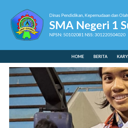
Dinas Pendidikan, Kepemudaan dan Ola
SMA Negeri 1 S
NPSN: 50102081 NSS: 301220504020
HOME
BERITA
KARY