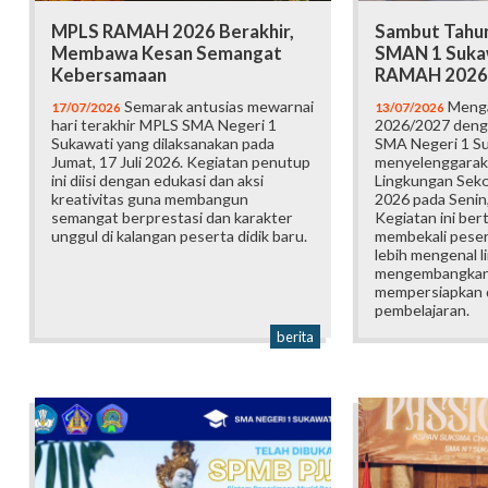
MPLS RAMAH 2026 Berakhir,
Sambut Tahun
Membawa Kesan Semangat
SMAN 1 Suka
Kebersamaan
RAMAH 2026
Semarak antusias mewarnai
Menga
17/07/2026
13/07/2026
hari terakhir MPLS SMA Negeri 1
2026/2027 deng
Sukawati yang dilaksanakan pada
SMA Negeri 1 S
Jumat, 17 Juli 2026. Kegiatan penutup
menyelenggarak
ini diisi dengan edukasi dan aksi
Lingkungan Sek
kreativitas guna membangun
2026 pada Senin,
semangat berprestasi dan karakter
Kegiatan ini ber
unggul di kalangan peserta didik baru.
membekali pesert
lebih mengenal l
mengembangkan p
mempersiapkan d
pembelajaran.
berita