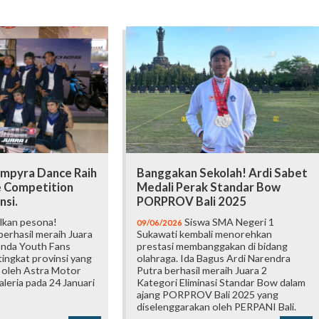
mpyra Dance Raih
Banggakan Sekolah! Ardi Sabet
e Competition
Medali Perak Standar Bow
nsi.
PORPROV Bali 2025
lkan pesona!
Siswa SMA Negeri 1
09/06/2026
erhasil meraih Juara
Sukawati kembali menorehkan
onda Youth Fans
prestasi membanggakan di bidang
ingkat provinsi yang
olahraga. Ida Bagus Ardi Narendra
 oleh Astra Motor
Putra berhasil meraih Juara 2
Galeria pada 24 Januari
Kategori Eliminasi Standar Bow dalam
ajang PORPROV Bali 2025 yang
diselenggarakan oleh PERPANI Bali.