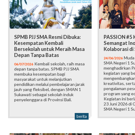
SPMB PJJ SMA Resmi Dibuka:
PASSION #5 K
Kesempatan Kembali
Semangat Ino
Bersekolah untuk Meraih Masa
Kolaborasi d
Depan Tanpa Batas
Muda b
24/06/2026
SMA Negeri 1 Su
Kembali sekolah, raih masa
06/07/2026
menghadirkan P
depan tanpa batas. SPMB PJJ SMA
kegiatan yang b
membuka kesempatan bagi
mengembangkan 
masyarakat untuk melanjutkan
kreativitas, ser
pendidikan melalui pembelajaran jarak
pengalaman pese
jauh yang fleksibel, dengan SMAN 1
program yang edu
Sukawati sebagai sekolah induk
Kegiatan ini ber
penyelenggara di Provinsi Bali.
23 Juni 2026 di
SMA Negeri 1 Su
berita