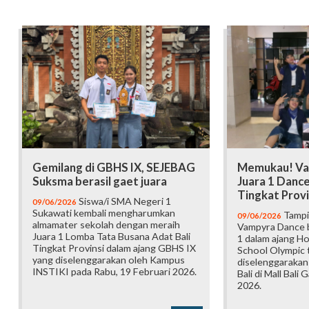
Gemilang di GBHS IX, SEJEBAG
Memukau! Va
Suksma berasil gaet juara
Juara 1 Danc
Tingkat Provi
Siswa/i SMA Negeri 1
09/06/2026
Sukawati kembali mengharumkan
Tampi
09/06/2026
almamater sekolah dengan meraih
Vampyra Dance b
Juara 1 Lomba Tata Busana Adat Bali
1 dalam ajang H
Tingkat Provinsi dalam ajang GBHS IX
School Olympic t
yang diselenggarakan oleh Kampus
diselenggarakan
INSTIKI pada Rabu, 19 Februari 2026.
Bali di Mall Bali 
2026.