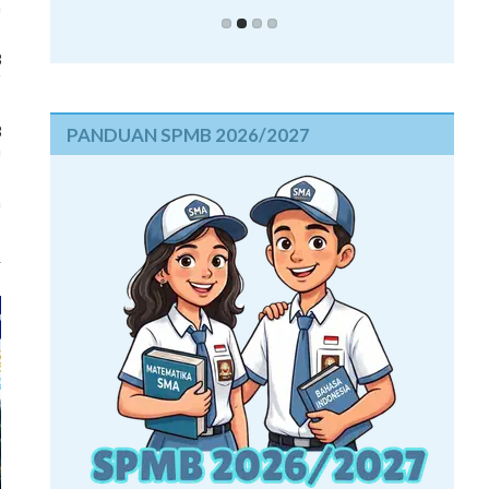
a
3
r
3
PANDUAN SPMB 2026/2027
n
n