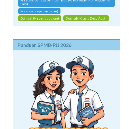
Prestasi (Bahasa, Seni, dan Budaya Non-Bali/Non Akademik
Lain)
Prestasi (Kepemimpinan)
Domisili (Kependudukan)
Domisili (Krama Desa Adat)
Panduan SPMB-PJJ 2026