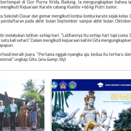
g bertempat di Gor Purna Krida, Badung. Ia mengungkapkan bahwa i
a mengikuti Kejuaraan Karate cabang Kumite +66 kg Putri Junior.
gku Sekolah Dasar dan gemar mengikuti lomba-lomba karate sejak kelas 
an pendaftaran pada akhir bulan September sampai akhir bulan Oktobe
n melakukan latihan setiap hari. “Latihannya itu setiap hari tapi cuma 
 satu kali sehari.” Dalam mengikuti kejuaraan kali ini Gita mengungkapka
apapun.
rhasil meraih juara. “Pertama nggak nyangka aja, kedua itu terharu da
ional.” ungkap Gita. (ana &amp; ldy)