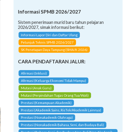
Informasi SPMB 2026/2027
Sistem penerimaan murid baru tahun pelajaran
2026/2027, simak informasi berikut:
Informasi Lapor Diri dan Daftar Ulang
Petunjuk Teknis SPMB 2026/2027
SK Penetapan Daya Tampung (SMA/K 2026)
CARA PENDAFTARAN JALUR:
Afirmasi (Inklusi)
Afirmasi (Keluarga Ekonomi Tidak Mampu)
Mutasi (Anak Guru)
Mutasi (Perpindahan Tugas Orang Tua/Wali)
Prestasi (Kemampuan Akademik)
Prestasi (Akademik Sains, RisTek/Akademik Lainnya)
Prestasi (Nonakademik Olahraga)
Prestasi (Nonakademik Bahasa, Seni, dan Budaya Bali)