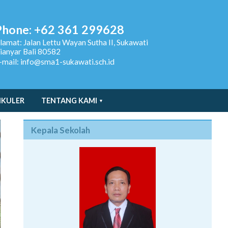
Phone: +62 361 299628
lamat:
Jalan Lettu Wayan Sutha II, Sukawati
ianyar Bali 80582
-mail: info@sma1-sukawati.sch.id
IKULER
TENTANG KAMI
Kepala Sekolah