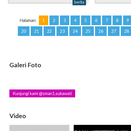
berita
Halaman:
1
2
3
4
5
6
7
8
9
20
21
22
23
24
25
26
27
28
Galeri Foto
Kunjungi kami @sman1.sukawati
Video