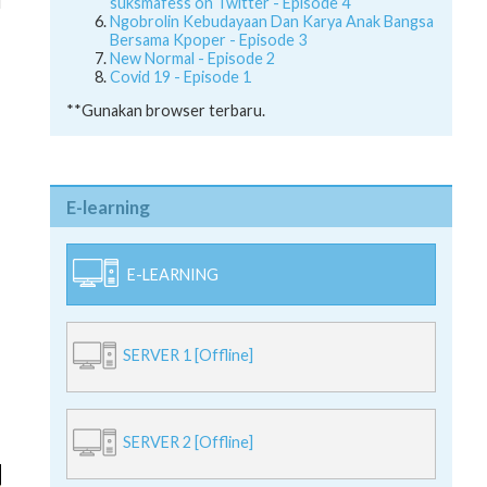
suksmafess on Twitter - Episode 4
Ngobrolin Kebudayaan Dan Karya Anak Bangsa
Bersama Kpoper - Episode 3
New Normal - Episode 2
Covid 19 - Episode 1
**Gunakan browser terbaru.
E-learning
E-LEARNING
SERVER 1 [Offline]
SERVER 2 [Offline]