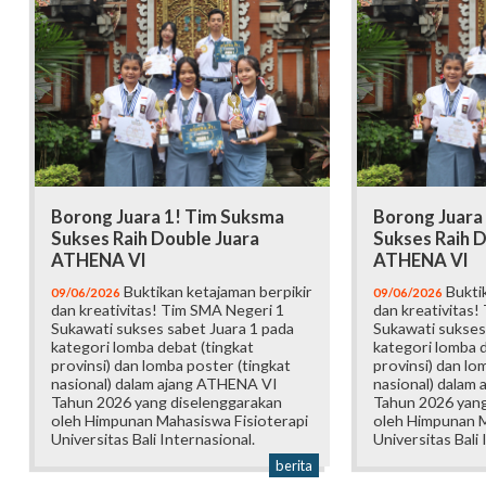
Borong Juara 1! Tim Suksma
Borong Juara
Sukses Raih Double Juara
Sukses Raih D
ATHENA VI
ATHENA VI
Buktikan ketajaman berpikir
Buktik
09/06/2026
09/06/2026
dan kreativitas! Tim SMA Negeri 1
dan kreativitas!
Sukawati sukses sabet Juara 1 pada
Sukawati sukses
kategori lomba debat (tingkat
kategori lomba d
provinsi) dan lomba poster (tingkat
provinsi) dan lo
nasional) dalam ajang ATHENA VI
nasional) dalam
Tahun 2026 yang diselenggarakan
Tahun 2026 yang
oleh Himpunan Mahasiswa Fisioterapi
oleh Himpunan M
Universitas Bali Internasional.
Universitas Bali 
berita