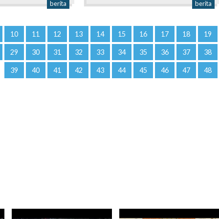
berita
berita
10
11
12
13
14
15
16
17
18
19
29
30
31
32
33
34
35
36
37
38
39
40
41
42
43
44
45
46
47
48