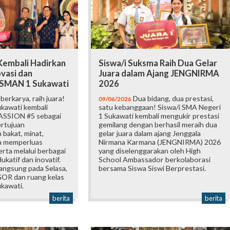
embali Hadirkan
Siswa/i Suksma Raih Dua Gelar
vasi dan
Juara dalam Ajang JENGNIRMA
i SMAN 1 Sukawati
2026
erkarya, raih juara!
Dua bidang, dua prestasi,
09/06/2026
kawati kembali
satu kebanggaan! Siswa/i SMA Negeri
ASSION #5 sebagai
1 Sukawati kembali mengukir prestasi
ertujuan
gemilang dengan berhasil meraih dua
bakat, minat,
gelar juara dalam ajang Jenggala
ta memperluas
Nirmana Karmana (JENGNIRMA) 2026
rta melalui berbagai
yang diselenggarakan oleh High
katif dan inovatif.
School Ambassador berkolaborasi
langsung pada Selasa,
bersama Siswa Siswi Berprestasi.
 GOR dan ruang kelas
kawati.
berita
berita