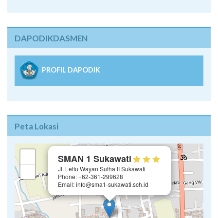
DAPODIKDASMEN
PROFIL DAPODIK
Peta Lokasi
×
+
SMAN 1 Sukawati
Jl. Lettu Wayan Sutha II Sukawati
−
Phone: +62-361-299628
Email: info@sma1-sukawati.sch.id