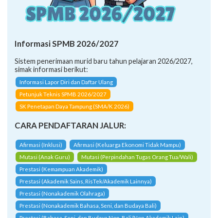
Informasi SPMB 2026/2027
Sistem penerimaan murid baru tahun pelajaran 2026/2027,
simak informasi berikut:
Informasi Lapor Diri dan Daftar Ulang
Petunjuk Teknis SPMB 2026/2027
SK Penetapan Daya Tampung (SMA/K 2026)
CARA PENDAFTARAN JALUR:
Afirmasi (Inklusi)
Afirmasi (Keluarga Ekonomi Tidak Mampu)
Mutasi (Anak Guru)
Mutasi (Perpindahan Tugas Orang Tua/Wali)
Prestasi (Kemampuan Akademik)
Prestasi (Akademik Sains, RisTek/Akademik Lainnya)
Prestasi (Nonakademik Olahraga)
Prestasi (Nonakademik Bahasa, Seni, dan Budaya Bali)
Prestasi (Bahasa, Seni, dan Budaya Non-Bali/Non Akademik Lain)