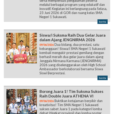
serta memperluas pengalaman peserta
melalui berbagai program yang edukatif dan
inovatif. Kegiatan ini berlangsung pada Selasa,
23 Juni 2026 di GOR dan ruang kelas SMA
Negeri 1 Sukawati.
berita
Siswa/i Suksma Raih Dua Gelar Juara
dalam Ajang JENGNIRMA 2026
Dua bidang, dua prestasi, satu
09/06/2026
kebanggaan! Siswa/i SMA Negeri 1 Sukawati
kembali mengukir prestasi gemilang dengan
berhasil meraih dua gelar juara dalam ajang
Jenggala Nirmana Karmana (JENGNIRMA)
2026 yang diselenggarakan oleh High School
Ambassador berkolaborasi bersama Siswa
Siswi Berprestasi.
berita
Borong Juara 1! Tim Suksma Sukses
Raih Double Juara ATHENA VI
Buktikan ketajaman berpikir dan
09/06/2026
kreativitas! Tim SMA Negeri 1 Sukawati
sukses sabet Juara 1 pada kategori lomba
debat (tingkat provinsi) dan lomba poster