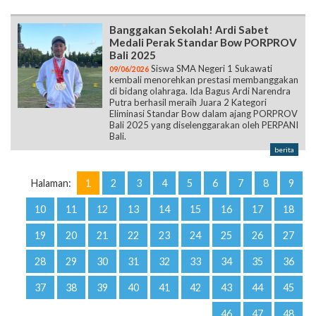
Banggakan Sekolah! Ardi Sabet
Medali Perak Standar Bow PORPROV
Bali 2025
Siswa SMA Negeri 1 Sukawati
09/06/2026
kembali menorehkan prestasi membanggakan
di bidang olahraga. Ida Bagus Ardi Narendra
Putra berhasil meraih Juara 2 Kategori
Eliminasi Standar Bow dalam ajang PORPROV
Bali 2025 yang diselenggarakan oleh PERPANI
Bali.
berita
Halaman:
1
2
3
4
5
6
7
8
9
10
11
12
13
14
15
16
17
18
19
20
21
22
23
24
25
26
27
28
29
30
31
32
33
34
35
36
37
38
39
40
41
42
43
44
45
46
47
48