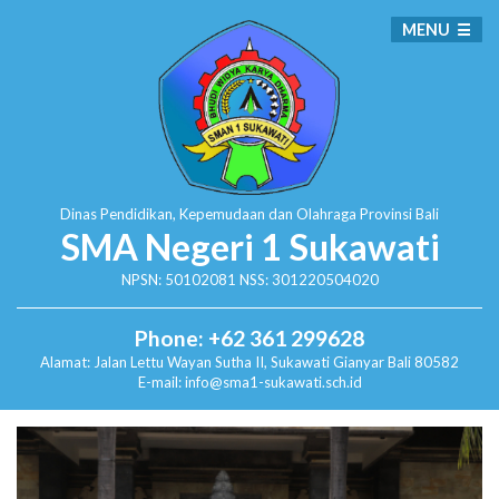
MENU
Dinas Pendidikan, Kepemudaan dan Olahraga
Provinsi Bali
SMA Negeri 1 Sukawati
NPSN: 50102081 NSS: 301220504020
Phone: +62 361 299628
Alamat:
Jalan Lettu Wayan Sutha II, Sukawati
Gianyar Bali 80582
E-mail: info@sma1-sukawati.sch.id