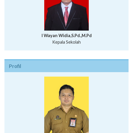
I Wayan Widia,S.Pd.,M.Pd
Kepala Sekolah
Profil