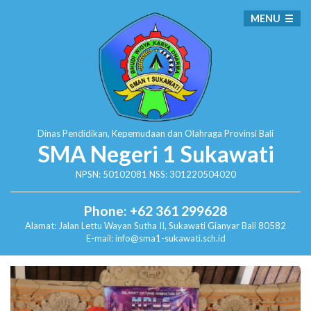
MENU
Dinas Pendidikan, Kepemudaan dan Olahraga
Provinsi Bali
SMA Negeri 1 Sukawati
NPSN: 50102081 NSS: 301220504020
Phone: +62 361 299628
Alamat:
Jalan Lettu Wayan Sutha II, Sukawati
Gianyar Bali 80582
E-mail: info@sma1-sukawati.sch.id