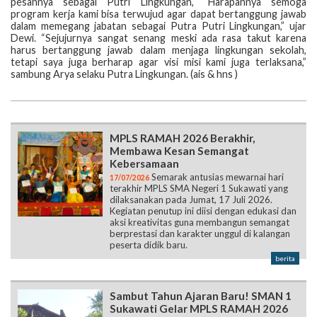
pesannya sebagai Putri Lingkungan, “Harapannya semoga
program kerja kami bisa terwujud agar dapat bertanggung jawab
dalam memegang jabatan sebagai Putra Putri Lingkungan,” ujar
Dewi. “Sejujurnya sangat senang meski ada rasa takut karena
harus bertanggung jawab dalam menjaga lingkungan sekolah,
tetapi saya juga berharap agar visi misi kami juga terlaksana,”
sambung Arya selaku Putra Lingkungan. (ais & hns )
MPLS RAMAH 2026 Berakhir,
Membawa Kesan Semangat
Kebersamaan
Semarak antusias mewarnai hari
17/07/2026
terakhir MPLS SMA Negeri 1 Sukawati yang
dilaksanakan pada Jumat, 17 Juli 2026.
Kegiatan penutup ini diisi dengan edukasi dan
aksi kreativitas guna membangun semangat
berprestasi dan karakter unggul di kalangan
peserta didik baru.
berita
Sambut Tahun Ajaran Baru! SMAN 1
Sukawati Gelar MPLS RAMAH 2026