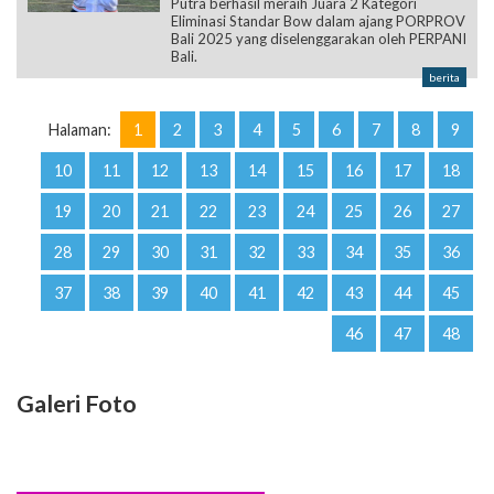
Putra berhasil meraih Juara 2 Kategori
Eliminasi Standar Bow dalam ajang PORPROV
Bali 2025 yang diselenggarakan oleh PERPANI
Bali.
berita
Halaman:
1
2
3
4
5
6
7
8
9
10
11
12
13
14
15
16
17
18
19
20
21
22
23
24
25
26
27
28
29
30
31
32
33
34
35
36
37
38
39
40
41
42
43
44
45
46
47
48
Galeri Foto