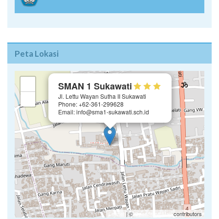
PROFIL DAPODIK
Peta Lokasi
×
+
SMAN 1 Sukawati
Jl. Lettu Wayan Sutha II Sukawati
−
Phone: +62-361-299628
Email: info@sma1-sukawati.sch.id
Leaflet
| ©
OpenStreetMap
contributors