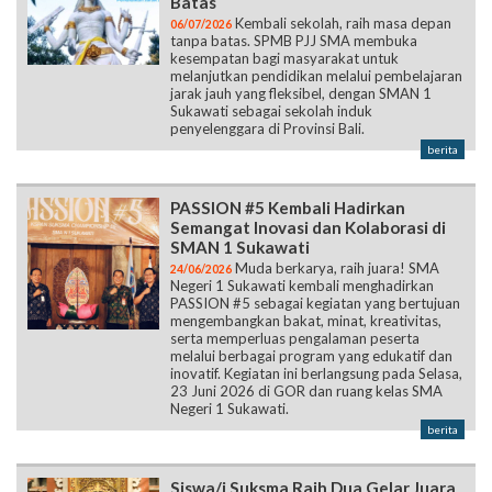
Batas
Kembali sekolah, raih masa depan
06/07/2026
tanpa batas. SPMB PJJ SMA membuka
kesempatan bagi masyarakat untuk
melanjutkan pendidikan melalui pembelajaran
jarak jauh yang fleksibel, dengan SMAN 1
Sukawati sebagai sekolah induk
penyelenggara di Provinsi Bali.
berita
PASSION #5 Kembali Hadirkan
Semangat Inovasi dan Kolaborasi di
SMAN 1 Sukawati
Muda berkarya, raih juara! SMA
24/06/2026
Negeri 1 Sukawati kembali menghadirkan
PASSION #5 sebagai kegiatan yang bertujuan
mengembangkan bakat, minat, kreativitas,
serta memperluas pengalaman peserta
melalui berbagai program yang edukatif dan
inovatif. Kegiatan ini berlangsung pada Selasa,
23 Juni 2026 di GOR dan ruang kelas SMA
Negeri 1 Sukawati.
berita
Siswa/i Suksma Raih Dua Gelar Juara