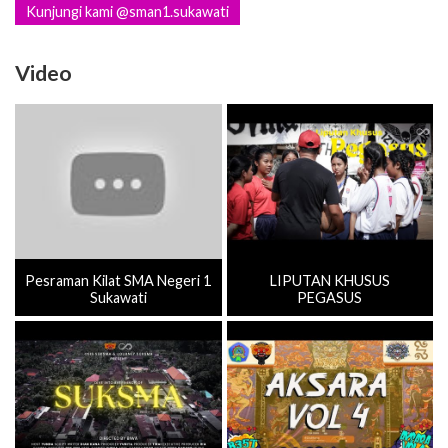
Kunjungi kami @sman1.sukawati
Video
Pesraman Kilat SMA Negeri 1
LIPUTAN KHUSUS
Sukawati
PEGASUS