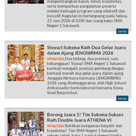
mengembangkan bakat, minat, kreativitas,
serta memperluas pengalaman peserta
melalui berbagai program yang edukatif dan
inovatif. Kegiatan ini berlangsung pada Selasa,
23 Juni 2026 di GOR dan ruang kelas SMA
Negeri 1 Sukawati.
berita
Siswa/i Suksma Raih Dua Gelar Juara
dalam Ajang JENGNIRMA 2026
Dua bidang, dua prestasi, satu
09/06/2026
kebanggaan! Siswa/i SMA Negeri 1 Sukawati
kembali mengukir prestasi gemilang dengan
berhasil meraih dua gelar juara dalam ajang
Jenggala Nirmana Karmana (JENGNIRMA)
2026 yang diselenggarakan oleh High School
Ambassador berkolaborasi bersama Siswa
Siswi Berprestasi.
berita
Borong Juara 1! Tim Suksma Sukses
Raih Double Juara ATHENA VI
Buktikan ketajaman berpikir dan
09/06/2026
kreativitas! Tim SMA Negeri 1 Sukawati
sukses sabet Juara 1 pada kategori lomba