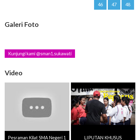
46
47
48
Galeri Foto
Kunjungi kami @sman1.sukawati
Video
Pesraman Kilat SMA Negeri 1
LIPUTAN KHUSUS