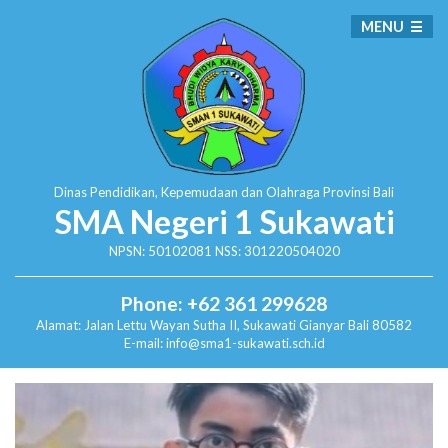
MENU
Dinas Pendidikan, Kepemudaan dan Olahraga
Provinsi Bali
SMA Negeri 1 Sukawati
NPSN: 50102081 NSS: 301220504020
Phone: +62 361 299628
Alamat:
Jalan Lettu Wayan Sutha II, Sukawati
Gianyar Bali 80582
E-mail: info@sma1-sukawati.sch.id