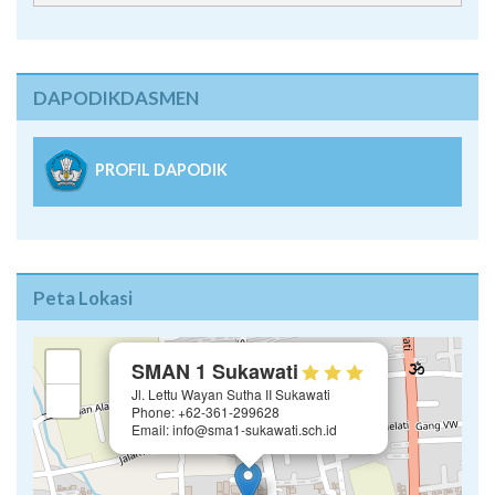
DAPODIKDASMEN
PROFIL DAPODIK
Peta Lokasi
×
+
SMAN 1 Sukawati
Jl. Lettu Wayan Sutha II Sukawati
−
Phone: +62-361-299628
Email: info@sma1-sukawati.sch.id