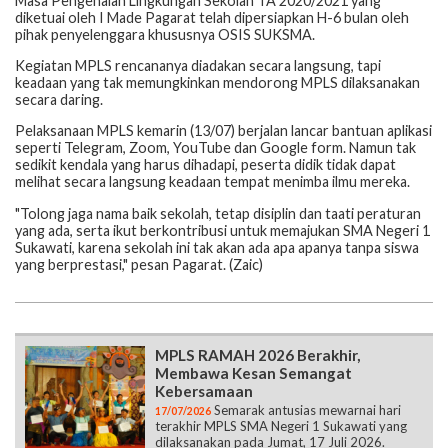
Masa Pengenalan Lingkungan Sekolah TA 2020/2021 yang
diketuai oleh I Made Pagarat telah dipersiapkan H-6 bulan oleh
pihak penyelenggara khususnya OSIS SUKSMA.
Kegiatan MPLS rencananya diadakan secara langsung, tapi
keadaan yang tak memungkinkan mendorong MPLS dilaksanakan
secara daring.
Pelaksanaan MPLS kemarin (13/07) berjalan lancar bantuan aplikasi
seperti Telegram, Zoom, YouTube dan Google form. Namun tak
sedikit kendala yang harus dihadapi, peserta didik tidak dapat
melihat secara langsung keadaan tempat menimba ilmu mereka.
"Tolong jaga nama baik sekolah, tetap disiplin dan taati peraturan
yang ada, serta ikut berkontribusi untuk memajukan SMA Negeri 1
Sukawati, karena sekolah ini tak akan ada apa apanya tanpa siswa
yang berprestasi," pesan Pagarat. (Zaic)
MPLS RAMAH 2026 Berakhir,
Membawa Kesan Semangat
Kebersamaan
Semarak antusias mewarnai hari
17/07/2026
terakhir MPLS SMA Negeri 1 Sukawati yang
dilaksanakan pada Jumat, 17 Juli 2026.