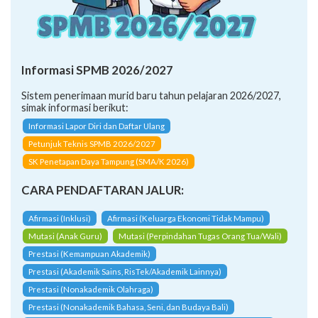
Informasi SPMB 2026/2027
Sistem penerimaan murid baru tahun pelajaran 2026/2027,
simak informasi berikut:
Informasi Lapor Diri dan Daftar Ulang
Petunjuk Teknis SPMB 2026/2027
SK Penetapan Daya Tampung (SMA/K 2026)
CARA PENDAFTARAN JALUR:
Afirmasi (Inklusi)
Afirmasi (Keluarga Ekonomi Tidak Mampu)
Mutasi (Anak Guru)
Mutasi (Perpindahan Tugas Orang Tua/Wali)
Prestasi (Kemampuan Akademik)
Prestasi (Akademik Sains, RisTek/Akademik Lainnya)
Prestasi (Nonakademik Olahraga)
Prestasi (Nonakademik Bahasa, Seni, dan Budaya Bali)