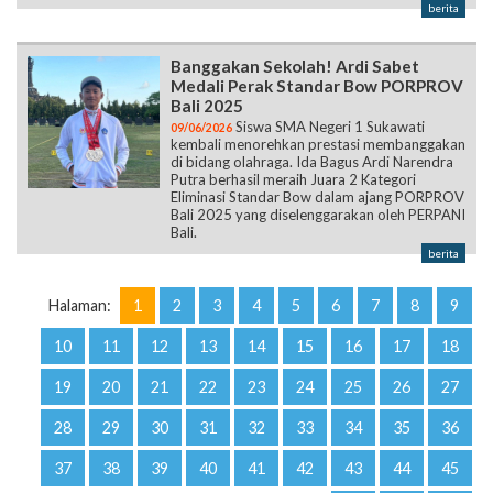
berita
Banggakan Sekolah! Ardi Sabet
Medali Perak Standar Bow PORPROV
Bali 2025
Siswa SMA Negeri 1 Sukawati
09/06/2026
kembali menorehkan prestasi membanggakan
di bidang olahraga. Ida Bagus Ardi Narendra
Putra berhasil meraih Juara 2 Kategori
Eliminasi Standar Bow dalam ajang PORPROV
Bali 2025 yang diselenggarakan oleh PERPANI
Bali.
berita
Halaman:
1
2
3
4
5
6
7
8
9
10
11
12
13
14
15
16
17
18
19
20
21
22
23
24
25
26
27
28
29
30
31
32
33
34
35
36
37
38
39
40
41
42
43
44
45