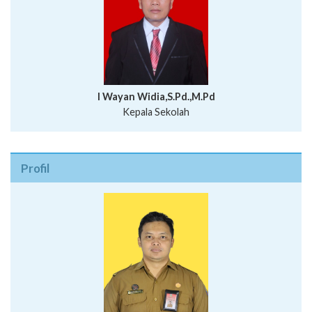
I Wayan Widia,S.Pd.,M.Pd
Kepala Sekolah
Profil