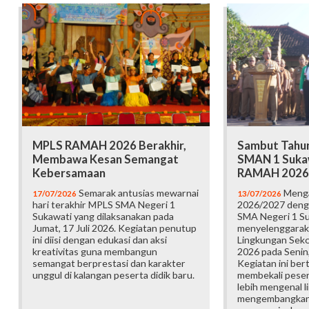
MPLS RAMAH 2026 Berakhir,
Sambut Tahun
Membawa Kesan Semangat
SMAN 1 Suka
Kebersamaan
RAMAH 2026
Semarak antusias mewarnai
Menga
17/07/2026
13/07/2026
hari terakhir MPLS SMA Negeri 1
2026/2027 deng
Sukawati yang dilaksanakan pada
SMA Negeri 1 S
Jumat, 17 Juli 2026. Kegiatan penutup
menyelenggarak
ini diisi dengan edukasi dan aksi
Lingkungan Sek
kreativitas guna membangun
2026 pada Senin,
semangat berprestasi dan karakter
Kegiatan ini ber
unggul di kalangan peserta didik baru.
membekali pesert
lebih mengenal l
mengembangkan p