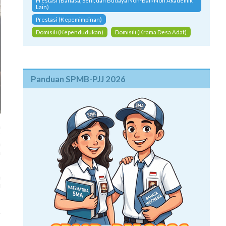
Prestasi (Bahasa, Seni, dan Budaya Non-Bali/Non Akademik
Lain)
Prestasi (Kepemimpinan)
Domisili (Kependudukan)
Domisili (Krama Desa Adat)
Panduan SPMB-PJJ 2026
a
r
a
a
n
u