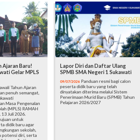
 Ajaran Baru!
Lapor Diri dan Daftar Ulang
wati Gelar MPLS
SPMB SMA Negeri 1 Sukawati
Panduan resmi bagi calon
09/07/2026
peserta didik baru yang telah
wali Tahun Ajaran
dinyatakan diterima melalui Sistem
an penuh semangat,
Penerimaan Murid Baru (SPMB) Tahun
ukawati
Pelajaran 2026/2027
an Masa Pengenalan
olah (MPLS) RAMAH
 13 Juli 2026.
tujuan untuk
a didik baru agar
ingkungan sekolah,
otensi diri, serta