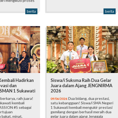
iri mengikuti proses
berita
berita
embali Hadirkan
Siswa/i Suksma Raih Dua Gelar
vasi dan
Juara dalam Ajang JENGNIRMA
i SMAN 1 Sukawati
2026
erkarya, raih juara!
Dua bidang, dua prestasi,
09/06/2026
kawati kembali
satu kebanggaan! Siswa/i SMA Negeri
ASSION #5 sebagai
1 Sukawati kembali mengukir prestasi
ertujuan
gemilang dengan berhasil meraih dua
bakat, minat,
gelar juara dalam ajang Jenggala