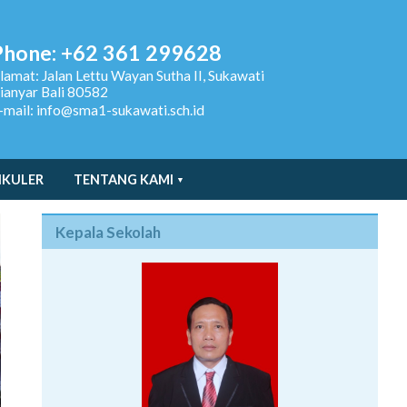
Phone: +62 361 299628
lamat:
Jalan Lettu Wayan Sutha II, Sukawati
ianyar Bali 80582
-mail: info@sma1-sukawati.sch.id
IKULER
TENTANG KAMI
Kepala Sekolah