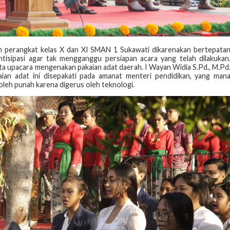
ilan perangkat kelas X dan XI SMAN 1 Sukawati dikarenakan bertepata
isipasi agar tak mengganggu persiapan acara yang telah dilakukan
erta upacara mengenakan pakaian adat daerah. I Wayan Widia S.Pd., M.Pd
an adat ini disepakati pada amanat menteri pendidikan, yang man
oleh punah karena digerus oleh teknologi.