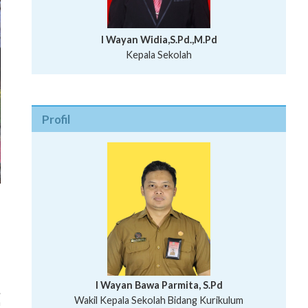
I Wayan Widia,S.Pd.,M.Pd
Kepala Sekolah
Profil
I Wayan Bawa Parmita, S.Pd
.
I Wayan Gede Aditya Pratita, S.Pd., M.Sn
Wakil Kepala Sekolah Bidang Kurikulum
a
Ni Wayan Nopi Sutantri, S.Pd.
Putu Suhartana, S.Pd.
Wakil Kepala Sekolah Bidang Kesiswaan