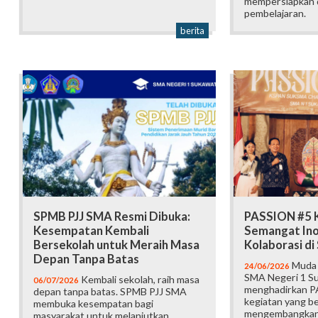
mempersiapkan d
pembelajaran.
berita
SPMB PJJ SMA Resmi Dibuka:
PASSION #5 K
Kesempatan Kembali
Semangat Ino
Bersekolah untuk Meraih Masa
Kolaborasi d
Depan Tanpa Batas
Muda b
24/06/2026
SMA Negeri 1 Su
Kembali sekolah, raih masa
06/07/2026
menghadirkan P
depan tanpa batas. SPMB PJJ SMA
kegiatan yang b
membuka kesempatan bagi
mengembangkan 
masyarakat untuk melanjutkan