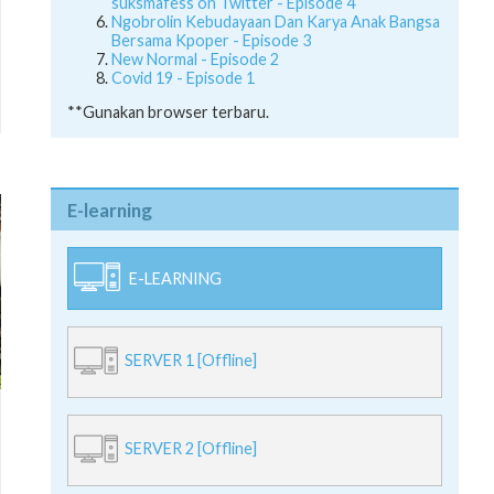
suksmafess on Twitter - Episode 4
Ngobrolin Kebudayaan Dan Karya Anak Bangsa
Bersama Kpoper - Episode 3
New Normal - Episode 2
Covid 19 - Episode 1
**Gunakan browser terbaru.
E-learning
E-LEARNING
SERVER 1 [Offline]
SERVER 2 [Offline]