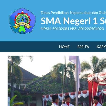
Dinas Pendidikan, Kepemudaan dan Ola
SMA Negeri 1 S
NPSN: 50102081 NSS: 301220504020
HOME
BERITA
KARY