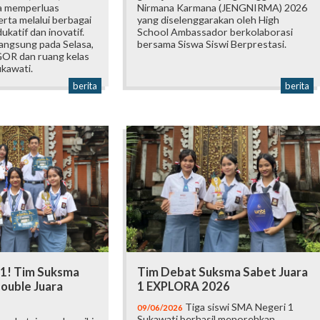
ta memperluas
Nirmana Karmana (JENGNIRMA) 2026
rta melalui berbagai
yang diselenggarakan oleh High
katif dan inovatif.
School Ambassador berkolaborasi
langsung pada Selasa,
bersama Siswa Siswi Berprestasi.
 GOR dan ruang kelas
kawati.
berita
berita
 1! Tim Suksma
Tim Debat Suksma Sabet Juara
ouble Juara
1 EXPLORA 2026
Tiga siswi SMA Negeri 1
09/06/2026
Sukawati berhasil menorehkan