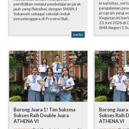
kreativitas, ser
pendidikan melalui pembelajaran jarak
pengalaman pese
jauh yang fleksibel, dengan SMAN 1
program yang edu
Sukawati sebagai sekolah induk
Kegiatan ini ber
penyelenggara di Provinsi Bali.
23 Juni 2026 di
SMA Negeri 1 Su
berita
Borong Juara 1! Tim Suksma
Borong Juara
Sukses Raih Double Juara
Sukses Raih D
ATHENA VI
ATHENA VI