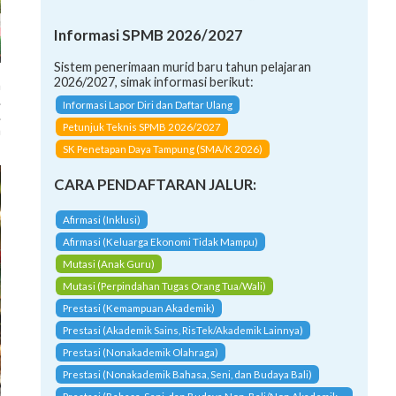
Informasi SPMB 2026/2027
Sistem penerimaan murid baru tahun pelajaran
n
2026/2027, simak informasi berikut:
.
Informasi Lapor Diri dan Daftar Ulang
.
a
Petunjuk Teknis SPMB 2026/2027
SK Penetapan Daya Tampung (SMA/K 2026)
CARA PENDAFTARAN JALUR:
Afirmasi (Inklusi)
Afirmasi (Keluarga Ekonomi Tidak Mampu)
Mutasi (Anak Guru)
Mutasi (Perpindahan Tugas Orang Tua/Wali)
Prestasi (Kemampuan Akademik)
Prestasi (Akademik Sains, RisTek/Akademik Lainnya)
Prestasi (Nonakademik Olahraga)
Prestasi (Nonakademik Bahasa, Seni, dan Budaya Bali)