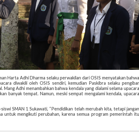
yoman Harta Adhi Dharma selaku perwakilan dari OSIS menyatakan bahw
acara diwakili oleh OSIS sendiri, kemudian Paskibra selaku pengiba
l. Mang Adhi menambahkan bahwa kendala yang dialami selama upacar
akan banyak tempat. Namun, meski sempat mengalami kendala, upacar
siswi SMAN 1 Sukawati, “Pendidikan telah merubah kita, tetapi janga
ama untuk mengikuti perubahan, karena semua program pemerintah it