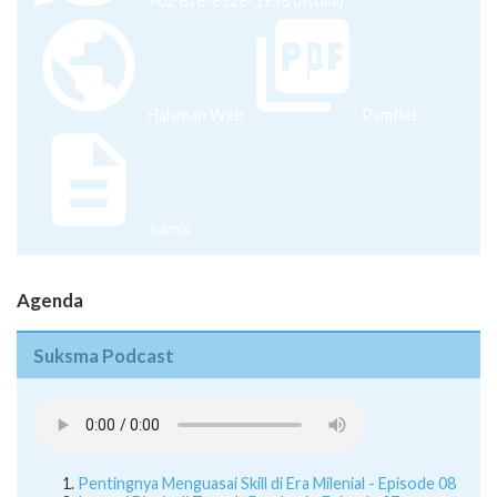
+62 878-8528-5958 (Ayumi)
Halaman Web
Pamflet
Juknis
Agenda
Suksma Podcast
Pentingnya Menguasai Skill di Era Milenial - Episode 08