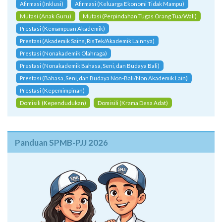
Afirmasi (Inklusi)
Afirmasi (Keluarga Ekonomi Tidak Mampu)
Mutasi (Anak Guru)
Mutasi (Perpindahan Tugas Orang Tua/Wali)
Prestasi (Kemampuan Akademik)
Prestasi (Akademik Sains, RisTek/Akademik Lainnya)
Prestasi (Nonakademik Olahraga)
Prestasi (Nonakademik Bahasa, Seni, dan Budaya Bali)
Prestasi (Bahasa, Seni, dan Budaya Non-Bali/Non Akademik Lain)
Prestasi (Kepemimpinan)
Domisili (Kependudukan)
Domisili (Krama Desa Adat)
Panduan SPMB-PJJ 2026