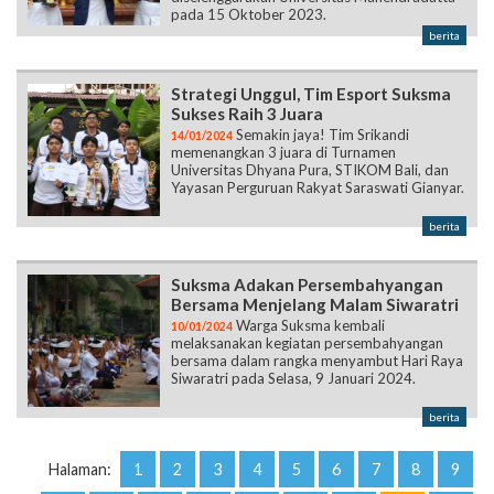
pada 15 Oktober 2023.
berita
Strategi Unggul, Tim Esport Suksma
Sukses Raih 3 Juara
Semakin jaya! Tim Srikandi
14/01/2024
memenangkan 3 juara di Turnamen
Universitas Dhyana Pura, STIKOM Bali, dan
Yayasan Perguruan Rakyat Saraswati Gianyar.
berita
Suksma Adakan Persembahyangan
Bersama Menjelang Malam Siwaratri
Warga Suksma kembali
10/01/2024
melaksanakan kegiatan persembahyangan
bersama dalam rangka menyambut Hari Raya
Siwaratri pada Selasa, 9 Januari 2024.
berita
Halaman:
1
2
3
4
5
6
7
8
9