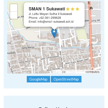
×
+
SMAN 1 Sukawati
Jl. Lettu Wayan Sutha II Sukawati
−
Phone: +62-361-299628
Email: info@sma1-sukawati.sch.id
Leaflet
| ©
OpenStreetMap
contributors
GoogleMap
OpenStreetMap