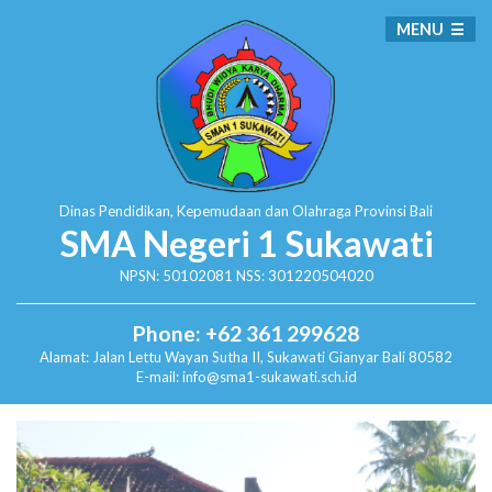
MENU
Dinas Pendidikan, Kepemudaan dan Olahraga
Provinsi Bali
SMA Negeri 1 Sukawati
NPSN: 50102081 NSS: 301220504020
Phone: +62 361 299628
Alamat:
Jalan Lettu Wayan Sutha II, Sukawati
Gianyar Bali 80582
E-mail: info@sma1-sukawati.sch.id