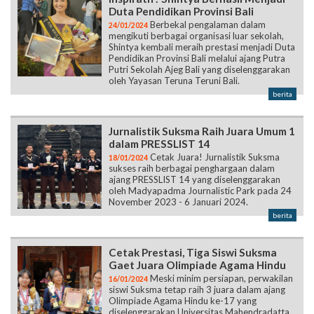
Duta Pendidikan Provinsi Bali
Berbekal pengalaman dalam
24/01/2024
mengikuti berbagai organisasi luar sekolah,
Shintya kembali meraih prestasi menjadi Duta
Pendidikan Provinsi Bali melalui ajang Putra
Putri Sekolah Ajeg Bali yang diselenggarakan
oleh Yayasan Teruna Teruni Bali.
berita
Jurnalistik Suksma Raih Juara Umum 1
dalam PRESSLIST 14
Cetak Juara! Jurnalistik Suksma
18/01/2024
sukses raih berbagai penghargaan dalam
ajang PRESSLIST 14 yang diselenggarakan
oleh Madyapadma Journalistic Park pada 24
November 2023 - 6 Januari 2024.
berita
Cetak Prestasi, Tiga Siswi Suksma
Gaet Juara Olimpiade Agama Hindu
Meski minim persiapan, perwakilan
16/01/2024
siswi Suksma tetap raih 3 juara dalam ajang
Olimpiade Agama Hindu ke-17 yang
diselenggarakan Universitas Mahendradatta