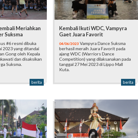
embali Meriahkan
Kembali Ikuti WDC, Vampyra
er Suksma
Gaet Juara Favorit
us #6 resmi dibuka
Vampyra Dance Suksma
04/06/2023
ni 2023 yang ditandai
berhasil meraih Juara Favorit pada
an Gong oleh Kepala
ajang WDC (Warriors Dance
kawati dan disaksikan
Competition) yang dilaksanakan pada
rga Suksma.
tanggal 27 Mei 2023 di Lippo Mall
Kuta.
berita
berita