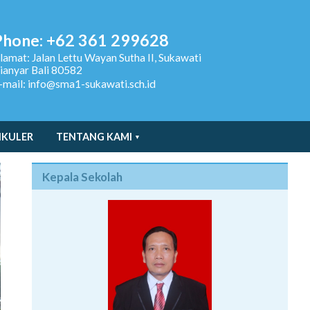
Phone: +62 361 299628
lamat:
Jalan Lettu Wayan Sutha II, Sukawati
ianyar Bali 80582
-mail: info@sma1-sukawati.sch.id
IKULER
TENTANG KAMI
Kepala Sekolah