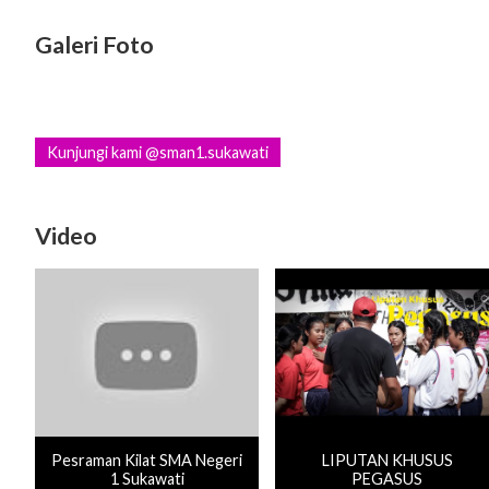
Galeri Foto
Kunjungi kami @sman1.sukawati
Video
Pesraman Kilat SMA Negeri
LIPUTAN KHUSUS
1 Sukawati
PEGASUS