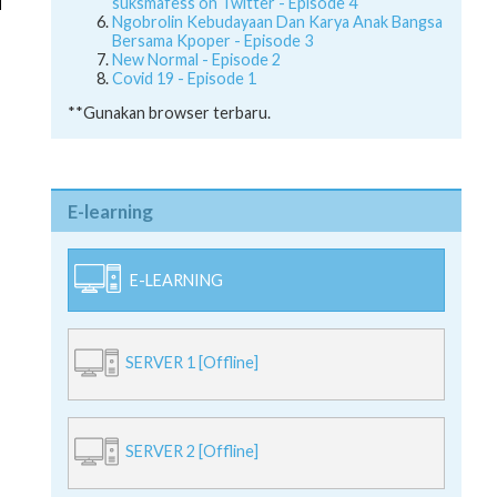
suksmafess on Twitter - Episode 4
Ngobrolin Kebudayaan Dan Karya Anak Bangsa
Bersama Kpoper - Episode 3
New Normal - Episode 2
Covid 19 - Episode 1
**Gunakan browser terbaru.
E-learning
E-LEARNING
SERVER 1 [Offline]
SERVER 2 [Offline]