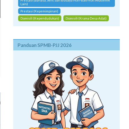
Prestasi (Bahasa, Seni, dan Budaya Non-Bali/Non Akademik
Lain)
Prestasi (Kepemimpinan)
Domisili (Kependudukan)
Domisili (Krama Desa Adat)
Panduan SPMB-PJJ 2026