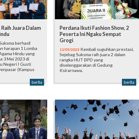
 Raih Juara Dalam
Perdana Ikuti Fashion Show, 2
indu
Peserta Ini Ngaku Sempat
Grogi
Suksma berhasil
dan harapan 1 Lomba
Kembali suguhkan prestasi,
11/05/2023
Agama Hindu yang
Sejebag Suksma raih juara 2 dalam
a 3 Mei 2023 di
rangka HUT BPD yang
u Negeri I Gusti
diselenggarakan di Gedung
Denpasar (Kampus
Ksirarnawa.
berita
berita