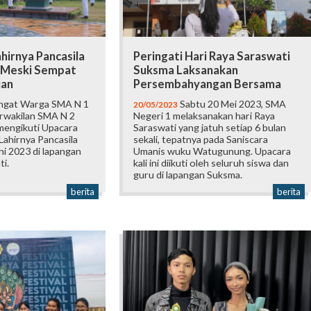
hirnya Pancasila
Peringati Hari Raya Saraswati
 Meski Sempat
Suksma Laksanakan
jan
Persembahyangan Bersama
gat Warga SMA N 1
Sabtu 20 Mei 2023, SMA
20/05/2023
rwakilan SMA N 2
Negeri 1 melaksanakan hari Raya
mengikuti Upacara
Saraswati yang jatuh setiap 6 bulan
Lahirnya Pancasila
sekali, tepatnya pada Saniscara
ni 2023 di lapangan
Umanis wuku Watugunung. Upacara
i.
kali ini diikuti oleh seluruh siswa dan
guru di lapangan Suksma.
berita
berita