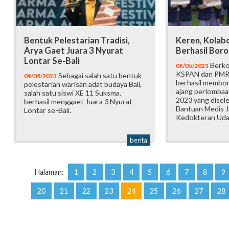
Bentuk Pelestarian Tradisi,
Keren, Kolab
Arya Gaet Juara 3 Nyurat
Berhasil Boro
Lontar Se-Bali
Berko
08/05/2023
KSPAN dan PMR
Sebagai salah satu bentuk
09/05/2023
berhasil membor
pelestarian warisan adat budaya Bali,
ajang perlombaa
salah satu siswi XE 11 Suksma,
2023 yang disel
berhasil menggaet Juara 3 Nyurat
Bantuan Medis J
Lontar se-Bali.
Kedokteran Uda
berita
Halaman:
1
2
3
4
5
6
7
8
9
20
21
22
23
24
25
26
27
28