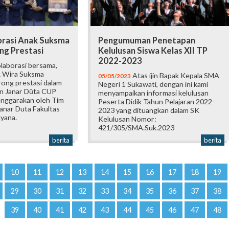
orasi Anak Suksma
Pengumuman Penetapan
ng Prestasi
Kelulusan Siswa Kelas XII TP
2022-2023
laborasi bersama,
 Wira Suksma
Atas ijin Bapak Kepala SMA
05/05/2023
ong prestasi dalam
Negeri 1 Sukawati, dengan ini kami
n Janar Dūta CUP
menyampaikan informasi kelulusan
enggarakan oleh Tim
Peserta Didik Tahun Pelajaran 2022-
anar Duta Fakultas
2023 yang dituangkan dalam SK
yana.
Kelulusan Nomor:
421/305/SMA.Suk.2023
berita
berita
10
11
12
13
14
15
16
17
18
19
29
30
31
32
33
34
35
36
37
38
39
40
41
42
43
44
45
46
47
48