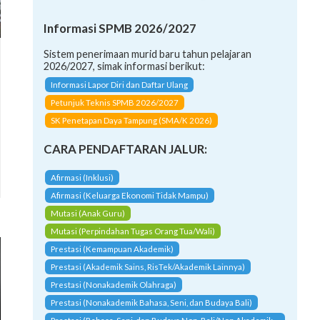
Informasi SPMB 2026/2027
Sistem penerimaan murid baru tahun pelajaran
2026/2027, simak informasi berikut:
Informasi Lapor Diri dan Daftar Ulang
Petunjuk Teknis SPMB 2026/2027
SK Penetapan Daya Tampung (SMA/K 2026)
CARA PENDAFTARAN JALUR:
Afirmasi (Inklusi)
Afirmasi (Keluarga Ekonomi Tidak Mampu)
Mutasi (Anak Guru)
Mutasi (Perpindahan Tugas Orang Tua/Wali)
Prestasi (Kemampuan Akademik)
Prestasi (Akademik Sains, RisTek/Akademik Lainnya)
Prestasi (Nonakademik Olahraga)
Prestasi (Nonakademik Bahasa, Seni, dan Budaya Bali)