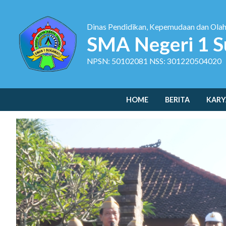
Dinas Pendidikan, Kepemudaan dan Ola
SMA Negeri 1 S
NPSN: 50102081 NSS: 301220504020
HOME
BERITA
KARY