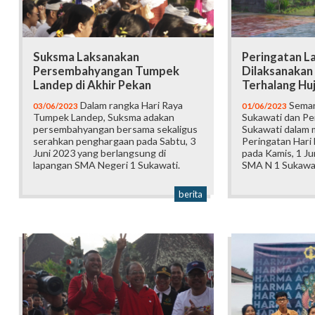
Suksma Laksanakan
Peringatan La
Persembahyangan Tumpek
Dilaksanakan
Landep di Akhir Pekan
Terhalang Hu
Dalam rangka Hari Raya
Seman
03/06/2023
01/06/2023
Tumpek Landep, Suksma adakan
Sukawati dan Pe
persembahyangan bersama sekaligus
Sukawati dalam 
serahkan penghargaan pada Sabtu, 3
Peringatan Hari 
Juni 2023 yang berlangsung di
pada Kamis, 1 Ju
lapangan SMA Negeri 1 Sukawati.
SMA N 1 Sukawat
berita