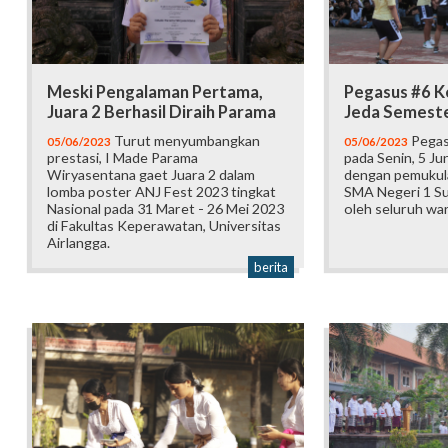
Meski Pengalaman Pertama,
Pegasus #6 K
Juara 2 Berhasil Diraih Parama
Jeda Semest
Turut menyumbangkan
Pegas
05/06/2023
05/06/2023
prestasi, I Made Parama
pada Senin, 5 Ju
Wiryasentana gaet Juara 2 dalam
dengan pemukul
lomba poster ANJ Fest 2023 tingkat
SMA Negeri 1 Su
Nasional pada 31 Maret - 26 Mei 2023
oleh seluruh wa
di Fakultas Keperawatan, Universitas
Airlangga.
berita