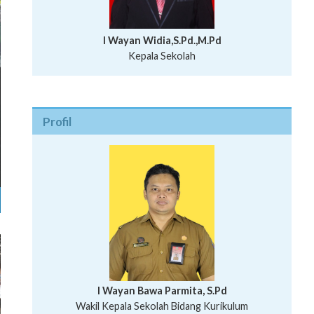
I Wayan Widia,S.Pd.,M.Pd
Kepala Sekolah
Profil
I Wayan Bawa Parmita, S.Pd
I Wayan Gede Aditya Pratita, S.Pd., M.Sn
Wakil Kepala Sekolah Bidang Kurikulum
Ni Wayan Nopi Sutantri, S.Pd.
Putu Suhartana, S.Pd.