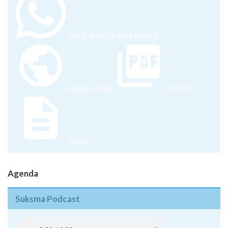
+62 878-8528-5958 (Ayumi)
Halaman Web
Pamflet
Juknis
Agenda
Suksma Podcast