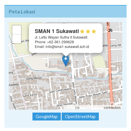
Peta Lokasi
×
+
SMAN 1 Sukawati
Jl. Lettu Wayan Sutha II Sukawati
−
Phone: +62-361-299628
Email: info@sma1-sukawati.sch.id
Leaflet
| ©
OpenStreetMap
contributors
GoogleMap
OpenStreetMap