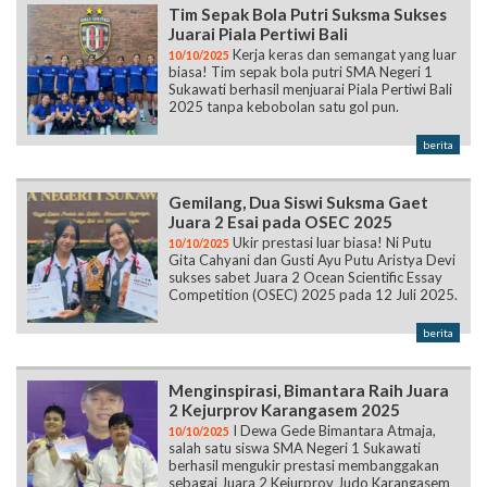
Tim Sepak Bola Putri Suksma Sukses
Juarai Piala Pertiwi Bali
Kerja keras dan semangat yang luar
10/10/2025
biasa! Tim sepak bola putri SMA Negeri 1
Sukawati berhasil menjuarai Piala Pertiwi Bali
2025 tanpa kebobolan satu gol pun.
berita
Gemilang, Dua Siswi Suksma Gaet
Juara 2 Esai pada OSEC 2025
Ukir prestasi luar biasa! Ni Putu
10/10/2025
Gita Cahyani dan Gusti Ayu Putu Aristya Devi
sukses sabet Juara 2 Ocean Scientific Essay
Competition (OSEC) 2025 pada 12 Juli 2025.
berita
Menginspirasi, Bimantara Raih Juara
2 Kejurprov Karangasem 2025
I Dewa Gede Bimantara Atmaja,
10/10/2025
salah satu siswa SMA Negeri 1 Sukawati
berhasil mengukir prestasi membanggakan
sebagai Juara 2 Kejurprov Judo Karangasem