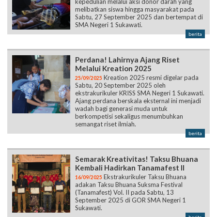
kepedulian melalui aksi donor darah yang
melibatkan siswa hingga masyarakat pada
Sabtu, 27 September 2025 dan bertempat di
SMA Negeri 1 Sukawati.
berita
Perdana! Lahirnya Ajang Riset
Melalui Kreation 2025
Kreation 2025 resmi digelar pada
25/09/2025
Sabtu, 20 September 2025 oleh
ekstrakurikuler KRISS SMA Negeri 1 Sukawati.
Ajang perdana berskala eksternal ini menjadi
wadah bagi generasi muda untuk
berkompetisi sekaligus menumbuhkan
semangat riset ilmiah.
berita
Semarak Kreativitas! Taksu Bhuana
Kembali Hadirkan Tanamafest II
Ekstrakurikuler Taksu Bhuana
16/09/2025
adakan Taksu Bhuana Suksma Festival
(Tanamafest) Vol. II pada Sabtu, 13
September 2025 di GOR SMA Negeri 1
Sukawati.