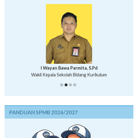
I Wayan Bawa Parmita, S.Pd
I Wayan Gede Aditya Pratita, S.Pd., M.Sn
Wakil Kepala Sekolah Bidang Kurikulum
Ni Wayan Nopi Sutantri, S.Pd.
Putu Suhartana, S.Pd.
PANDUAN SPMB 2026/2027