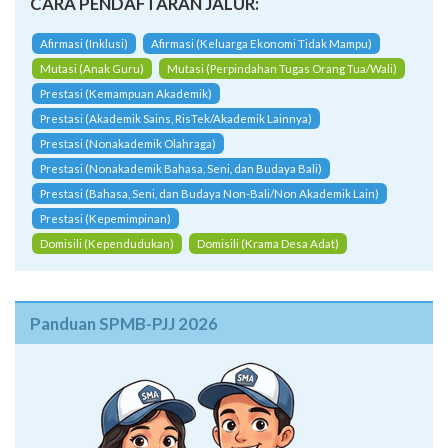
CARA PENDAFTARAN JALUR:
Afirmasi (Inklusi)
Afirmasi (Keluarga Ekonomi Tidak Mampu)
Mutasi (Anak Guru)
Mutasi (Perpindahan Tugas Orang Tua/Wali)
Prestasi (Kemampuan Akademik)
Prestasi (Akademik Sains, RisTek/Akademik Lainnya)
Prestasi (Nonakademik Olahraga)
Prestasi (Nonakademik Bahasa, Seni, dan Budaya Bali)
Prestasi (Bahasa, Seni, dan Budaya Non-Bali/Non Akademik Lain)
Prestasi (Kepemimpinan)
Domisili (Kependudukan)
Domisili (Krama Desa Adat)
Panduan SPMB-PJJ 2026