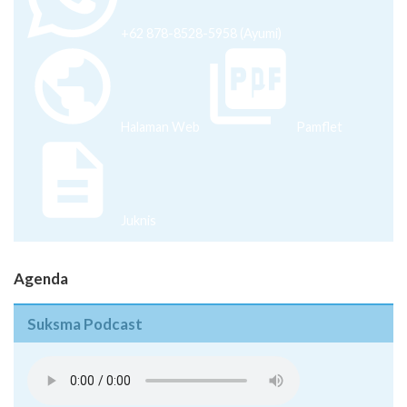
+62 878-8528-5958 (Ayumi)
Halaman Web
Pamflet
Juknis
Agenda
Suksma Podcast