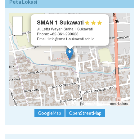
Peta Lokasi
×
+
SMAN 1 Sukawati
Jl. Lettu Wayan Sutha II Sukawati
−
Phone: +62-361-299628
Email: info@sma1-sukawati.sch.id
Leaflet
| ©
OpenStreetMap
contributors
GoogleMap
OpenStreetMap