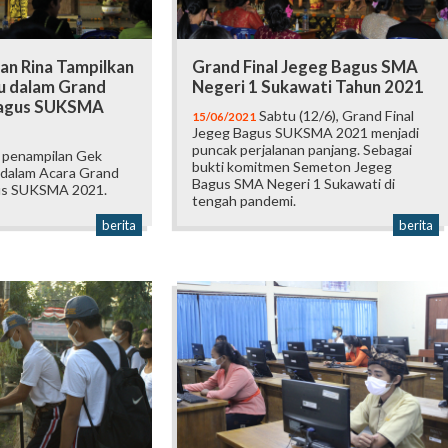
an Rina Tampilkan
Grand Final Jegeg Bagus SMA
u dalam Grand
Negeri 1 Sukawati Tahun 2021
Bagus SUKSMA
Sabtu (12/6), Grand Final
15/06/2021
Jegeg Bagus SUKSMA 2021 menjadi
puncak perjalanan panjang. Sebagai
 penampilan Gek
bukti komitmen Semeton Jegeg
 dalam Acara Grand
Bagus SMA Negeri 1 Sukawati di
gus SUKSMA 2021.
tengah pandemi.
berita
berita