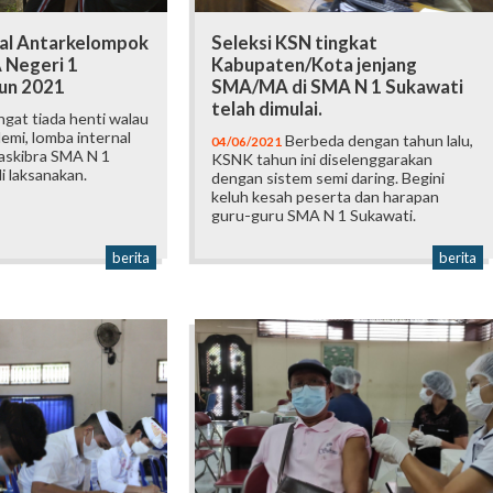
al Antarkelompok
Seleksi KSN tingkat
 Negeri 1
Kabupaten/Kota jenjang
un 2021
SMA/MA di SMA N 1 Sukawati
telah dimulai.
gat tiada henti walau
emi, lomba internal
Berbeda dengan tahun lalu,
04/06/2021
askibra SMA N 1
KSNK tahun ini diselenggarakan
i laksanakan.
dengan sistem semi daring. Begini
keluh kesah peserta dan harapan
guru-guru SMA N 1 Sukawati.
berita
berita