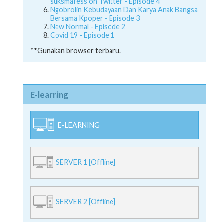
suksmafess on Twitter - Episode 4
Ngobrolin Kebudayaan Dan Karya Anak Bangsa
Bersama Kpoper - Episode 3
New Normal - Episode 2
Covid 19 - Episode 1
**Gunakan browser terbaru.
E-learning
E-LEARNING
SERVER 1 [Offline]
SERVER 2 [Offline]