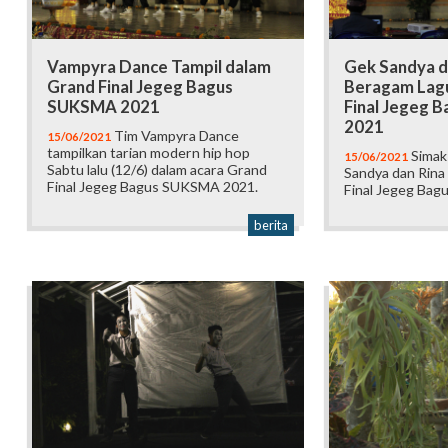
Vampyra Dance Tampil dalam
Gek Sandya d
Grand Final Jegeg Bagus
Beragam Lag
SUKSMA 2021
Final Jegeg 
2021
Tim Vampyra Dance
15/06/2021
tampilkan tarian modern hip hop
Simak
15/06/2021
Sabtu lalu (12/6) dalam acara Grand
Sandya dan Rina
Final Jegeg Bagus SUKSMA 2021.
Final Jegeg Ba
berita