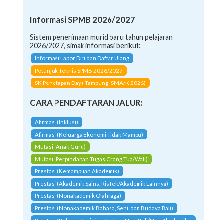
Informasi SPMB 2026/2027
Sistem penerimaan murid baru tahun pelajaran
2026/2027, simak informasi berikut:
Informasi Lapor Diri dan Daftar Ulang
Petunjuk Teknis SPMB 2026/2027
SK Penetapan Daya Tampung (SMA/K 2026)
CARA PENDAFTARAN JALUR:
Afirmasi (Inklusi)
Afirmasi (Keluarga Ekonomi Tidak Mampu)
Mutasi (Anak Guru)
Mutasi (Perpindahan Tugas Orang Tua/Wali)
Prestasi (Kemampuan Akademik)
Prestasi (Akademik Sains, RisTek/Akademik Lainnya)
Prestasi (Nonakademik Olahraga)
Prestasi (Nonakademik Bahasa, Seni, dan Budaya Bali)