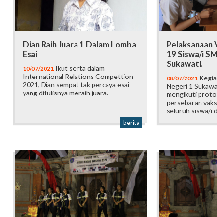
Dian Raih Juara 1 Dalam Lomba
Pelaksanaan 
Esai
19 Siswa/i S
Sukawati.
Ikut serta dalam
10/07/2021
International Relations Compettion
Kegiat
08/07/2021
2021, Dian sempat tak percaya esai
Negeri 1 Sukawa
yang ditulisnya meraih juara.
mengikuti proto
persebaran vaks
seluruh siswa/i d
berita