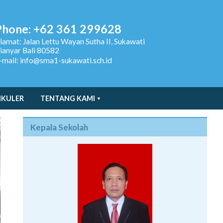
Phone: +62 361 299628
lamat:
Jalan Lettu Wayan Sutha II, Sukawati
ianyar Bali 80582
-mail: info@sma1-sukawati.sch.id
IKULER
TENTANG KAMI
Kepala Sekolah