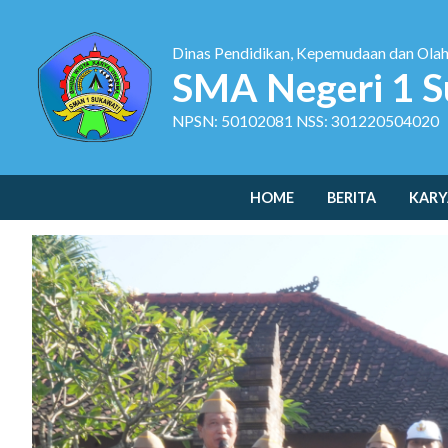
Dinas Pendidikan, Kepemudaan dan Ola
SMA Negeri 1 S
NPSN: 50102081 NSS: 301220504020
HOME
BERITA
KARY