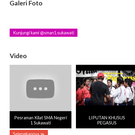
Galeri Foto
Kunjungi kami @sman1.sukawati
Video
Pesraman Kilat SMA Negeri
LIPUTAN KHUSUS
1 Sukawati
PEGASUS
Selengkapnya ≫