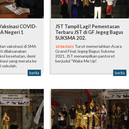
Vaksinasi COVID-
JST Tampil Lagi! Pementasan
MA Negeri 1
Terbaru JST di GF Jegeg Bagus
SUKSMA 202.
an vaksinasi di SMA
Turut memeriahkan Acara
15/06/2021
ti dilaksanakan
Grand Final Jegeg Bagus Suksma
kol kesehatan, demi
2021, JST menampilkan pantoret
inasi yang merata ke
berjudul "Wake Me Up".
i sekolah.
berita
berita