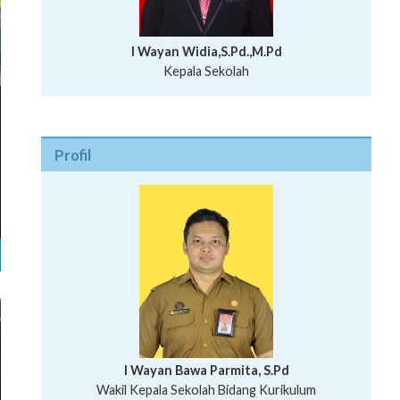
I Wayan Widia,S.Pd.,M.Pd
Kepala Sekolah
Profil
I Wayan Bawa Parmita, S.Pd
I Wayan Gede Aditya Pratita, S.Pd., M.Sn
Wakil Kepala Sekolah Bidang Kurikulum
Ni Wayan Nopi Sutantri, S.Pd.
Putu Suhartana, S.Pd.