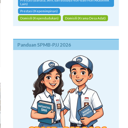
Prestasi (Bahasa, Seni, dan Budaya Non-Bali/Non Akademik
Lain)
Prestasi (Kepemimpinan)
Domisili (Kependudukan)
Domisili (Krama Desa Adat)
Panduan SPMB-PJJ 2026