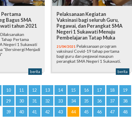
p Pertama
Pelaksanaan Kegiatan
eg Bagus SMA
Vaksinasi bagi seluruh Guru,
awati tahun 2021
Pegawai, dan Perangkat SMA
Negeri 1 Sukawati Menuju
 Dilaksanakan
Pembelajaran Tatap Muka
i Tahap Pertama
A Negeri 1 Sukawati
Pelaksanaan program
21/04/2021
 “Bersinergi Menjadi
vaksinasi Covid-19 tahap pertama
i”
bagi guru dan pegawai maupun
perangkat SMA Negeri 1 Sukawati.
berita
berita
10
11
12
13
14
15
16
17
18
19
29
30
31
32
33
34
35
36
37
38
39
40
41
42
43
44
45
46
47
48