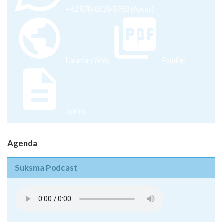
+62 878-8528-5958 (Ayumi)
Halaman Web
Pamflet
Juknis
Agenda
Suksma Podcast