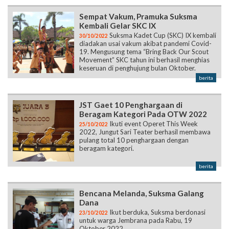
Sempat Vakum, Pramuka Suksma
Kembali Gelar SKC IX
Suksma Kadet Cup (SKC) IX kembali
30/10/2022
diadakan usai vakum akibat pandemi Covid-
19. Mengusung tema “Bring Back Our Scout
Movement” SKC tahun ini berhasil menghias
keseruan di penghujung bulan Oktober.
berita
JST Gaet 10 Penghargaan di
Beragam Kategori Pada OTW 2022
Ikuti event Operet This Week
25/10/2022
2022, Jungut Sari Teater berhasil membawa
pulang total 10 penghargaan dengan
beragam kategori.
berita
Bencana Melanda, Suksma Galang
Dana
Ikut berduka, Suksma berdonasi
23/10/2022
untuk warga Jembrana pada Rabu, 19
Oktober 2022.