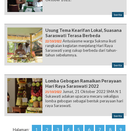
berita
Usung Tema Kearifan Lokal, Suasana
Saraswati Terasa Berbeda
Antusiasme warga Suksma ikuti
22/10/2022
rangkaian kegiatan menjelang Hari Raya
Saraswati yang cukup berbeda dari tahun-
tahun sebelumnya.
berita
Lomba Gebogan Ramaikan Perayaan
Hari Raya Saraswati 2022
Jumat, 21 Oktober 2022 SMA N 1
21/10/2022
Sukawati adakan upacara mecaru sekaligus
lomba gebogan sebagai bentuk perayaan hari
raya Saraswati.
berita
Halaman:
1
2
3
4
5
6
7
8
9