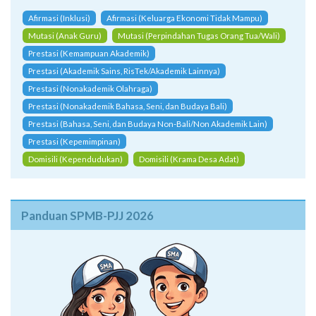
Afirmasi (Inklusi)
Afirmasi (Keluarga Ekonomi Tidak Mampu)
Mutasi (Anak Guru)
Mutasi (Perpindahan Tugas Orang Tua/Wali)
Prestasi (Kemampuan Akademik)
Prestasi (Akademik Sains, RisTek/Akademik Lainnya)
Prestasi (Nonakademik Olahraga)
Prestasi (Nonakademik Bahasa, Seni, dan Budaya Bali)
Prestasi (Bahasa, Seni, dan Budaya Non-Bali/Non Akademik Lain)
Prestasi (Kepemimpinan)
Domisili (Kependudukan)
Domisili (Krama Desa Adat)
Panduan SPMB-PJJ 2026