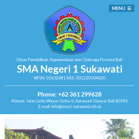
MENU
Dinas Pendidikan, Kepemudaan dan Olahraga
Provinsi Bali
SMA Negeri 1 Sukawati
NPSN: 50102081 NSS: 301220504020
Phone: +62 361 299628
Alamat:
Jalan Lettu Wayan Sutha II, Sukawati
Gianyar Bali 80582
E-mail: info@sma1-sukawati.sch.id