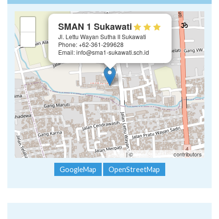
×
+
SMAN 1 Sukawati
Jl. Lettu Wayan Sutha II Sukawati
−
Phone: +62-361-299628
Email: info@sma1-sukawati.sch.id
Leaflet
| ©
OpenStreetMap
contributors
GoogleMap
OpenStreetMap