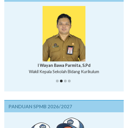
I Wayan Bawa Parmita, S.Pd
I Wayan Gede Aditya Pratita, S.Pd., M.Sn
Wakil Kepala Sekolah Bidang Kurikulum
Ni Wayan Nopi Sutantri, S.Pd.
Putu Suhartana, S.Pd.
PANDUAN SPMB 2026/2027