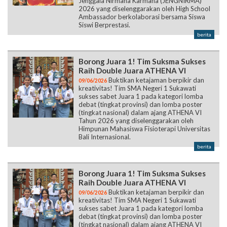
Jenggala Nirmana Karmana (JENGNIRMA)
2026 yang diselenggarakan oleh High School
Ambassador berkolaborasi bersama Siswa
Siswi Berprestasi.
berita
Borong Juara 1! Tim Suksma Sukses
Raih Double Juara ATHENA VI
Buktikan ketajaman berpikir dan
09/06/2026
kreativitas! Tim SMA Negeri 1 Sukawati
sukses sabet Juara 1 pada kategori lomba
debat (tingkat provinsi) dan lomba poster
(tingkat nasional) dalam ajang ATHENA VI
Tahun 2026 yang diselenggarakan oleh
Himpunan Mahasiswa Fisioterapi Universitas
Bali Internasional.
berita
Borong Juara 1! Tim Suksma Sukses
Raih Double Juara ATHENA VI
Buktikan ketajaman berpikir dan
09/06/2026
kreativitas! Tim SMA Negeri 1 Sukawati
sukses sabet Juara 1 pada kategori lomba
debat (tingkat provinsi) dan lomba poster
(tingkat nasional) dalam ajang ATHENA VI