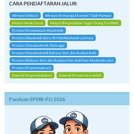
CARA PENDAFTARAN JALUR:
Afirmasi (Inklusi)
Afirmasi (Keluarga Ekonomi Tidak Mampu)
Mutasi (Anak Guru)
Mutasi (Perpindahan Tugas Orang Tua/Wali)
Prestasi (Kemampuan Akademik)
Prestasi (Akademik Sains, RisTek/Akademik Lainnya)
Prestasi (Nonakademik Olahraga)
Prestasi (Nonakademik Bahasa, Seni, dan Budaya Bali)
Prestasi (Bahasa, Seni, dan Budaya Non-Bali/Non Akademik Lain)
Prestasi (Kepemimpinan)
Domisili (Kependudukan)
Domisili (Krama Desa Adat)
Panduan SPMB-PJJ 2026