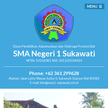
MENU
Dinas Pendidikan, Kepemudaan dan Olahraga
Provinsi Bali
SMA Negeri 1 Sukawati
NPSN: 50102081 NSS: 301220504020
Phone: +62 361 299628
Alamat:
Jalan Lettu Wayan Sutha II, Sukawati
Gianyar Bali 80582
E-mail: info@sma1-sukawati.sch.id