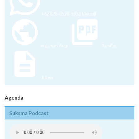
+62 878-8528-5958 (Ayumi)
Halaman Web
Pamflet
Juknis
Agenda
Suksma Podcast