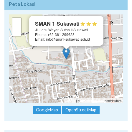
Peta Lokasi
×
+
SMAN 1 Sukawati
Jl. Lettu Wayan Sutha II Sukawati
−
Phone: +62-361-299628
Email: info@sma1-sukawati.sch.id
Leaflet
| ©
OpenStreetMap
contributors
GoogleMap
OpenStreetMap