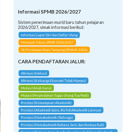
Informasi SPMB 2026/2027
Sistem penerimaan murid baru tahun pelajaran
2026/2027, simak informasi berikut:
Informasi Lapor Diri dan Daftar Ulang
Petunjuk Teknis SPMB 2026/2027
SK Penetapan Daya Tampung (SMA/K 2026)
CARA PENDAFTARAN JALUR:
Afirmasi (Inklusi)
Afirmasi (Keluarga Ekonomi Tidak Mampu)
Mutasi (Anak Guru)
Mutasi (Perpindahan Tugas Orang Tua/Wali)
Prestasi (Kemampuan Akademik)
Prestasi (Akademik Sains, RisTek/Akademik Lainnya)
Prestasi (Nonakademik Olahraga)
Prestasi (Nonakademik Bahasa, Seni, dan Budaya Bali)