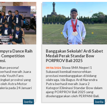
mpyra Dance Raih
Banggakan Sekolah! Ardi Sabet
e Competition
Medali Perak Standar Bow
nsi.
PORPROV Bali 2025
lkan pesona!
Siswa SMA Negeri 1
09/06/2026
erhasil meraih Juara
Sukawati kembali menorehkan
onda Youth Fans
prestasi membanggakan di bidang
ingkat provinsi yang
olahraga. Ida Bagus Ardi Narendra
 oleh Astra Motor
Putra berhasil meraih Juara 2
Galeria pada 24 Januari
Kategori Eliminasi Standar Bow dalam
ajang PORPROV Bali 2025 yang
diselenggarakan oleh PERPANI Bali.
berita
berita