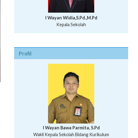
I Wayan Widia,S.Pd.,M.Pd
Kepala Sekolah
Profil
2
t
I Wayan Bawa Parmita, S.Pd
I Wayan Gede Aditya Pratita, S.Pd., M.Sn
Wakil Kepala Sekolah Bidang Kurikulum
Ni Wayan Nopi Sutantri, S.Pd.
Putu Suhartana, S.Pd.