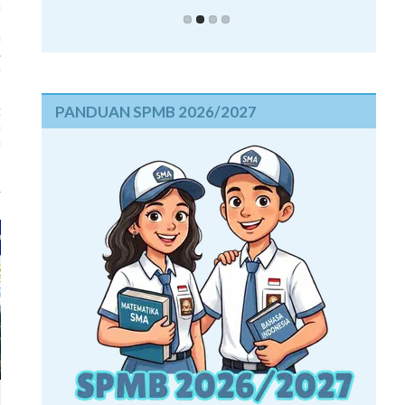
m
,
h
.
n
PANDUAN SPMB 2026/2027
t
a
a