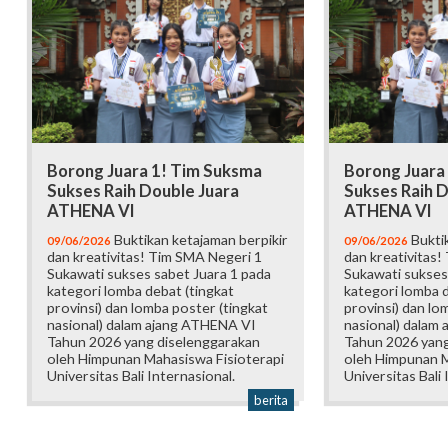
Borong Juara 1! Tim Suksma
Borong Juara
Sukses Raih Double Juara
Sukses Raih D
ATHENA VI
ATHENA VI
Buktikan ketajaman berpikir
Buktik
09/06/2026
09/06/2026
dan kreativitas! Tim SMA Negeri 1
dan kreativitas!
Sukawati sukses sabet Juara 1 pada
Sukawati sukses
kategori lomba debat (tingkat
kategori lomba d
provinsi) dan lomba poster (tingkat
provinsi) dan lo
nasional) dalam ajang ATHENA VI
nasional) dalam
Tahun 2026 yang diselenggarakan
Tahun 2026 yang
oleh Himpunan Mahasiswa Fisioterapi
oleh Himpunan M
Universitas Bali Internasional.
Universitas Bali 
berita