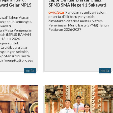
 Ajaran Baru!
Lapor Diri dan Daftar Ulang
wati Gelar MPLS
SPMB SMA Negeri 1 Sukawati
Panduan resmi bagi calon
09/07/2026
peserta didik baru yang telah
wali Tahun Ajaran
dinyatakan diterima melalui Sistem
an penuh semangat,
Penerimaan Murid Baru (SPMB) Tahun
ukawati
Pelajaran 2026/2027
an Masa Pengenalan
olah (MPLS) RAMAH
 13 Juli 2026.
tujuan untuk
a didik baru agar
ingkungan sekolah,
otensi diri, serta
iri mengikuti proses
berita
berita