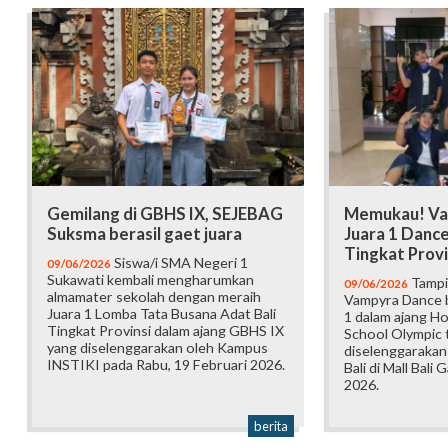
Gemilang di GBHS IX, SEJEBAG
Memukau! Va
Suksma berasil gaet juara
Juara 1 Danc
Tingkat Provi
Siswa/i SMA Negeri 1
09/06/2026
Sukawati kembali mengharumkan
Tampi
09/06/2026
almamater sekolah dengan meraih
Vampyra Dance b
Juara 1 Lomba Tata Busana Adat Bali
1 dalam ajang H
Tingkat Provinsi dalam ajang GBHS IX
School Olympic t
yang diselenggarakan oleh Kampus
diselenggarakan
INSTIKI pada Rabu, 19 Februari 2026.
Bali di Mall Bali 
2026.
berita