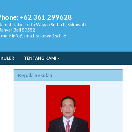
Phone: +62 361 299628
lamat:
Jalan Lettu Wayan Sutha II, Sukawati
ianyar Bali 80582
-mail: info@sma1-sukawati.sch.id
IKULER
TENTANG KAMI
Kepala Sekolah