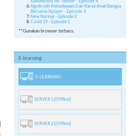
suksmafess on Twitter - Episode 4
Ngobrolin Kebudayaan Dan Karya Anak Bangsa
Bersama Kpoper - Episode 3
New Normal - Episode 2
Covid 19 - Episode 1
**Gunakan browser terbaru.
E-learning
E-LEARNING
SERVER 1 [Offline]
SERVER 2 [Offline]