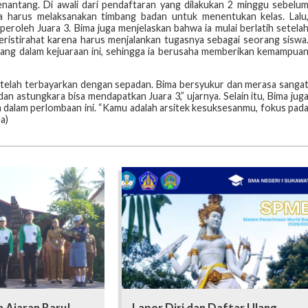
nantang. Di awali dari pendaftaran yang dilakukan 2 minggu sebelu
 harus melaksanakan timbang badan untuk menentukan kelas. Lalu
peroleh Juara 3. Bima juga menjelaskan bahwa ia mulai berlatih setela
istirahat karena harus menjalankan tugasnya sebagai seorang siswa
ang dalam kejuaraan ini, sehingga ia berusaha memberikan kemampua
a telah terbayarkan dengan sepadan. Bima bersyukur dan merasa sanga
an astungkara bisa mendapatkan Juara 3,” ujarnya. Selain itu, Bima jug
 dalam perlombaan ini. “Kamu adalah arsitek kesuksesanmu, fokus pad
a)