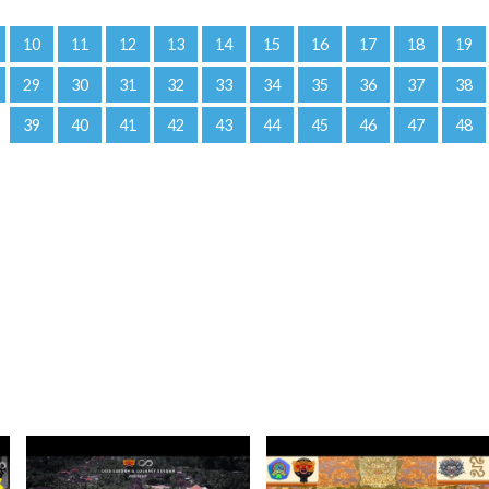
10
11
12
13
14
15
16
17
18
19
29
30
31
32
33
34
35
36
37
38
39
40
41
42
43
44
45
46
47
48