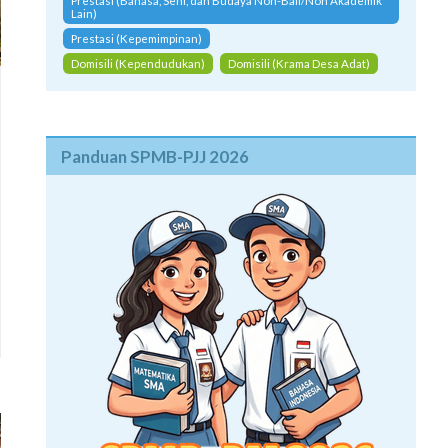
Prestasi (Bahasa, Seni, dan Budaya Non-Bali/Non Akademik
Lain)
Prestasi (Kepemimpinan)
Domisili (Kependudukan)
Domisili (Krama Desa Adat)
Panduan SPMB-PJJ 2026