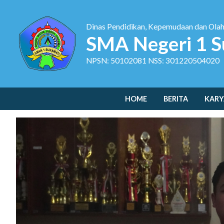
Dinas Pendidikan, Kepemudaan dan Ola
SMA Negeri 1 S
NPSN: 50102081 NSS: 301220504020
HOME
BERITA
KARY