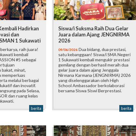
embali Hadirkan
Siswa/i Suksma Raih Dua Gelar
vasi dan
Juara dalam Ajang JENGNIRMA
i SMAN 1 Sukawati
2026
erkarya, raih juara!
Dua bidang, dua prestasi,
09/06/2026
kawati kembali
satu kebanggaan! Siswa/i SMA Negeri
ASSION #5 sebagai
1 Sukawati kembali mengukir prestasi
ertujuan
gemilang dengan berhasil meraih dua
bakat, minat,
gelar juara dalam ajang Jenggala
ta memperluas
Nirmana Karmana (JENGNIRMA) 2026
rta melalui berbagai
yang diselenggarakan oleh High
katif dan inovatif.
School Ambassador berkolaborasi
langsung pada Selasa,
bersama Siswa Siswi Berprestasi.
 GOR dan ruang kelas
kawati.
berita
berita