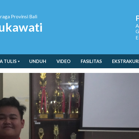
hraga
Provinsi Bali
ukawati
A
G
E
A TULIS
UNDUH
VIDEO
FASILITAS
EKSTRAKUR