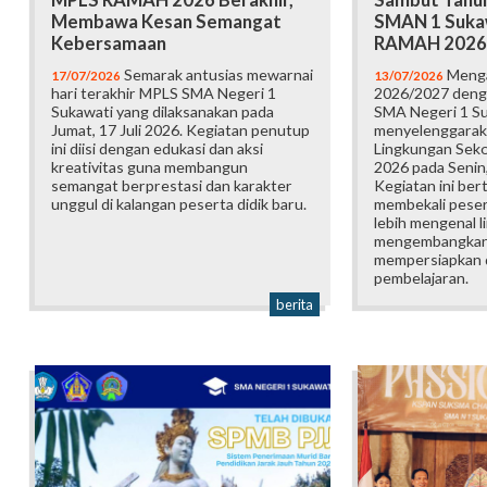
MPLS RAMAH 2026 Berakhir,
Sambut Tahun
Membawa Kesan Semangat
SMAN 1 Suka
Kebersamaan
RAMAH 2026
Semarak antusias mewarnai
Menga
17/07/2026
13/07/2026
hari terakhir MPLS SMA Negeri 1
2026/2027 deng
Sukawati yang dilaksanakan pada
SMA Negeri 1 S
Jumat, 17 Juli 2026. Kegiatan penutup
menyelenggarak
ini diisi dengan edukasi dan aksi
Lingkungan Sek
kreativitas guna membangun
2026 pada Senin,
semangat berprestasi dan karakter
Kegiatan ini ber
unggul di kalangan peserta didik baru.
membekali pesert
lebih mengenal l
mengembangkan p
mempersiapkan d
pembelajaran.
berita