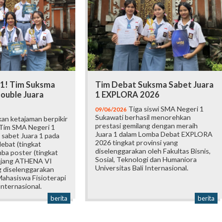
 1! Tim Suksma
Tim Debat Suksma Sabet Juara
ouble Juara
1 EXPLORA 2026
Tiga siswi SMA Negeri 1
09/06/2026
Sukawati berhasil menorehkan
an ketajaman berpikir
prestasi gemilang dengan meraih
 Tim SMA Negeri 1
Juara 1 dalam Lomba Debat EXPLORA
 sabet Juara 1 pada
2026 tingkat provinsi yang
ebat (tingkat
diselenggarakan oleh Fakultas Bisnis,
mba poster (tingkat
Sosial, Teknologi dan Humaniora
 ajang ATHENA VI
Universitas Bali Internasional.
 diselenggarakan
ahasiswa Fisioterapi
Internasional.
berita
berita