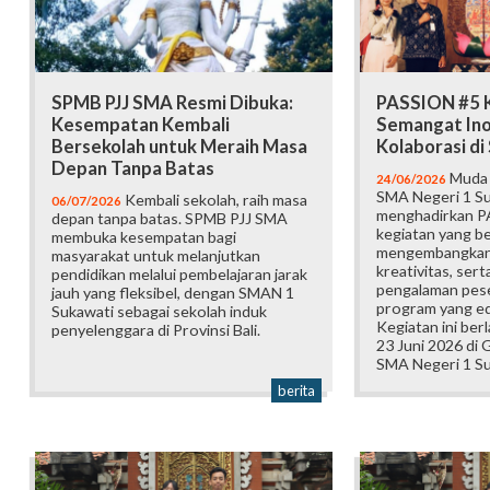
SPMB PJJ SMA Resmi Dibuka:
PASSION #5 K
Kesempatan Kembali
Semangat Ino
Bersekolah untuk Meraih Masa
Kolaborasi d
Depan Tanpa Batas
Muda b
24/06/2026
SMA Negeri 1 Su
Kembali sekolah, raih masa
06/07/2026
menghadirkan P
depan tanpa batas. SPMB PJJ SMA
kegiatan yang b
membuka kesempatan bagi
mengembangkan 
masyarakat untuk melanjutkan
kreativitas, ser
pendidikan melalui pembelajaran jarak
pengalaman pese
jauh yang fleksibel, dengan SMAN 1
program yang edu
Sukawati sebagai sekolah induk
Kegiatan ini ber
penyelenggara di Provinsi Bali.
23 Juni 2026 di
SMA Negeri 1 Su
berita