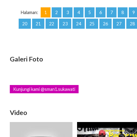
Halaman:
1
2
3
4
5
6
7
8
9
20
21
22
23
24
25
26
27
28
Galeri Foto
Kunjungi kami @sman1.sukawati
Video