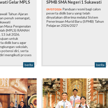
wati Gelar MPLS
SPMB SMA Negeri 1 Sukawati
Panduan resmi bagi calon
09/07/2026
peserta didik baru yang telah
wali Tahun Ajaran
dinyatakan diterima melalui Sistem
an penuh semangat,
Penerimaan Murid Baru (SPMB) Tahun
ukawati
Pelajaran 2026/2027
an Masa Pengenalan
olah (MPLS) RAMAH
 13 Juli 2026.
tujuan untuk
a didik baru agar
ingkungan sekolah,
otensi diri, serta
iri mengikuti proses
berita
berita