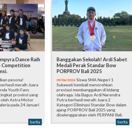
mpyra Dance Raih
Banggakan Sekolah! Ardi Sabet
e Competition
Medali Perak Standar Bow
nsi.
PORPROV Bali 2025
lkan pesona!
Siswa SMA Negeri 1
09/06/2026
erhasil meraih Juara
Sukawati kembali menorehkan
onda Youth Fans
prestasi membanggakan di bidang
ingkat provinsi yang
olahraga. Ida Bagus Ardi Narendra
 oleh Astra Motor
Putra berhasil meraih Juara 2
Galeria pada 24 Januari
Kategori Eliminasi Standar Bow dalam
ajang PORPROV Bali 2025 yang
diselenggarakan oleh PERPANI Bali.
berita
berita