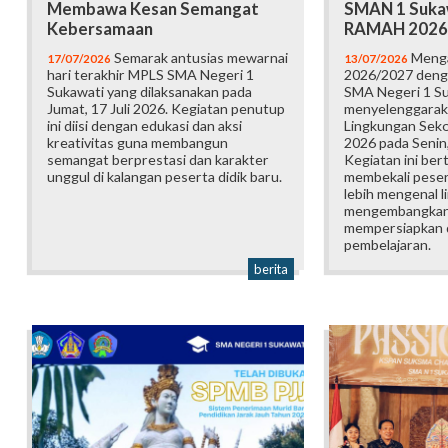
Membawa Kesan Semangat
SMAN 1 Suka
Kebersamaan
RAMAH 2026
Semarak antusias mewarnai
Menga
17/07/2026
13/07/2026
hari terakhir MPLS SMA Negeri 1
2026/2027 deng
Sukawati yang dilaksanakan pada
SMA Negeri 1 S
Jumat, 17 Juli 2026. Kegiatan penutup
menyelenggarak
ini diisi dengan edukasi dan aksi
Lingkungan Sek
kreativitas guna membangun
2026 pada Senin,
semangat berprestasi dan karakter
Kegiatan ini ber
unggul di kalangan peserta didik baru.
membekali pesert
lebih mengenal l
mengembangkan p
mempersiapkan d
pembelajaran.
berita