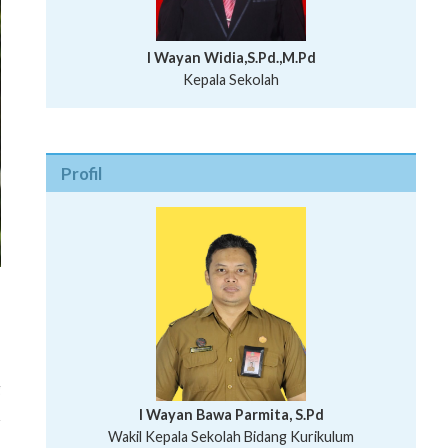
I Wayan Widia,S.Pd.,M.Pd
Kepala Sekolah
Profil
g
,
I Wayan Bawa Parmita, S.Pd
r
I Wayan Gede Aditya Pratita, S.Pd., M.Sn
Wakil Kepala Sekolah Bidang Kurikulum
Ni Wayan Nopi Sutantri, S.Pd.
Putu Suhartana, S.Pd.