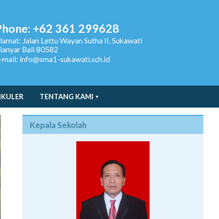
Phone: +62 361 299628
lamat:
Jalan Lettu Wayan Sutha II, Sukawati
ianyar Bali 80582
-mail: info@sma1-sukawati.sch.id
IKULER
TENTANG KAMI
Kepala Sekolah