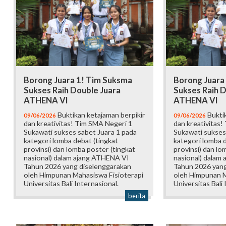
Borong Juara 1! Tim Suksma
Borong Juara
Sukses Raih Double Juara
Sukses Raih D
ATHENA VI
ATHENA VI
Buktikan ketajaman berpikir
Buktik
09/06/2026
09/06/2026
dan kreativitas! Tim SMA Negeri 1
dan kreativitas!
Sukawati sukses sabet Juara 1 pada
Sukawati sukses
kategori lomba debat (tingkat
kategori lomba d
provinsi) dan lomba poster (tingkat
provinsi) dan lo
nasional) dalam ajang ATHENA VI
nasional) dalam
Tahun 2026 yang diselenggarakan
Tahun 2026 yang
oleh Himpunan Mahasiswa Fisioterapi
oleh Himpunan M
Universitas Bali Internasional.
Universitas Bali 
berita