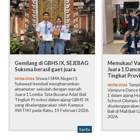
Gemilang di GBHS IX, SEJEBAG
Memukau! Va
Suksma berasil gaet juara
Juara 1 Danc
Tingkat Provi
Siswa/i SMA Negeri 1
09/06/2026
Sukawati kembali mengharumkan
Tampi
09/06/2026
almamater sekolah dengan meraih
Vampyra Dance b
Juara 1 Lomba Tata Busana Adat Bali
1 dalam ajang H
Tingkat Provinsi dalam ajang GBHS IX
School Olympic t
yang diselenggarakan oleh Kampus
diselenggarakan
INSTIKI pada Rabu, 19 Februari 2026.
Bali di Mall Bali 
2026.
berita