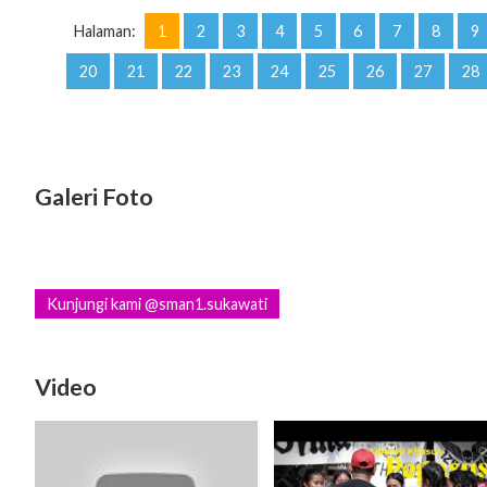
Halaman:
1
2
3
4
5
6
7
8
9
20
21
22
23
24
25
26
27
28
Galeri Foto
Kunjungi kami @sman1.sukawati
Video