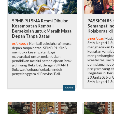
SPMB PJJ SMA Resmi Dibuka:
PASSION #5 K
Kesempatan Kembali
Semangat Ino
Bersekolah untuk Meraih Masa
Kolaborasi d
Depan Tanpa Batas
Muda b
24/06/2026
SMA Negeri 1 Su
Kembali sekolah, raih masa
06/07/2026
menghadirkan P
depan tanpa batas. SPMB PJJ SMA
kegiatan yang b
membuka kesempatan bagi
mengembangkan 
masyarakat untuk melanjutkan
kreativitas, ser
pendidikan melalui pembelajaran jarak
pengalaman pese
jauh yang fleksibel, dengan SMAN 1
program yang edu
Sukawati sebagai sekolah induk
Kegiatan ini ber
penyelenggara di Provinsi Bali.
23 Juni 2026 di
SMA Negeri 1 Su
berita