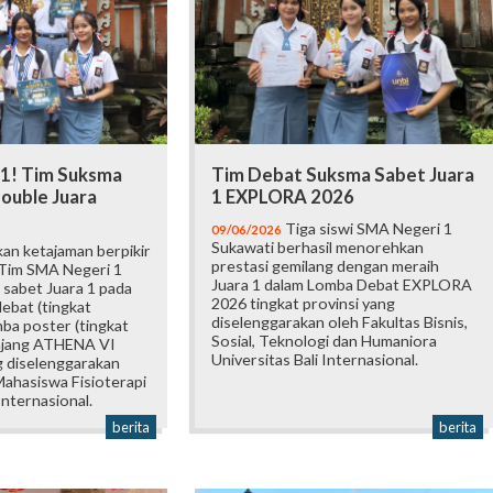
 1! Tim Suksma
Tim Debat Suksma Sabet Juara
ouble Juara
1 EXPLORA 2026
Tiga siswi SMA Negeri 1
09/06/2026
Sukawati berhasil menorehkan
an ketajaman berpikir
prestasi gemilang dengan meraih
 Tim SMA Negeri 1
Juara 1 dalam Lomba Debat EXPLORA
 sabet Juara 1 pada
2026 tingkat provinsi yang
ebat (tingkat
diselenggarakan oleh Fakultas Bisnis,
mba poster (tingkat
Sosial, Teknologi dan Humaniora
 ajang ATHENA VI
Universitas Bali Internasional.
 diselenggarakan
ahasiswa Fisioterapi
Internasional.
berita
berita