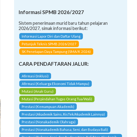
Informasi SPMB 2026/2027
Sistem penerimaan murid baru tahun pelajaran
2026/2027, simak informasi berikut:
Informasi Lapor Diri dan Daftar Ulang
Petunjuk Teknis SPMB 2026/2027
SK Penetapan Daya Tampung (SMA/K 2026)
CARA PENDAFTARAN JALUR:
Afirmasi (Inklusi)
Afirmasi (Keluarga Ekonomi Tidak Mampu)
Mutasi (Anak Guru)
Mutasi (Perpindahan Tugas Orang Tua/Wali)
Prestasi (Kemampuan Akademik)
Prestasi (Akademik Sains, RisTek/Akademik Lainnya)
Prestasi (Nonakademik Olahraga)
Prestasi (Nonakademik Bahasa, Seni, dan Budaya Bali)