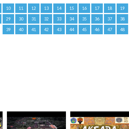
10
11
12
13
14
15
16
17
18
19
29
30
31
32
33
34
35
36
37
38
39
40
41
42
43
44
45
46
47
48