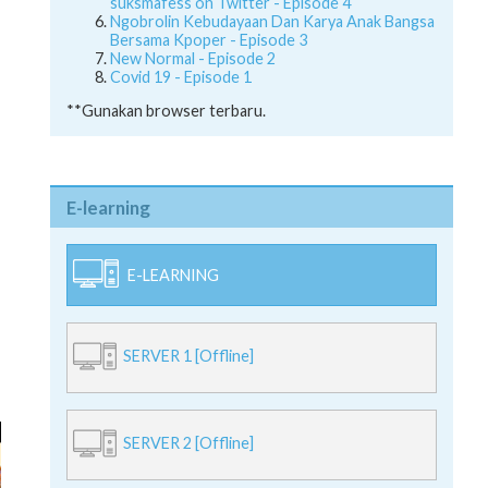
suksmafess on Twitter - Episode 4
Ngobrolin Kebudayaan Dan Karya Anak Bangsa
Bersama Kpoper - Episode 3
New Normal - Episode 2
Covid 19 - Episode 1
**Gunakan browser terbaru.
E-learning
E-LEARNING
SERVER 1 [Offline]
SERVER 2 [Offline]