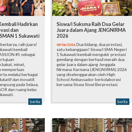
embali Hadirkan
Siswa/i Suksma Raih Dua Gelar
vasi dan
Juara dalam Ajang JENGNIRMA
i SMAN 1 Sukawati
2026
erkarya, raih juara!
Dua bidang, dua prestasi,
09/06/2026
kawati kembali
satu kebanggaan! Siswa/i SMA Negeri
ASSION #5 sebagai
1 Sukawati kembali mengukir prestasi
ertujuan
gemilang dengan berhasil meraih dua
bakat, minat,
gelar juara dalam ajang Jenggala
ta memperluas
Nirmana Karmana (JENGNIRMA) 2026
rta melalui berbagai
yang diselenggarakan oleh High
katif dan inovatif.
School Ambassador berkolaborasi
langsung pada Selasa,
bersama Siswa Siswi Berprestasi.
 GOR dan ruang kelas
kawati.
berita
berita