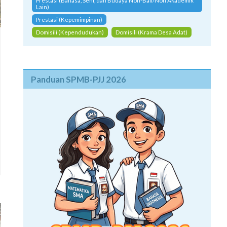
Prestasi (Bahasa, Seni, dan Budaya Non-Bali/Non Akademik
Lain)
Prestasi (Kepemimpinan)
Domisili (Kependudukan)
Domisili (Krama Desa Adat)
Panduan SPMB-PJJ 2026