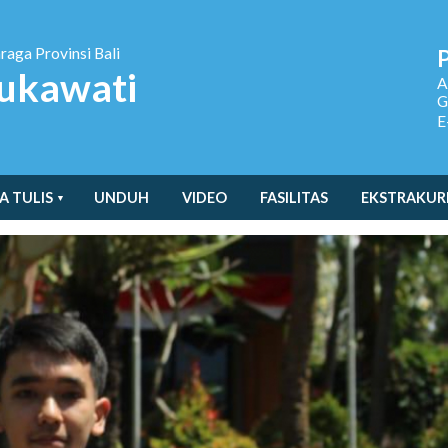
hraga
Provinsi Bali
ukawati
A
G
E
A TULIS
UNDUH
VIDEO
FASILITAS
EKSTRAKUR