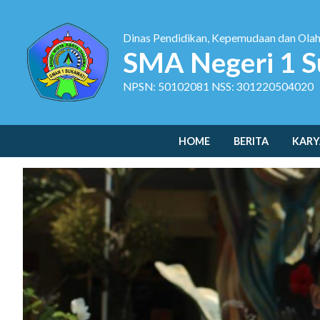
Dinas Pendidikan, Kepemudaan dan Ola
SMA Negeri 1 S
NPSN: 50102081 NSS: 301220504020
HOME
BERITA
KARY