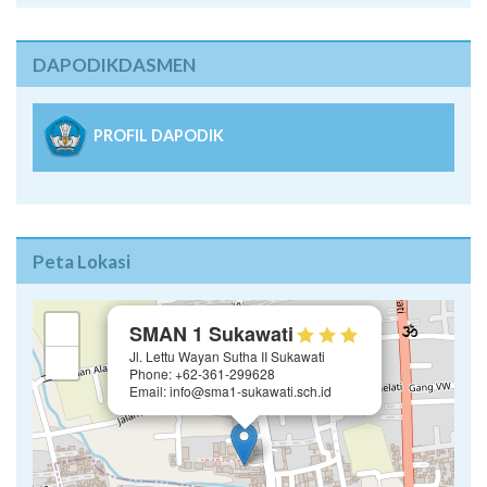
DAPODIKDASMEN
PROFIL DAPODIK
Peta Lokasi
×
+
SMAN 1 Sukawati
Jl. Lettu Wayan Sutha II Sukawati
−
Phone: +62-361-299628
Email: info@sma1-sukawati.sch.id