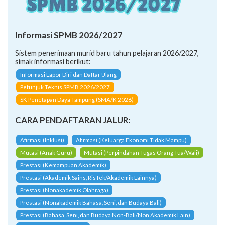
Informasi SPMB 2026/2027
Sistem penerimaan murid baru tahun pelajaran 2026/2027,
simak informasi berikut:
Informasi Lapor Diri dan Daftar Ulang
Petunjuk Teknis SPMB 2026/2027
SK Penetapan Daya Tampung (SMA/K 2026)
CARA PENDAFTARAN JALUR:
Afirmasi (Inklusi)
Afirmasi (Keluarga Ekonomi Tidak Mampu)
Mutasi (Anak Guru)
Mutasi (Perpindahan Tugas Orang Tua/Wali)
Prestasi (Kemampuan Akademik)
Prestasi (Akademik Sains, RisTek/Akademik Lainnya)
Prestasi (Nonakademik Olahraga)
Prestasi (Nonakademik Bahasa, Seni, dan Budaya Bali)
Prestasi (Bahasa, Seni, dan Budaya Non-Bali/Non Akademik Lain)