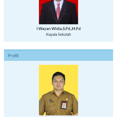
I Wayan Widia,S.Pd.,M.Pd
Kepala Sekolah
Profil