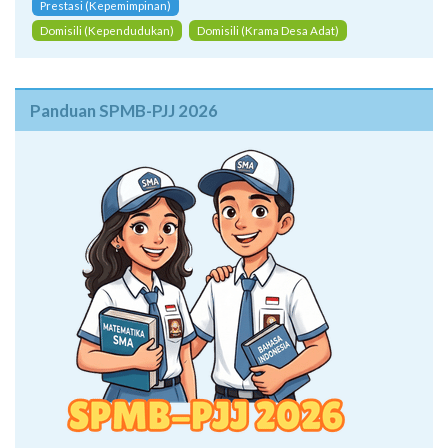
Prestasi (Kepemimpinan)
Domisili (Kependudukan)
Domisili (Krama Desa Adat)
Panduan SPMB-PJJ 2026