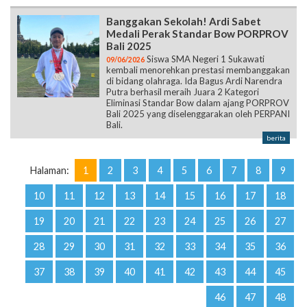
Banggakan Sekolah! Ardi Sabet
Medali Perak Standar Bow PORPROV
Bali 2025
Siswa SMA Negeri 1 Sukawati
09/06/2026
kembali menorehkan prestasi membanggakan
di bidang olahraga. Ida Bagus Ardi Narendra
Putra berhasil meraih Juara 2 Kategori
Eliminasi Standar Bow dalam ajang PORPROV
Bali 2025 yang diselenggarakan oleh PERPANI
Bali.
berita
Halaman:
1
2
3
4
5
6
7
8
9
10
11
12
13
14
15
16
17
18
19
20
21
22
23
24
25
26
27
28
29
30
31
32
33
34
35
36
37
38
39
40
41
42
43
44
45
46
47
48