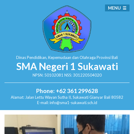
MENU
Dinas Pendidikan, Kepemudaan dan Olahraga
Provinsi Bali
SMA Negeri 1 Sukawati
NPSN: 50102081 NSS: 301220504020
Phone: +62 361 299628
Alamat:
Jalan Lettu Wayan Sutha II, Sukawati
Gianyar Bali 80582
E-mail: info@sma1-sukawati.sch.id