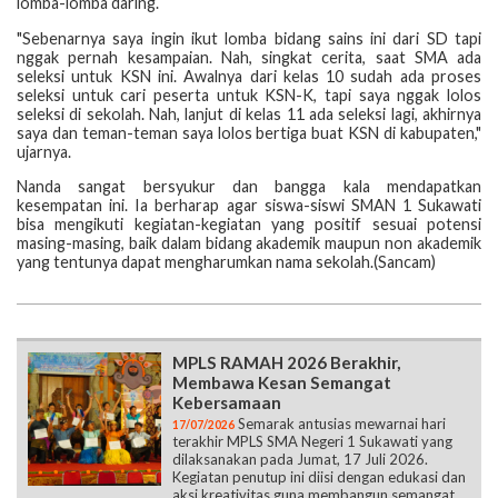
lomba-lomba daring.
"Sebenarnya saya ingin ikut lomba bidang sains ini dari SD tapi
nggak pernah kesampaian. Nah, singkat cerita, saat SMA ada
seleksi untuk KSN ini. Awalnya dari kelas 10 sudah ada proses
seleksi untuk cari peserta untuk KSN-K, tapi saya nggak lolos
seleksi di sekolah. Nah, lanjut di kelas 11 ada seleksi lagi, akhirnya
saya dan teman-teman saya lolos bertiga buat KSN di kabupaten,"
ujarnya.
Nanda sangat bersyukur dan bangga kala mendapatkan
kesempatan ini. Ia berharap agar siswa-siswi SMAN 1 Sukawati
bisa mengikuti kegiatan-kegiatan yang positif sesuai potensi
masing-masing, baik dalam bidang akademik maupun non akademik
yang tentunya dapat mengharumkan nama sekolah.(Sancam)
MPLS RAMAH 2026 Berakhir,
Membawa Kesan Semangat
Kebersamaan
Semarak antusias mewarnai hari
17/07/2026
terakhir MPLS SMA Negeri 1 Sukawati yang
dilaksanakan pada Jumat, 17 Juli 2026.
Kegiatan penutup ini diisi dengan edukasi dan
aksi kreativitas guna membangun semangat