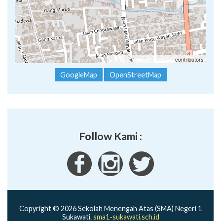
Leaflet
| ©
OpenStreetMap
contributors
GoogleMap
OpenStreetMap
Follow Kami :
Copyright © 2026 Sekolah Menengah Atas (SMA) Negeri 1
Sukawati.
sma1-sukawati.sch.id