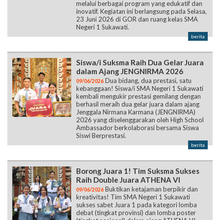
melalui berbagai program yang edukatif dan
inovatif. Kegiatan ini berlangsung pada Selasa,
23 Juni 2026 di GOR dan ruang kelas SMA
Negeri 1 Sukawati.
berita
Siswa/i Suksma Raih Dua Gelar Juara
dalam Ajang JENGNIRMA 2026
Dua bidang, dua prestasi, satu
09/06/2026
kebanggaan! Siswa/i SMA Negeri 1 Sukawati
kembali mengukir prestasi gemilang dengan
berhasil meraih dua gelar juara dalam ajang
Jenggala Nirmana Karmana (JENGNIRMA)
2026 yang diselenggarakan oleh High School
Ambassador berkolaborasi bersama Siswa
Siswi Berprestasi.
berita
Borong Juara 1! Tim Suksma Sukses
Raih Double Juara ATHENA VI
Buktikan ketajaman berpikir dan
09/06/2026
kreativitas! Tim SMA Negeri 1 Sukawati
sukses sabet Juara 1 pada kategori lomba
debat (tingkat provinsi) dan lomba poster