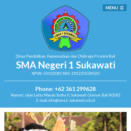
MENU
Dinas Pendidikan, Kepemudaan dan Olahraga
Provinsi Bali
SMA Negeri 1 Sukawati
NPSN: 50102081 NSS: 301220504020
Phone: +62 361 299628
Alamat:
Jalan Lettu Wayan Sutha II, Sukawati
Gianyar Bali 80582
E-mail: info@sma1-sukawati.sch.id