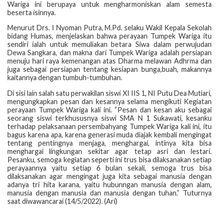
Wariga ini berupaya untuk mengharmoniskan alam semesta
beserta isinnya.
Menurut Drs. I Nyoman Putra, M.Pd. selaku Wakil Kepala Sekolah
bidang Humas, menjelaskan bahwa perayaan Tumpek Wariga itu
sendiri ialah untuk memuliakan betara Siwa dalam perwujudan
Dewa Sangkara, dan makna dari Tumpek Wariga adalah persiapan
menuju hari raya kemenangan atas Dharma melawan Adhrma dan
juga sebagai persiapan tentang kesiapan bunga,buah, makannya
kaitannya dengan tumbuh-tumbuhan.
Di sisi lain salah satu perwakilan siswi XI IIS 1, NI Putu Dea Mutiari,
mengungkapkan pesan dan kesannya selama mengikuti Kegiatan
perayaan Tumpek Wariga kali ini. “Pesan dan kesan aku sebagai
seorang siswi terkhususnya siswi SMA N 1 Sukawati, kesanku
terhadap pelaksanaan persembahyang Tumpek Wariga kali ini, itu
bagus karena apa, karena generasi muda diajak kembali mengingat
tentang pentingnya menjaga, menghargai, intinya kita bisa
menghargai lingkungan sekitar agar tetap asri dan lestari.
Pesanku, semoga kegiatan seperti ini trus bisa dilaksanakan setiap
perayaannya yaitu setiap 6 bulan sekali, semoga trus bisa
dilaksanakan agar mengingat juga kita sebagai manusia dengan
adanya tri hita karana, yaitu hubunngan manusia dengan alam,
manusia dengan manusia dan manusia dengan tuhan.” Tuturnya
saat diwawancarai (14/5/2022). (Ari)