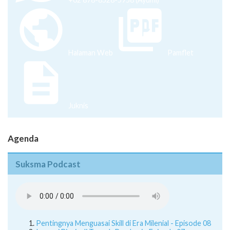
Halaman Web
Pamflet
Juknis
Agenda
Suksma Podcast
Pentingnya Menguasai Skill di Era Milenial - Episode 08