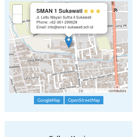
×
+
SMAN 1 Sukawati
Jl. Lettu Wayan Sutha II Sukawati
−
Phone: +62-361-299628
Email: info@sma1-sukawati.sch.id
Leaflet
| ©
OpenStreetMap
contributors
GoogleMap
OpenStreetMap