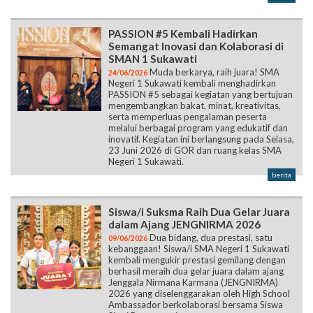
PASSION #5 Kembali Hadirkan
Semangat Inovasi dan Kolaborasi di
SMAN 1 Sukawati
Muda berkarya, raih juara! SMA
24/06/2026
Negeri 1 Sukawati kembali menghadirkan
PASSION #5 sebagai kegiatan yang bertujuan
mengembangkan bakat, minat, kreativitas,
serta memperluas pengalaman peserta
melalui berbagai program yang edukatif dan
inovatif. Kegiatan ini berlangsung pada Selasa,
23 Juni 2026 di GOR dan ruang kelas SMA
Negeri 1 Sukawati.
berita
Siswa/i Suksma Raih Dua Gelar Juara
dalam Ajang JENGNIRMA 2026
Dua bidang, dua prestasi, satu
09/06/2026
kebanggaan! Siswa/i SMA Negeri 1 Sukawati
kembali mengukir prestasi gemilang dengan
berhasil meraih dua gelar juara dalam ajang
Jenggala Nirmana Karmana (JENGNIRMA)
2026 yang diselenggarakan oleh High School
Ambassador berkolaborasi bersama Siswa