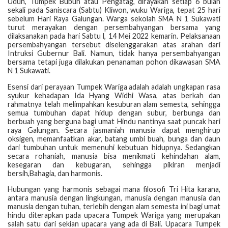
Uduh, Tumpek Bubuh atau Pengatag, dirayakan setiap 6 bulan
sekali pada Saniscara (Sabtu) Kliwon, wuku Wariga, tepat 25 hari
sebelum Hari Raya Galungan. Warga sekolah SMA N 1 Sukawati
turut merayakan dengan persembahyangan bersama yang
dilaksanakan pada hari Sabtu l, 14 Mei 2022 kemarin. Pelaksanaan
persembahyangan tersebut diselenggarakan atas arahan dari
Intruksi Gubernur Bali. Namun, tidak hanya persembahyangan
bersama tetapi juga dilakukan penanaman pohon dikawasan SMA
N 1 Sukawati.
Esensi dari perayaan Tumpek Wariga adalah adalah ungkapan rasa
syukur kehadapan Ida Hyang Widhi Wasa, atas berkah dan
rahmatnya telah melimpahkan kesuburan alam semesta, sehingga
semua tumbuhan dapat hidup dengan subur, berbunga dan
berbuah yang berguna bagi umat Hindu nantinya saat puncak hari
raya Galungan. Secara jasmaniah manusia dapat menghirup
oksigen, memanfaatkan akar, batang umbi buah, bunga dan daun
dari tumbuhan untuk memenuhi kebutuan hidupnya. Sedangkan
secara rohaniah, manusia bisa menikmati kehindahan alam,
kesegaran dan kebugaran, sehingga pikiran menjadi
bersih,Bahagia, dan harmonis.
Hubungan yang harmonis sebagai mana filosofi Tri Hita karana,
antara manusia dengan lingkungan, manusia dengan manusia dan
manusia dengan tuhan, terlebih dengan alam semesta ini bagi umat
hindu diterapkan pada upacara Tumpek Wariga yang merupakan
salah satu dari sekian upacara yang ada di Bali. Upacara Tumpek