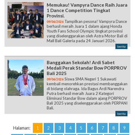
Memukau! Vampyra Dance Raih Juara
1 Dance Competition Tingkat
Provinsi.
Tampilkan pesona! Vampyra Dance
09/06/2026
berhasil meraih Juara 1 dalam ajang Honda
Youth Fans School Olympic tingkat provinsi
yang diselenggarakan oleh Astra Motor Bali di
Mall Bali Galeria pada 24 Januari 2026.
berita
Banggakan Sekolah! Ardi Sabet
Medali Perak Standar Bow PORPROV
Bali 2025
Siswa SMA Negeri 1 Sukawati
09/06/2026
kembali menorehkan prestasi membanggakan
di bidang olahraga. Ida Bagus Ardi Narendra
Putra berhasil meraih Juara 2 Kategori
Eliminasi Standar Bow dalam ajang PORPROV
Bali 2025 yang diselenggarakan oleh PERPANI
Bali.
berita
Halaman:
1
2
3
4
5
6
7
8
9