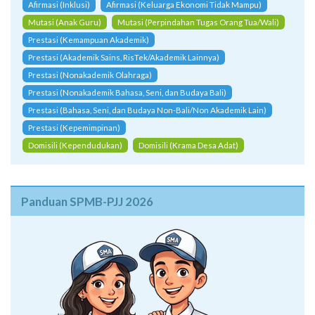
Afirmasi (Inklusi)
Afirmasi (Keluarga Ekonomi Tidak Mampu)
Mutasi (Anak Guru)
Mutasi (Perpindahan Tugas Orang Tua/Wali)
Prestasi (Kemampuan Akademik)
Prestasi (Akademik Sains, RisTek/Akademik Lainnya)
Prestasi (Nonakademik Olahraga)
Prestasi (Nonakademik Bahasa, Seni, dan Budaya Bali)
Prestasi (Bahasa, Seni, dan Budaya Non-Bali/Non Akademik Lain)
Prestasi (Kepemimpinan)
Domisili (Kependudukan)
Domisili (Krama Desa Adat)
Panduan SPMB-PJJ 2026