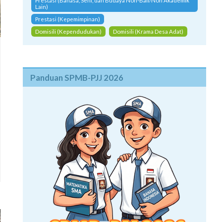
Prestasi (Bahasa, Seni, dan Budaya Non-Bali/Non Akademik
Lain)
Prestasi (Kepemimpinan)
Domisili (Kependudukan)
Domisili (Krama Desa Adat)
Panduan SPMB-PJJ 2026