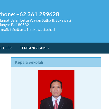
Phone: +62 361 299628
lamat:
Jalan Lettu Wayan Sutha II, Sukawati
ianyar Bali 80582
-mail: info@sma1-sukawati.sch.id
IKULER
TENTANG KAMI
Kepala Sekolah