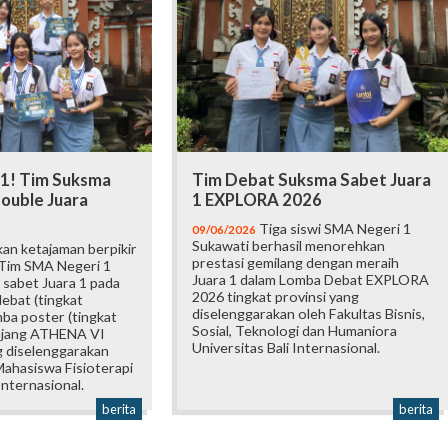
 1! Tim Suksma
Tim Debat Suksma Sabet Juara
ouble Juara
1 EXPLORA 2026
Tiga siswi SMA Negeri 1
09/06/2026
Sukawati berhasil menorehkan
an ketajaman berpikir
prestasi gemilang dengan meraih
 Tim SMA Negeri 1
Juara 1 dalam Lomba Debat EXPLORA
 sabet Juara 1 pada
2026 tingkat provinsi yang
ebat (tingkat
diselenggarakan oleh Fakultas Bisnis,
mba poster (tingkat
Sosial, Teknologi dan Humaniora
 ajang ATHENA VI
Universitas Bali Internasional.
 diselenggarakan
ahasiswa Fisioterapi
Internasional.
berita
berita