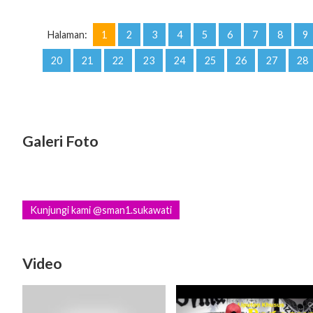
Halaman:
1
2
3
4
5
6
7
8
9
20
21
22
23
24
25
26
27
28
Galeri Foto
Kunjungi kami @sman1.sukawati
Video