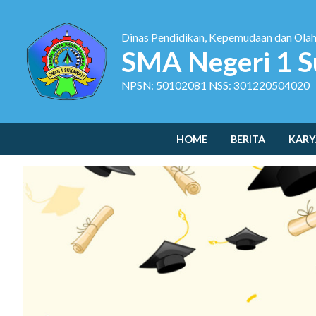
Dinas Pendidikan, Kepemudaan dan Ola
SMA Negeri 1 S
NPSN: 50102081 NSS: 301220504020
HOME
BERITA
KARY