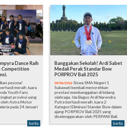
mpyra Dance Raih
Banggakan Sekolah! Ardi Sabet
e Competition
Medali Perak Standar Bow
nsi.
PORPROV Bali 2025
lkan pesona!
Siswa SMA Negeri 1
09/06/2026
erhasil meraih Juara
Sukawati kembali menorehkan
onda Youth Fans
prestasi membanggakan di bidang
ingkat provinsi yang
olahraga. Ida Bagus Ardi Narendra
 oleh Astra Motor
Putra berhasil meraih Juara 2
Galeria pada 24 Januari
Kategori Eliminasi Standar Bow dalam
ajang PORPROV Bali 2025 yang
diselenggarakan oleh PERPANI Bali.
berita
berita