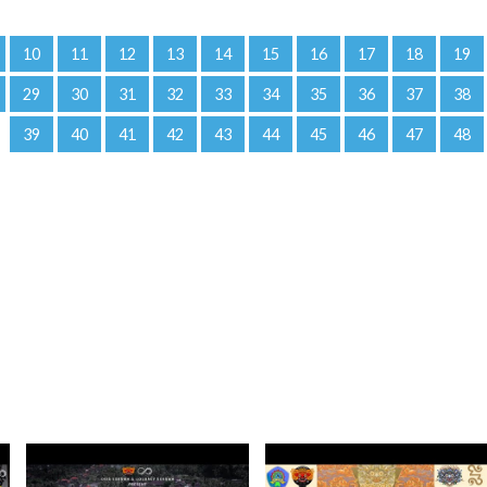
10
11
12
13
14
15
16
17
18
19
29
30
31
32
33
34
35
36
37
38
39
40
41
42
43
44
45
46
47
48