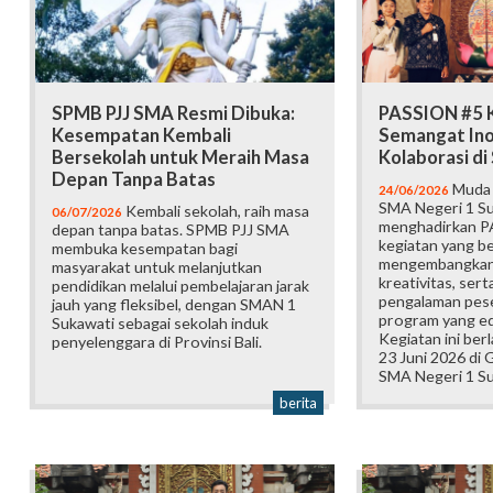
SPMB PJJ SMA Resmi Dibuka:
PASSION #5 K
Kesempatan Kembali
Semangat Ino
Bersekolah untuk Meraih Masa
Kolaborasi d
Depan Tanpa Batas
Muda b
24/06/2026
SMA Negeri 1 Su
Kembali sekolah, raih masa
06/07/2026
menghadirkan P
depan tanpa batas. SPMB PJJ SMA
kegiatan yang b
membuka kesempatan bagi
mengembangkan 
masyarakat untuk melanjutkan
kreativitas, ser
pendidikan melalui pembelajaran jarak
pengalaman pese
jauh yang fleksibel, dengan SMAN 1
program yang edu
Sukawati sebagai sekolah induk
Kegiatan ini ber
penyelenggara di Provinsi Bali.
23 Juni 2026 di
SMA Negeri 1 Su
berita