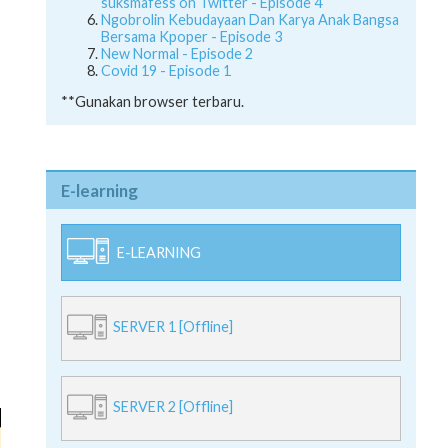
suksmafess on Twitter - Episode 4
Ngobrolin Kebudayaan Dan Karya Anak Bangsa
Bersama Kpoper - Episode 3
New Normal - Episode 2
Covid 19 - Episode 1
**Gunakan browser terbaru.
E-learning
E-LEARNING
SERVER 1 [Offline]
SERVER 2 [Offline]