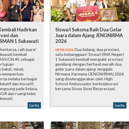
embali Hadirkan
Siswa/i Suksma Raih Dua Gelar
vasi dan
Juara dalam Ajang JENGNIRMA
i SMAN 1 Sukawati
2026
erkarya, raih juara!
Dua bidang, dua prestasi,
09/06/2026
kawati kembali
satu kebanggaan! Siswa/i SMA Negeri
ASSION #5 sebagai
1 Sukawati kembali mengukir prestasi
ertujuan
gemilang dengan berhasil meraih dua
bakat, minat,
gelar juara dalam ajang Jenggala
ta memperluas
Nirmana Karmana (JENGNIRMA) 2026
rta melalui berbagai
yang diselenggarakan oleh High
katif dan inovatif.
School Ambassador berkolaborasi
langsung pada Selasa,
bersama Siswa Siswi Berprestasi.
 GOR dan ruang kelas
kawati.
berita
berita