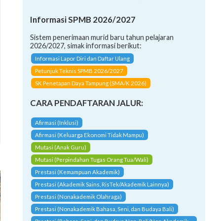
Informasi SPMB 2026/2027
Sistem penerimaan murid baru tahun pelajaran
2026/2027, simak informasi berikut:
Informasi Lapor Diri dan Daftar Ulang
Petunjuk Teknis SPMB 2026/2027
SK Penetapan Daya Tampung (SMA/K 2026)
CARA PENDAFTARAN JALUR:
Afirmasi (Inklusi)
Afirmasi (Keluarga Ekonomi Tidak Mampu)
Mutasi (Anak Guru)
Mutasi (Perpindahan Tugas Orang Tua/Wali)
Prestasi (Kemampuan Akademik)
Prestasi (Akademik Sains, RisTek/Akademik Lainnya)
Prestasi (Nonakademik Olahraga)
Prestasi (Nonakademik Bahasa, Seni, dan Budaya Bali)