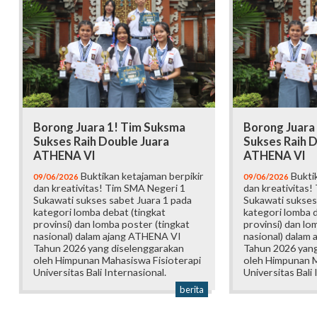
Borong Juara 1! Tim Suksma
Borong Juara
Sukses Raih Double Juara
Sukses Raih D
ATHENA VI
ATHENA VI
Buktikan ketajaman berpikir
Buktik
09/06/2026
09/06/2026
dan kreativitas! Tim SMA Negeri 1
dan kreativitas!
Sukawati sukses sabet Juara 1 pada
Sukawati sukses
kategori lomba debat (tingkat
kategori lomba d
provinsi) dan lomba poster (tingkat
provinsi) dan lo
nasional) dalam ajang ATHENA VI
nasional) dalam
Tahun 2026 yang diselenggarakan
Tahun 2026 yang
oleh Himpunan Mahasiswa Fisioterapi
oleh Himpunan M
Universitas Bali Internasional.
Universitas Bali 
berita