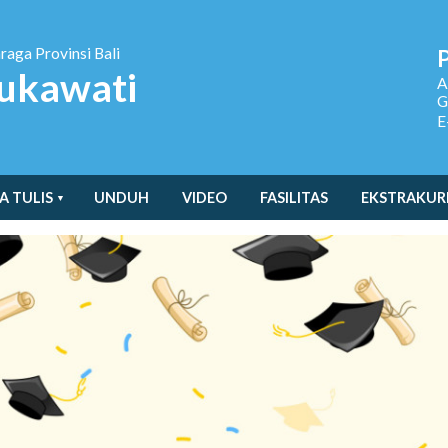
hraga
Provinsi Bali
ukawati
A
G
E
A TULIS
UNDUH
VIDEO
FASILITAS
EKSTRAKUR