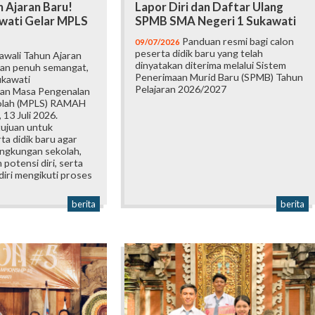
 Ajaran Baru!
Lapor Diri dan Daftar Ulang
wati Gelar MPLS
SPMB SMA Negeri 1 Sukawati
Panduan resmi bagi calon
09/07/2026
peserta didik baru yang telah
wali Tahun Ajaran
dinyatakan diterima melalui Sistem
an penuh semangat,
Penerimaan Murid Baru (SPMB) Tahun
ukawati
Pelajaran 2026/2027
an Masa Pengenalan
olah (MPLS) RAMAH
 13 Juli 2026.
tujuan untuk
a didik baru agar
ingkungan sekolah,
otensi diri, serta
iri mengikuti proses
berita
berita