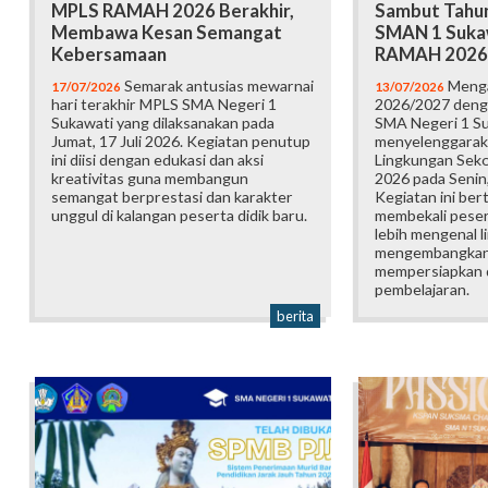
MPLS RAMAH 2026 Berakhir,
Sambut Tahun
Membawa Kesan Semangat
SMAN 1 Suka
Kebersamaan
RAMAH 2026
Semarak antusias mewarnai
Menga
17/07/2026
13/07/2026
hari terakhir MPLS SMA Negeri 1
2026/2027 deng
Sukawati yang dilaksanakan pada
SMA Negeri 1 S
Jumat, 17 Juli 2026. Kegiatan penutup
menyelenggarak
ini diisi dengan edukasi dan aksi
Lingkungan Sek
kreativitas guna membangun
2026 pada Senin,
semangat berprestasi dan karakter
Kegiatan ini ber
unggul di kalangan peserta didik baru.
membekali pesert
lebih mengenal l
mengembangkan p
mempersiapkan d
pembelajaran.
berita