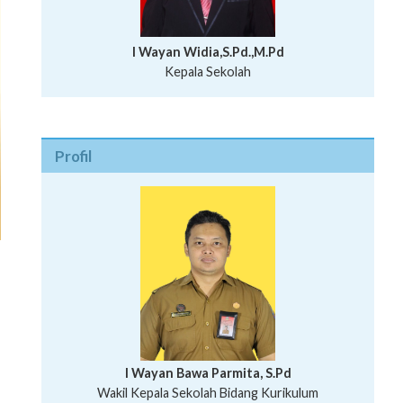
I Wayan Widia,S.Pd.,M.Pd
Kepala Sekolah
Profil
I Wayan Bawa Parmita, S.Pd
I Wayan Gede Aditya Pratita, S.Pd., M.Sn
Wakil Kepala Sekolah Bidang Kurikulum
Ni Wayan Nopi Sutantri, S.Pd.
Putu Suhartana, S.Pd.