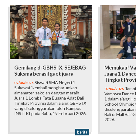
Gemilang di GBHS IX, SEJEBAG
Memukau! Va
Suksma berasil gaet juara
Juara 1 Danc
Tingkat Provi
Siswa/i SMA Negeri 1
09/06/2026
Sukawati kembali mengharumkan
Tampi
09/06/2026
almamater sekolah dengan meraih
Vampyra Dance b
Juara 1 Lomba Tata Busana Adat Bali
1 dalam ajang H
Tingkat Provinsi dalam ajang GBHS IX
School Olympic t
yang diselenggarakan oleh Kampus
diselenggarakan
INSTIKI pada Rabu, 19 Februari 2026.
Bali di Mall Bali 
2026.
berita