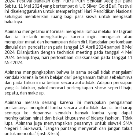
2024. Festival diadakan oleh Putra Putri Sekolah Ajeg Bali pada
Sabtu, 11 Mei 2024 yang bertempat di UC Silver Gold Bali. Festival
ini diselenggarakan untuk memperingati Hari Pendidikan Nasional
sekaligus memberikan ruang bagi para siswa untuk mengasah
bakatnya.
Abimana mengetahui informasi mengenai lomba melalui Instagram
dan ia tertarik mengikutinya karena ingin mengasah atau
mengukur minat dan kemampuan dalam diri. Rangkaian perlombaan
dimulai dari pendaftaran pada tanggal 19 April 2024 sampai 8 Mei
2024. Dilanjutkan dengan
technical meeting
pada tanggal 4 Mei
2024. Selanjutnya, hari perlombaan dilaksanakan pada tanggal 11
Mei 2024.
Abimana mengungkapkan bahwa ia sama sekali tidak mengalami
kendala karena ia telah belajar dari pengalaman tahun sebelumnya
dan pada tahun ini ia belajar secara autodidak. Adapun persiapan
yang ia lakukan, yakni mencari perlengkapan
show
seperti baju,
sepatu, dan
make up
.
Abimana merasa senang karena ini merupakan pengalaman
pertamanya mengikuti lomba secara autodidak dan ia berharap
semoga ke depannya semakin banyak lomba yang dapat
meningkatkan minat dan bakat khususnya di bidang fashion. Tidak
lupa, Abimana juga menyampaikan pesannya untuk siswa/i SMA
Negeri 1 Sukawati, “Jangan pantang menyerah dan jangan takut
untuk mencoba.” (msh & ksh)