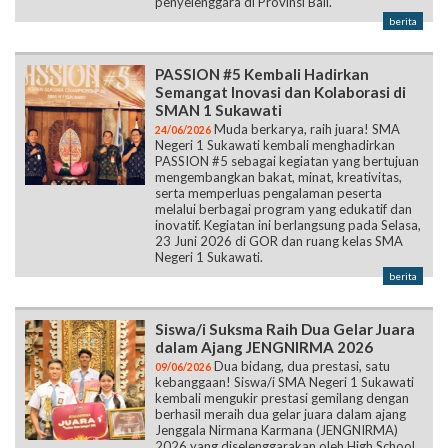
penyelenggara di Provinsi Bali.
berita
PASSION #5 Kembali Hadirkan
Semangat Inovasi dan Kolaborasi di
SMAN 1 Sukawati
Muda berkarya, raih juara! SMA
24/06/2026
Negeri 1 Sukawati kembali menghadirkan
PASSION #5 sebagai kegiatan yang bertujuan
mengembangkan bakat, minat, kreativitas,
serta memperluas pengalaman peserta
melalui berbagai program yang edukatif dan
inovatif. Kegiatan ini berlangsung pada Selasa,
23 Juni 2026 di GOR dan ruang kelas SMA
Negeri 1 Sukawati.
berita
Siswa/i Suksma Raih Dua Gelar Juara
dalam Ajang JENGNIRMA 2026
Dua bidang, dua prestasi, satu
09/06/2026
kebanggaan! Siswa/i SMA Negeri 1 Sukawati
kembali mengukir prestasi gemilang dengan
berhasil meraih dua gelar juara dalam ajang
Jenggala Nirmana Karmana (JENGNIRMA)
2026 yang diselenggarakan oleh High School