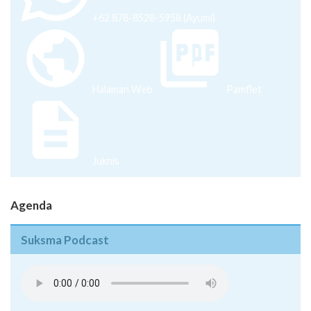
+62 878-8528-5958 (Ayumi)
Halaman Web
Pamflet
Juknis
Agenda
Suksma Podcast