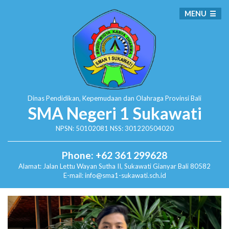
MENU
Dinas Pendidikan, Kepemudaan dan Olahraga
Provinsi Bali
SMA Negeri 1 Sukawati
NPSN: 50102081 NSS: 301220504020
Phone: +62 361 299628
Alamat:
Jalan Lettu Wayan Sutha II, Sukawati
Gianyar Bali 80582
E-mail: info@sma1-sukawati.sch.id