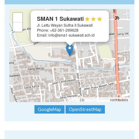
×
+
SMAN 1 Sukawati
Jl. Lettu Wayan Sutha II Sukawati
−
Phone: +62-361-299628
Email: info@sma1-sukawati.sch.id
Leaflet
| ©
OpenStreetMap
contributors
GoogleMap
OpenStreetMap