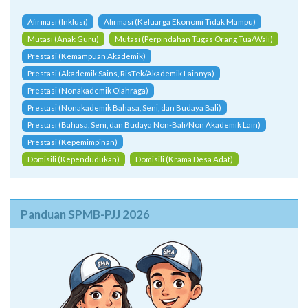
Afirmasi (Inklusi)
Afirmasi (Keluarga Ekonomi Tidak Mampu)
Mutasi (Anak Guru)
Mutasi (Perpindahan Tugas Orang Tua/Wali)
Prestasi (Kemampuan Akademik)
Prestasi (Akademik Sains, RisTek/Akademik Lainnya)
Prestasi (Nonakademik Olahraga)
Prestasi (Nonakademik Bahasa, Seni, dan Budaya Bali)
Prestasi (Bahasa, Seni, dan Budaya Non-Bali/Non Akademik Lain)
Prestasi (Kepemimpinan)
Domisili (Kependudukan)
Domisili (Krama Desa Adat)
Panduan SPMB-PJJ 2026