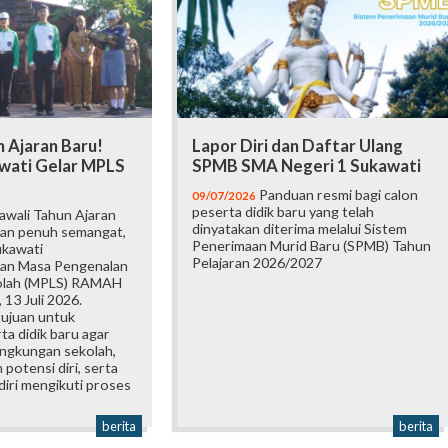
 Ajaran Baru!
Lapor Diri dan Daftar Ulang
wati Gelar MPLS
SPMB SMA Negeri 1 Sukawati
Panduan resmi bagi calon
09/07/2026
peserta didik baru yang telah
wali Tahun Ajaran
dinyatakan diterima melalui Sistem
an penuh semangat,
Penerimaan Murid Baru (SPMB) Tahun
ukawati
Pelajaran 2026/2027
an Masa Pengenalan
olah (MPLS) RAMAH
 13 Juli 2026.
tujuan untuk
a didik baru agar
ingkungan sekolah,
otensi diri, serta
iri mengikuti proses
berita
berita