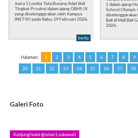
Juara 1 Lomba Tata Busana Adat Bali
1 dalam ajang H
Tingkat Provinsi dalam ajang GBHS IX
School Olympic t
yang diselenggarakan oleh Kampus
diselenggarakan
INSTIKI pada Rabu, 19 Februari 2026.
Bali di Mall Bali 
2026.
berita
Halaman:
1
2
3
4
5
6
7
8
9
20
21
22
23
24
25
26
27
28
Galeri Foto
Kunjungi kami @sman1.sukawati