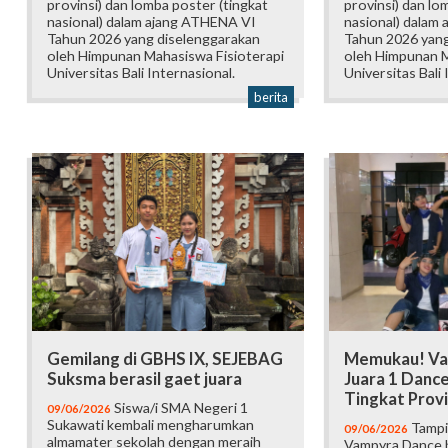
provinsi) dan lomba poster (tingkat
provinsi) dan lo
nasional) dalam ajang ATHENA VI
nasional) dalam
Tahun 2026 yang diselenggarakan
Tahun 2026 yang
oleh Himpunan Mahasiswa Fisioterapi
oleh Himpunan M
Universitas Bali Internasional.
Universitas Bali 
berita
Gemilang di GBHS IX, SEJEBAG
Memukau! Va
Suksma berasil gaet juara
Juara 1 Danc
Tingkat Provi
Siswa/i SMA Negeri 1
09/06/2026
Sukawati kembali mengharumkan
Tampi
09/06/2026
almamater sekolah dengan meraih
Vampyra Dance b