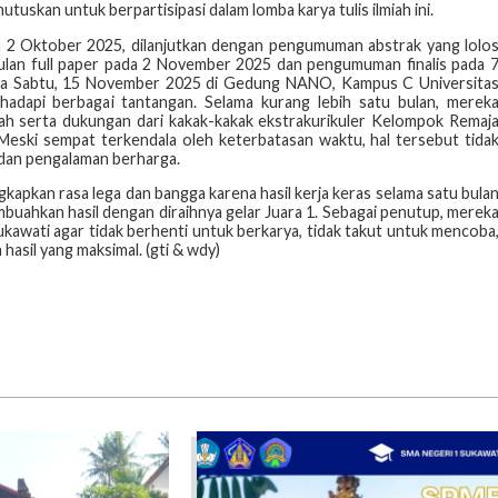
skan untuk berpartisipasi dalam lomba karya tulis ilmiah ini.
a 2 Oktober 2025, dilanjutkan dengan pengumuman abstrak yang lolo
ulan full paper pada 2 November 2025 dan pengumuman finalis pada 
ada Sabtu, 15 November 2025 di Gedung NANO, Kampus C Universita
adapi berbagai tantangan. Selama kurang lebih satu bulan, merek
lah serta dukungan dari kakak-kakak ekstrakurikuler Kelompok Remaj
Meski sempat terkendala oleh keterbatasan waktu, hal tersebut tida
 dan pengalaman berharga.
apkan rasa lega dan bangga karena hasil kerja keras selama satu bula
mbuahkan hasil dengan diraihnya gelar Juara 1. Sebagai penutup, merek
awati agar tidak berhenti untuk berkarya, tidak takut untuk mencoba
hasil yang maksimal. (gti & wdy)