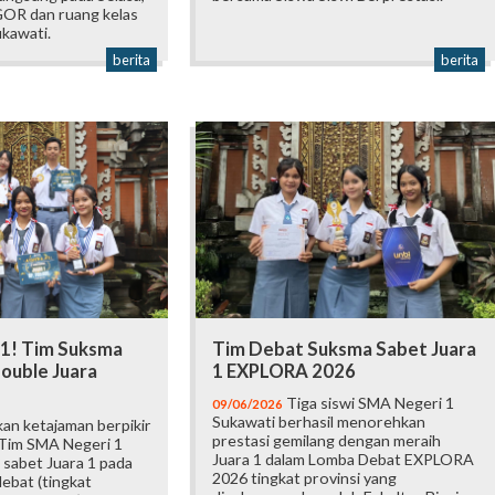
 GOR dan ruang kelas
kawati.
berita
berita
 1! Tim Suksma
Tim Debat Suksma Sabet Juara
ouble Juara
1 EXPLORA 2026
Tiga siswi SMA Negeri 1
09/06/2026
Sukawati berhasil menorehkan
an ketajaman berpikir
prestasi gemilang dengan meraih
 Tim SMA Negeri 1
Juara 1 dalam Lomba Debat EXPLORA
 sabet Juara 1 pada
2026 tingkat provinsi yang
ebat (tingkat