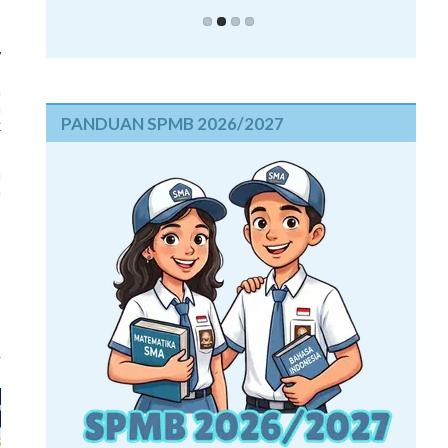
s
7
s
a
a
PANDUAN SPMB 2026/2027
k
n
a
,