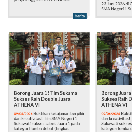
23 Juni 2026 di
SMA Negeri 1 Su
berita
Borong Juara 1! Tim Suksma
Borong Juara
Sukses Raih Double Juara
Sukses Raih D
ATHENA VI
ATHENA VI
Buktikan ketajaman berpikir
Buktik
09/06/2026
09/06/2026
dan kreativitas! Tim SMA Negeri 1
dan kreativitas!
Sukawati sukses sabet Juara 1 pada
Sukawati sukses
kategori lomba debat (tingkat
kategori lomba d