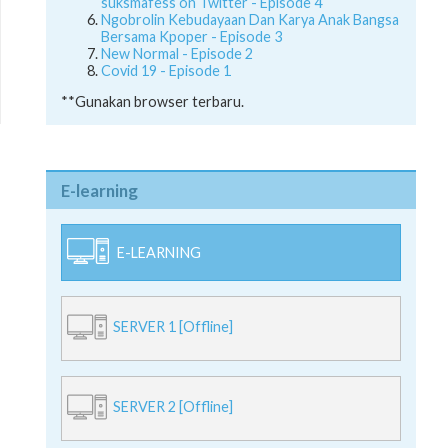
suksmafess on Twitter - Episode 4
Ngobrolin Kebudayaan Dan Karya Anak Bangsa
Bersama Kpoper - Episode 3
New Normal - Episode 2
Covid 19 - Episode 1
**Gunakan browser terbaru.
E-learning
E-LEARNING
SERVER 1 [Offline]
SERVER 2 [Offline]