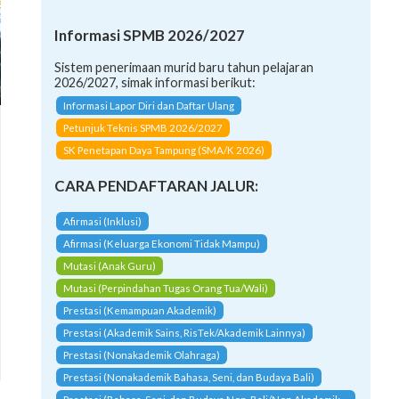
Informasi SPMB 2026/2027
Sistem penerimaan murid baru tahun pelajaran
2026/2027, simak informasi berikut:
Informasi Lapor Diri dan Daftar Ulang
Petunjuk Teknis SPMB 2026/2027
SK Penetapan Daya Tampung (SMA/K 2026)
CARA PENDAFTARAN JALUR:
Afirmasi (Inklusi)
Afirmasi (Keluarga Ekonomi Tidak Mampu)
Mutasi (Anak Guru)
Mutasi (Perpindahan Tugas Orang Tua/Wali)
Prestasi (Kemampuan Akademik)
Prestasi (Akademik Sains, RisTek/Akademik Lainnya)
Prestasi (Nonakademik Olahraga)
Prestasi (Nonakademik Bahasa, Seni, dan Budaya Bali)