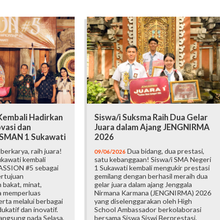
embali Hadirkan
Siswa/i Suksma Raih Dua Gelar
vasi dan
Juara dalam Ajang JENGNIRMA
i SMAN 1 Sukawati
2026
erkarya, raih juara!
Dua bidang, dua prestasi,
09/06/2026
kawati kembali
satu kebanggaan! Siswa/i SMA Negeri
ASSION #5 sebagai
1 Sukawati kembali mengukir prestasi
ertujuan
gemilang dengan berhasil meraih dua
bakat, minat,
gelar juara dalam ajang Jenggala
ta memperluas
Nirmana Karmana (JENGNIRMA) 2026
rta melalui berbagai
yang diselenggarakan oleh High
katif dan inovatif.
School Ambassador berkolaborasi
langsung pada Selasa,
bersama Siswa Siswi Berprestasi.