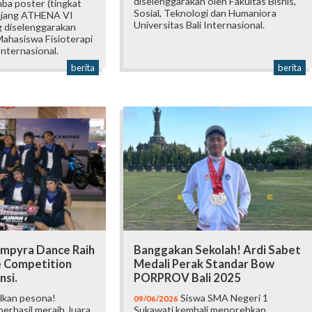
diselenggarakan oleh Fakultas Bisnis,
mba poster (tingkat
Sosial, Teknologi dan Humaniora
 ajang ATHENA VI
Universitas Bali Internasional.
 diselenggarakan
ahasiswa Fisioterapi
Internasional.
berita
berita
mpyra Dance Raih
Banggakan Sekolah! Ardi Sabet
e Competition
Medali Perak Standar Bow
nsi.
PORPROV Bali 2025
lkan pesona!
Siswa SMA Negeri 1
09/06/2026
erhasil meraih Juara
Sukawati kembali menorehkan