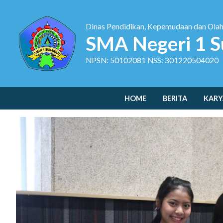
Dinas Pendidikan, Kepemudaan dan Ola
SMA Negeri 1 S
NPSN: 50102081 NSS: 301220504020
HOME
BERITA
KARY