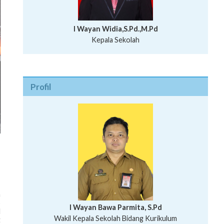
I Wayan Widia,S.Pd.,M.Pd
Kepala Sekolah
Profil
a
5
I Wayan Bawa Parmita, S.Pd
l
I Wayan Gede Aditya Pratita, S.Pd., M.Sn
Wakil Kepala Sekolah Bidang Kurikulum
t
Ni Wayan Nopi Sutantri, S.Pd.
Putu Suhartana, S.Pd.