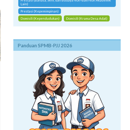
Prestasi (Bahasa, Seni, dan Budaya Non-Bali/Non Akademik
Lain)
Prestasi (Kepemimpinan)
Domisili (Kependudukan)
Domisili (Krama Desa Adat)
Panduan SPMB-PJJ 2026