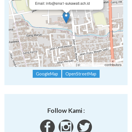
Email: info@sma1-sukawati.sch.id
Leaflet
| ©
OpenStreetMap
contributors
GoogleMap
OpenStreetMap
Follow Kami :