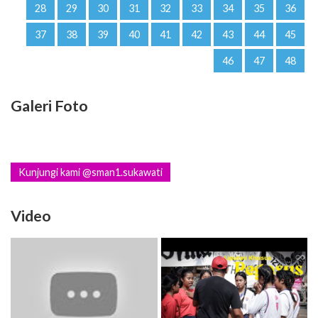
28
29
30
31
32
33
34
35
36
37
38
39
40
41
42
43
44
45
46
47
48
Galeri Foto
Kunjungi kami @sman1.sukawati
Video