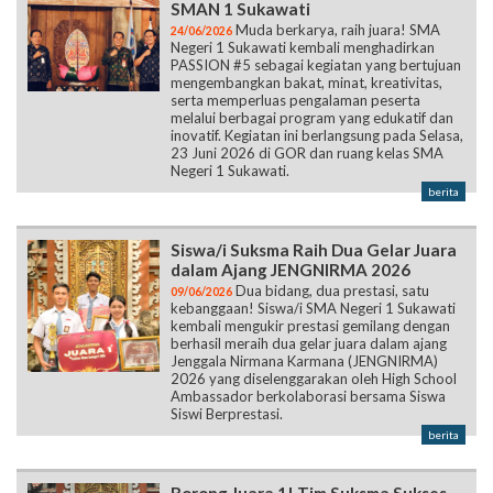
SMAN 1 Sukawati
Muda berkarya, raih juara! SMA
24/06/2026
Negeri 1 Sukawati kembali menghadirkan
PASSION #5 sebagai kegiatan yang bertujuan
mengembangkan bakat, minat, kreativitas,
serta memperluas pengalaman peserta
melalui berbagai program yang edukatif dan
inovatif. Kegiatan ini berlangsung pada Selasa,
23 Juni 2026 di GOR dan ruang kelas SMA
Negeri 1 Sukawati.
berita
Siswa/i Suksma Raih Dua Gelar Juara
dalam Ajang JENGNIRMA 2026
Dua bidang, dua prestasi, satu
09/06/2026
kebanggaan! Siswa/i SMA Negeri 1 Sukawati
kembali mengukir prestasi gemilang dengan
berhasil meraih dua gelar juara dalam ajang
Jenggala Nirmana Karmana (JENGNIRMA)
2026 yang diselenggarakan oleh High School
Ambassador berkolaborasi bersama Siswa
Siswi Berprestasi.
berita
Borong Juara 1! Tim Suksma Sukses