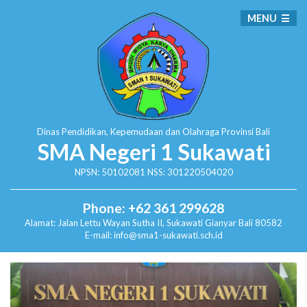
MENU
Dinas Pendidikan, Kepemudaan dan Olahraga
Provinsi Bali
SMA Negeri 1 Sukawati
NPSN: 50102081 NSS: 301220504020
Phone: +62 361 299628
Alamat:
Jalan Lettu Wayan Sutha II, Sukawati
Gianyar Bali 80582
E-mail: info@sma1-sukawati.sch.id