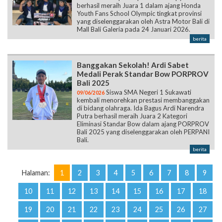
berhasil meraih Juara 1 dalam ajang Honda
Youth Fans School Olympic tingkat provinsi
yang diselenggarakan oleh Astra Motor Bali di
Mall Bali Galeria pada 24 Januari 2026.
berita
Banggakan Sekolah! Ardi Sabet
Medali Perak Standar Bow PORPROV
Bali 2025
Siswa SMA Negeri 1 Sukawati
09/06/2026
kembali menorehkan prestasi membanggakan
di bidang olahraga. Ida Bagus Ardi Narendra
Putra berhasil meraih Juara 2 Kategori
Eliminasi Standar Bow dalam ajang PORPROV
Bali 2025 yang diselenggarakan oleh PERPANI
Bali.
berita
Halaman:
1
2
3
4
5
6
7
8
9
10
11
12
13
14
15
16
17
18
19
20
21
22
23
24
25
26
27