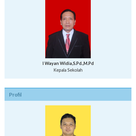
I Wayan Widia,S.Pd.,M.Pd
Kepala Sekolah
Profil