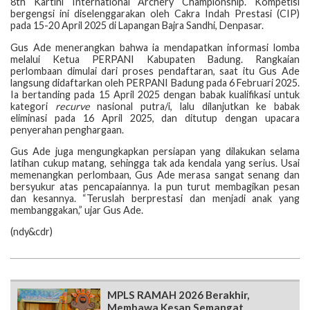
8th Kartini International Archery Championship. Kompetisi
bergengsi ini diselenggarakan oleh Cakra Indah Prestasi (CIP)
pada 15-20 April 2025 di Lapangan Bajra Sandhi, Denpasar.
Gus Ade menerangkan bahwa ia mendapatkan informasi lomba
melalui Ketua PERPANI Kabupaten Badung. Rangkaian
perlombaan dimulai dari proses pendaftaran, saat itu Gus Ade
langsung didaftarkan oleh PERPANI Badung pada 6 Februari 2025.
Ia bertanding pada 15 April 2025 dengan babak kualifikasi untuk
kategori
recurve
nasional putra/i, lalu dilanjutkan ke babak
eliminasi pada 16 April 2025, dan ditutup dengan upacara
penyerahan penghargaan.
Gus Ade juga mengungkapkan persiapan yang dilakukan selama
latihan cukup matang, sehingga tak ada kendala yang serius. Usai
memenangkan perlombaan, Gus Ade merasa sangat senang dan
bersyukur atas pencapaiannya. Ia pun turut membagikan pesan
dan kesannya. “Teruslah berprestasi dan menjadi anak yang
membanggakan,” ujar Gus Ade.
(ndy&cdr)
MPLS RAMAH 2026 Berakhir,
Membawa Kesan Semangat