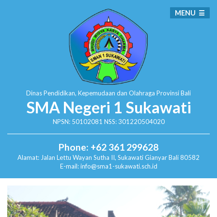
MENU
Dinas Pendidikan, Kepemudaan dan Olahraga
Provinsi Bali
SMA Negeri 1 Sukawati
NPSN: 50102081 NSS: 301220504020
Phone: +62 361 299628
Alamat:
Jalan Lettu Wayan Sutha II, Sukawati
Gianyar Bali 80582
E-mail: info@sma1-sukawati.sch.id