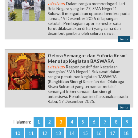
Dalam rangka memperingati Hari
20/12/2025
Bela Negara yang ke-77, SMA Negeri 1
Sukawati mengadakan upacara bendera pada
Jumat, 19 Desember 2025 di lapangan
sekolah. Pembagian rapor semester satu
turut dilaksanakan di hari yang sama dan
disambut gembira oleh seluruh siswa.
berita
Gelora Semangat dan Euforia Resmi
Menutup Kegiatan BASWARA
Respon positif dan keceriaan
17/12/2025
menghiasi SMA Negeri 1 Sukawati dalam
rangka penutupan kegiatan BASWARA
(Bangkitkan Sinergi Kesenian dan Olahraga
Siswa Suksma) yang terpancar melalui
semangat kebersamaan dan sinergi
antarsiswa. Penutupan ini dilaksanakan pada
Rabu, 17 Desember 2025.
berita
Halaman:
1
2
3
4
5
6
7
8
9
10
11
12
13
14
15
16
17
18