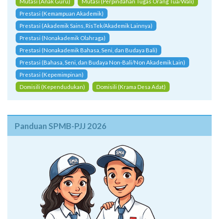
Mutasi (Anak Guru)
Mutasi (Perpindahan Tugas Orang Tua/Wali)
Prestasi (Kemampuan Akademik)
Prestasi (Akademik Sains, RisTek/Akademik Lainnya)
Prestasi (Nonakademik Olahraga)
Prestasi (Nonakademik Bahasa, Seni, dan Budaya Bali)
Prestasi (Bahasa, Seni, dan Budaya Non-Bali/Non Akademik Lain)
Prestasi (Kepemimpinan)
Domisili (Kependudukan)
Domisili (Krama Desa Adat)
Panduan SPMB-PJJ 2026