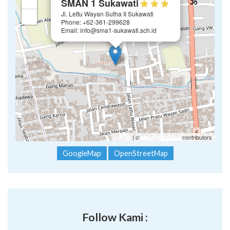
+
SMAN 1 Sukawati
Jl. Lettu Wayan Sutha II Sukawati
−
Phone: +62-361-299628
Email: info@sma1-sukawati.sch.id
Leaflet
| ©
OpenStreetMap
contributors
GoogleMap
OpenStreetMap
Follow Kami :