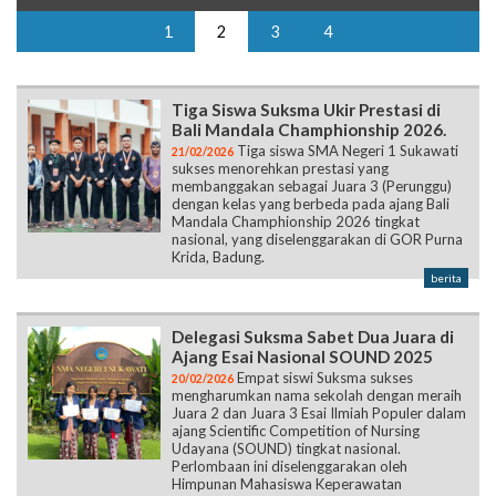
1
2
3
4
Tiga Siswa Suksma Ukir Prestasi di
Bali Mandala Champhionship 2026.
Tiga siswa SMA Negeri 1 Sukawati
21/02/2026
sukses menorehkan prestasi yang
membanggakan sebagai Juara 3 (Perunggu)
dengan kelas yang berbeda pada ajang Bali
Mandala Champhionship 2026 tingkat
nasional, yang diselenggarakan di GOR Purna
Krida, Badung.
berita
Delegasi Suksma Sabet Dua Juara di
Ajang Esai Nasional SOUND 2025
Empat siswi Suksma sukses
20/02/2026
mengharumkan nama sekolah dengan meraih
Juara 2 dan Juara 3 Esai Ilmiah Populer dalam
ajang Scientific Competition of Nursing
Udayana (SOUND) tingkat nasional.
Perlombaan ini diselenggarakan oleh
Himpunan Mahasiswa Keperawatan