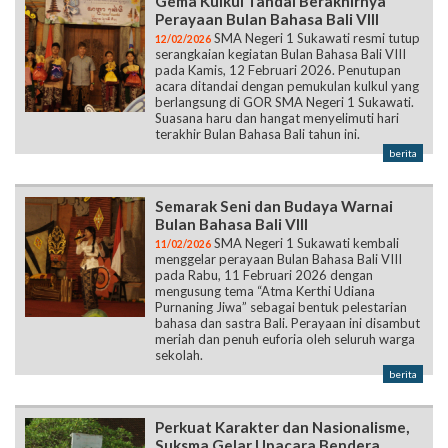
Gema Kulkul Tandai Berakhirnya
Perayaan Bulan Bahasa Bali VIII
SMA Negeri 1 Sukawati resmi tutup
12/02/2026
serangkaian kegiatan Bulan Bahasa Bali VIII
pada Kamis, 12 Februari 2026. Penutupan
acara ditandai dengan pemukulan kulkul yang
berlangsung di GOR SMA Negeri 1 Sukawati.
Suasana haru dan hangat menyelimuti hari
terakhir Bulan Bahasa Bali tahun ini.
berita
Semarak Seni dan Budaya Warnai
Bulan Bahasa Bali VIII
SMA Negeri 1 Sukawati kembali
11/02/2026
menggelar perayaan Bulan Bahasa Bali VIII
pada Rabu, 11 Februari 2026 dengan
mengusung tema “Atma Kerthi Udiana
Purnaning Jiwa” sebagai bentuk pelestarian
bahasa dan sastra Bali. Perayaan ini disambut
meriah dan penuh euforia oleh seluruh warga
sekolah.
berita
Perkuat Karakter dan Nasionalisme,
Suksma Gelar Upacara Bendera.