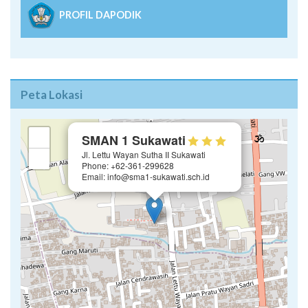
PROFIL DAPODIK
Peta Lokasi
×
+
SMAN 1 Sukawati
Jl. Lettu Wayan Sutha II Sukawati
−
Phone: +62-361-299628
Email: info@sma1-sukawati.sch.id