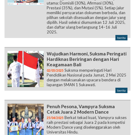
utama: Domisili (30%), Afirmasi (30%),
Prestasi (35%), dan Mutasi (5%). Setiap jalur
memiliki persyaratan dokumen berbeda, dan
pilihan sekolah disesuaikan dengan jalur yang
dipilih. Hasil seleksi diumumkan 12 Juli 2025,
dan daftar ulang berlangsung 14–16 Juli
2025.
berita
Wujudkan Harmoni, Suksma Peringati
Hardiknas Beriringan dengan Hari
Keagamaan Bali
Suksma memperingati Hari
02/05/2025
Pendidikan Nasional pada Jumat, 2 Mei 2025
dengan melaksanakan upacara bendera di
lapangan SMAN 1 Sukawati.
berita
Penuh Pesona, Vampyra Suksma
Cetak Juara 2 Modern Dance
Berkat tekad kuat, Vampyra sukses
25/04/2025
raih prestasi sebagai Juara 2 pada kompetisi
Modern Dance yang diselenggarakan oleh
Universitas Hindu.