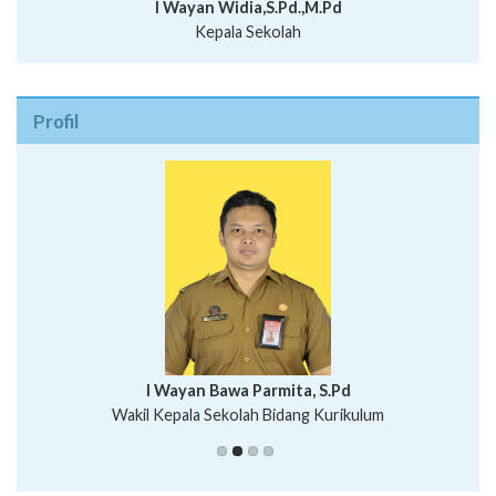
I Wayan Widia,S.Pd.,M.Pd
Kepala Sekolah
Profil
I Wayan Bawa Parmita, S.Pd
I Wayan Gede Aditya Pratita, S.Pd., M.Sn
Wakil Kepala Sekolah Bidang Kurikulum
Ni Wayan Nopi Sutantri, S.Pd.
Putu Suhartana, S.Pd.