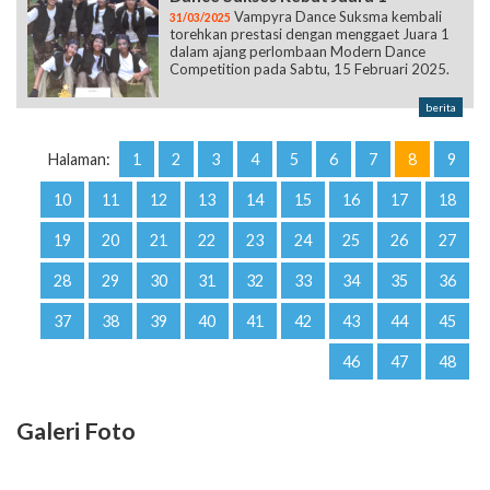
Vampyra Dance Suksma kembali
31/03/2025
torehkan prestasi dengan menggaet Juara 1
dalam ajang perlombaan Modern Dance
Competition pada Sabtu, 15 Februari 2025.
berita
Halaman:
1
2
3
4
5
6
7
8
9
10
11
12
13
14
15
16
17
18
19
20
21
22
23
24
25
26
27
28
29
30
31
32
33
34
35
36
37
38
39
40
41
42
43
44
45
46
47
48
Galeri Foto