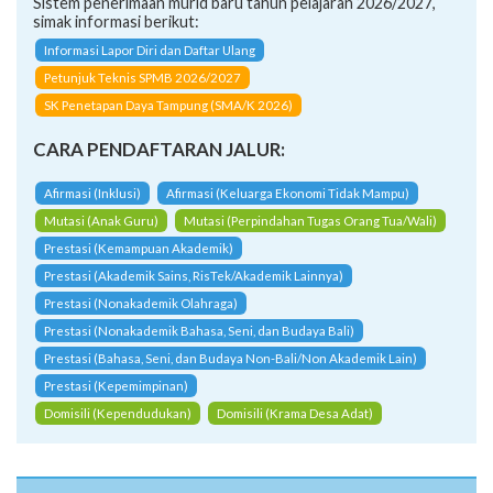
Sistem penerimaan murid baru tahun pelajaran 2026/2027,
simak informasi berikut:
Informasi Lapor Diri dan Daftar Ulang
Petunjuk Teknis SPMB 2026/2027
SK Penetapan Daya Tampung (SMA/K 2026)
CARA PENDAFTARAN JALUR:
Afirmasi (Inklusi)
Afirmasi (Keluarga Ekonomi Tidak Mampu)
Mutasi (Anak Guru)
Mutasi (Perpindahan Tugas Orang Tua/Wali)
Prestasi (Kemampuan Akademik)
Prestasi (Akademik Sains, RisTek/Akademik Lainnya)
Prestasi (Nonakademik Olahraga)
Prestasi (Nonakademik Bahasa, Seni, dan Budaya Bali)
Prestasi (Bahasa, Seni, dan Budaya Non-Bali/Non Akademik Lain)
Prestasi (Kepemimpinan)
Domisili (Kependudukan)
Domisili (Krama Desa Adat)