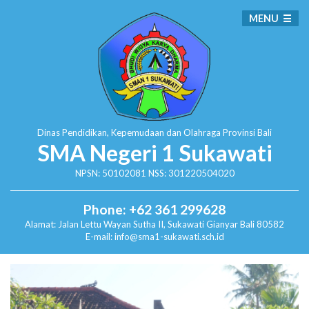
MENU
Dinas Pendidikan, Kepemudaan dan Olahraga
Provinsi Bali
SMA Negeri 1 Sukawati
NPSN: 50102081 NSS: 301220504020
Phone: +62 361 299628
Alamat:
Jalan Lettu Wayan Sutha II, Sukawati
Gianyar Bali 80582
E-mail: info@sma1-sukawati.sch.id