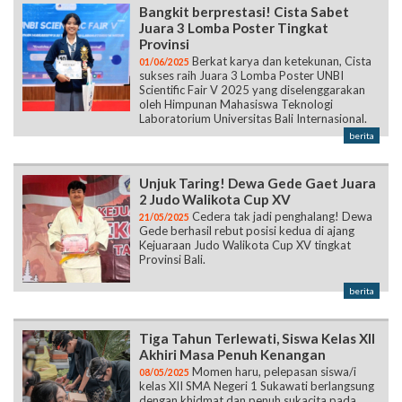
Bangkit berprestasi! Cista Sabet
Juara 3 Lomba Poster Tingkat
Provinsi
Berkat karya dan ketekunan, Cista
01/06/2025
sukses raih Juara 3 Lomba Poster UNBI
Scientific Fair V 2025 yang diselenggarakan
oleh Himpunan Mahasiswa Teknologi
Laboratorium Universitas Bali Internasional.
berita
Unjuk Taring! Dewa Gede Gaet Juara
2 Judo Walikota Cup XV
Cedera tak jadi penghalang! Dewa
21/05/2025
Gede berhasil rebut posisi kedua di ajang
Kejuaraan Judo Walikota Cup XV tingkat
Provinsi Bali.
berita
Tiga Tahun Terlewati, Siswa Kelas XII
Akhiri Masa Penuh Kenangan
Momen haru, pelepasan siswa/i
08/05/2025
kelas XII SMA Negeri 1 Sukawati berlangsung
dengan khidmat dan penuh sukacita pada