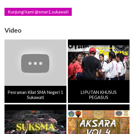
Kunjungi kami @sman1.sukawati
Video
Pesraman Kilat SMA Negeri 1
LIPUTAN KHUSUS
Sukawati
PEGASUS