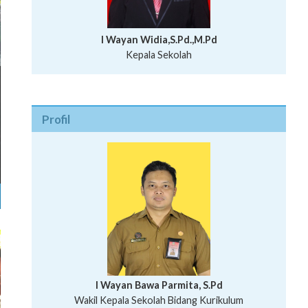
I Wayan Widia,S.Pd.,M.Pd
Kepala Sekolah
Profil
I Wayan Bawa Parmita, S.Pd
I Wayan Gede Aditya Pratita, S.Pd., M.Sn
Wakil Kepala Sekolah Bidang Kurikulum
Ni Wayan Nopi Sutantri, S.Pd.
Putu Suhartana, S.Pd.