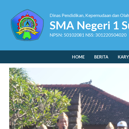
Dinas Pendidikan, Kepemudaan dan Ola
SMA Negeri 1 S
NPSN: 50102081 NSS: 301220504020
HOME
BERITA
KARY