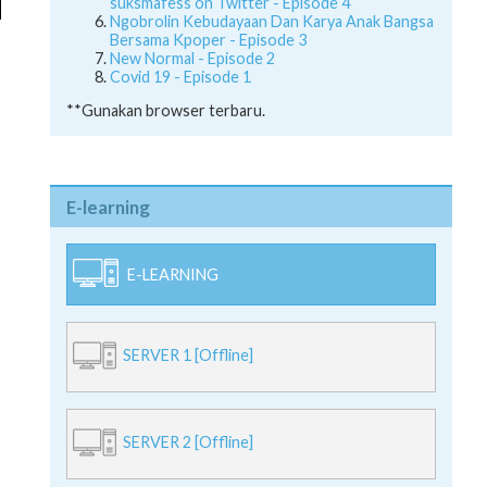
suksmafess on Twitter - Episode 4
Ngobrolin Kebudayaan Dan Karya Anak Bangsa
Bersama Kpoper - Episode 3
New Normal - Episode 2
Covid 19 - Episode 1
**Gunakan browser terbaru.
E-learning
E-LEARNING
SERVER 1 [Offline]
SERVER 2 [Offline]