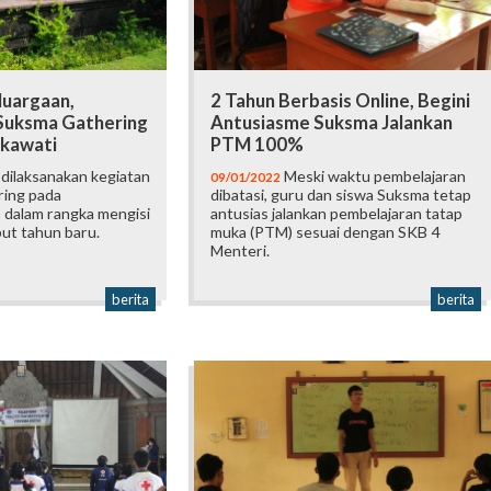
luargaan,
2 Tahun Berbasis Online, Begini
Suksma Gathering
Antusiasme Suksma Jalankan
ukawati
PTM 100%
dilaksanakan kegiatan
Meski waktu pembelajaran
09/01/2022
ing pada
dibatasi, guru dan siswa Suksma tetap
 dalam rangka mengisi
antusias jalankan pembelajaran tatap
ut tahun baru.
muka (PTM) sesuai dengan SKB 4
Menteri.
berita
berita