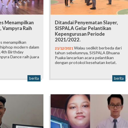
es Menampilkan
Ditandai Penyematan Slayer,
, Vampyra Raih
SISPALA Gelar Pelantikan
Kepengurusan Periode
2021/2022.
s menampilkan
i hiphop modern dalam
Walau sedikit berbeda dari
21/12/2021
14th Birthday
tahun sebelumnya, SISPALA Bhuana
pyra Dance raih juara
Puaka lancarkan acara pelantikan
dengan protokol kesehatan ketat.
berita
berita