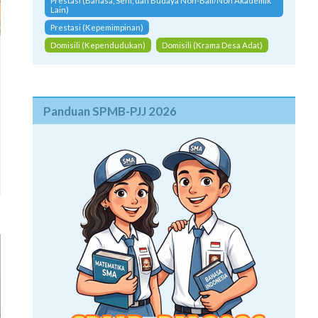
Prestasi (Bahasa, Seni, dan Budaya Non-Bali/Non Akademik
Lain)
Prestasi (Kepemimpinan)
Domisili (Kependudukan)
Domisili (Krama Desa Adat)
Panduan SPMB-PJJ 2026