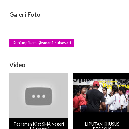
Galeri Foto
Kunjungi kami @sman1.sukawati
Video
Pesraman Kilat SMA Negeri
LIPUTAN KHUSUS
1 Sukawati
PEGASUS