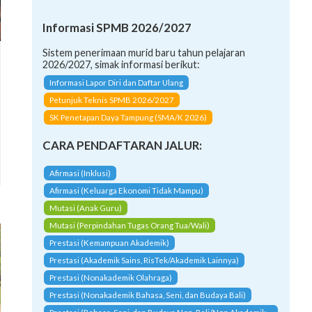
Informasi SPMB 2026/2027
Sistem penerimaan murid baru tahun pelajaran
2026/2027, simak informasi berikut:
Informasi Lapor Diri dan Daftar Ulang
Petunjuk Teknis SPMB 2026/2027
SK Penetapan Daya Tampung (SMA/K 2026)
CARA PENDAFTARAN JALUR:
Afirmasi (Inklusi)
Afirmasi (Keluarga Ekonomi Tidak Mampu)
Mutasi (Anak Guru)
Mutasi (Perpindahan Tugas Orang Tua/Wali)
Prestasi (Kemampuan Akademik)
Prestasi (Akademik Sains, RisTek/Akademik Lainnya)
Prestasi (Nonakademik Olahraga)
Prestasi (Nonakademik Bahasa, Seni, dan Budaya Bali)