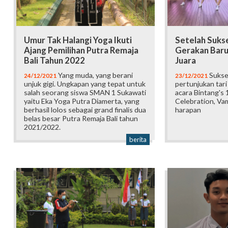
Umur Tak Halangi Yoga Ikuti
Setelah Suks
Ajang Pemilihan Putra Remaja
Gerakan Baru
Bali Tahun 2022
Juara
Yang muda, yang berani
Sukse
24/12/2021
23/12/2021
unjuk gigi. Ungkapan yang tepat untuk
pertunjukan tar
salah seorang siswa SMAN 1 Sukawati
acara Bintang's 
yaitu Eka Yoga Putra Diamerta, yang
Celebration, Vam
berhasil lolos sebagai grand finalis dua
harapan
belas besar Putra Remaja Bali tahun
2021/2022.
berita