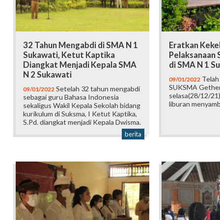
32 Tahun Mengabdi di SMA N 1
Eratkan Keke
Sukawati, Ketut Kaptika
Pelaksanaan 
Diangkat Menjadi Kepala SMA
di SMA N 1 S
N 2 Sukawati
Telah 
09/01/2022
SUKSMA Gether
Setelah 32 tahun mengabdi
09/01/2022
selasa(28/12/21)
sebagai guru Bahasa Indonesia
liburan menyamb
sekaligus Wakil Kepala Sekolah bidang
kurikulum di Suksma, I Ketut Kaptika,
S.Pd. diangkat menjadi Kepala Dwisma.
berita