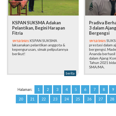
KSPAN SUKSMA Adakan
Pradiva Berha
Pelantikan, Begini Harapan
3 dalam Ajan
Fitria
Bergengsi
KSPAN SUKSMA
SUKSM
19/12/2021
19/12/2021
laksanakan pelantikan anggota &
prestasi dalam a
kepengurusan, simak peliputannya
bergengsi. Mad
berikut!
Ananda berhasil
dalam Ajang Komp
Tahun 2021 bid
SMA/MA.
berita
Halaman:
1
2
3
4
5
6
7
8
9
20
21
22
23
24
25
26
27
28