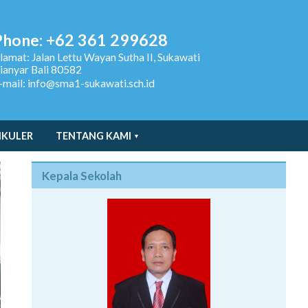
Phone: +62 361 299628
lamat:
Jalan Lettu Wayan Sutha II, Sukawati
ianyar Bali 80582
-mail: info@sma1-sukawati.sch.id
IKULER
TENTANG KAMI
Kepala Sekolah