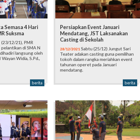
ta Semasa 4 Hari
Persiapkan Event Januari
MR Suksma
Mendatang, JST Laksanakan
Casting di Sekolah
 (23/12/21), PMR
 pelantikan di SMA N
Sabtu (25/12) Jungut Sari
28/12/2021
dihadiri langsung oleh
Teater adakan casting guna pemilihan
I Wayan Widia, S.Pd.,
tokoh dalam rangka meriahkan event
tahunan operet pada Januari
mendatang.
berita
berita