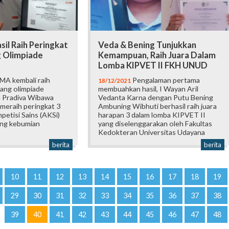
sil Raih Peringkat
Veda & Bening Tunjukkan
g Olimpiade
Kemampuan, Raih Juara Dalam
Lomba KIPVET II FKH UNUD
A kembali raih
Pengalaman pertama
18/12/2021
jang olimpiade
membuahkan hasil, I Wayan Aril
e Pradiva Wibawa
Vedanta Karna dengan Putu Bening
 meraih peringkat 3
Ambuning Wibhuti berhasil raih juara
etisi Sains (AKSi)
harapan 3 dalam lomba KIPVET II
ang kebumian
yang diselenggarakan oleh Fakultas
Kedokteran Universitas Udayana
berita
berita
10
11
12
13
14
15
16
17
18
19
29
30
31
32
33
34
35
36
37
38
39
40
41
42
43
44
45
46
47
48