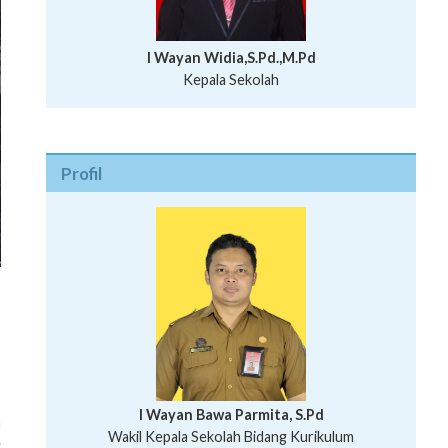
I Wayan Widia,S.Pd.,M.Pd
Kepala Sekolah
Profil
I Wayan Bawa Parmita, S.Pd
n
I Wayan Gede Aditya Pratita, S.Pd., M.Sn
Wakil Kepala Sekolah Bidang Kurikulum
.
Ni Wayan Nopi Sutantri, S.Pd.
Putu Suhartana, S.Pd.
Wakil Kepala Sekolah Bidang Kesiswaan