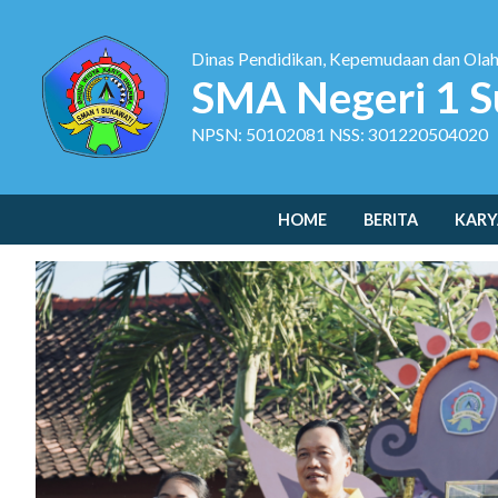
Dinas Pendidikan, Kepemudaan dan Ola
SMA Negeri 1 S
NPSN: 50102081 NSS: 301220504020
HOME
BERITA
KARY