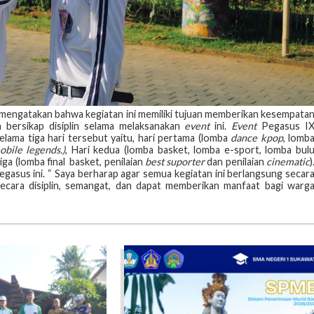
IX mengatakan bahwa kegiatan ini memiliki tujuan memberikan kesempata
 bersikap disiplin selama melaksanakan
event
ini.
Event
Pegasus I
elama tiga hari tersebut yaitu, hari pertama (lomba
dance kpop
, lomb
obile legends.)
, Hari kedua (lomba basket, lomba e-sport, lomba bul
etiga (lomba final basket, penilaian
best suporter
dan penilaian
cinematic
)
asus ini. “ Saya berharap agar semua kegiatan ini berlangsung secar
secara disiplin, semangat, dan dapat memberikan manfaat bagi warg