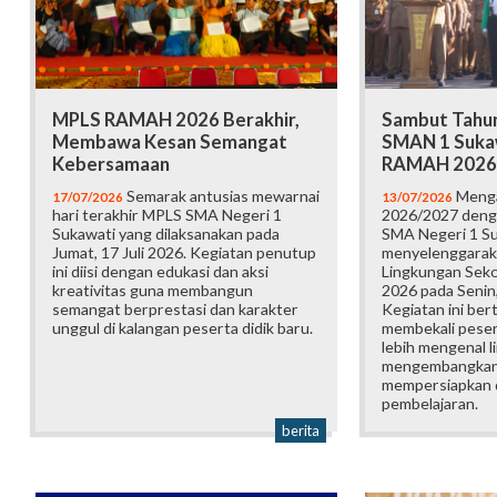
MPLS RAMAH 2026 Berakhir,
Sambut Tahun
Membawa Kesan Semangat
SMAN 1 Suka
Kebersamaan
RAMAH 2026
Semarak antusias mewarnai
Menga
17/07/2026
13/07/2026
hari terakhir MPLS SMA Negeri 1
2026/2027 deng
Sukawati yang dilaksanakan pada
SMA Negeri 1 S
Jumat, 17 Juli 2026. Kegiatan penutup
menyelenggarak
ini diisi dengan edukasi dan aksi
Lingkungan Sek
kreativitas guna membangun
2026 pada Senin,
semangat berprestasi dan karakter
Kegiatan ini ber
unggul di kalangan peserta didik baru.
membekali pesert
lebih mengenal l
mengembangkan p
mempersiapkan d
pembelajaran.
berita