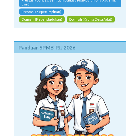
Prestasi (Bahasa, Seni, dan Budaya Non-Bali/Non Akademik
Lain)
Prestasi (Kepemimpinan)
Domisili (Kependudukan)
Domisili (Krama Desa Adat)
Panduan SPMB-PJJ 2026
t
a