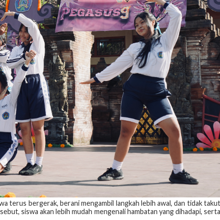
a terus bergerak, berani mengambil langkah lebih awal, dan tidak taku
sebut, siswa akan lebih mudah mengenali hambatan yang dihadapi, sert