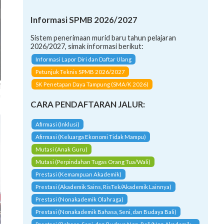
Informasi SPMB 2026/2027
Sistem penerimaan murid baru tahun pelajaran
2026/2027, simak informasi berikut:
Informasi Lapor Diri dan Daftar Ulang
Petunjuk Teknis SPMB 2026/2027
i
SK Penetapan Daya Tampung (SMA/K 2026)
n
CARA PENDAFTARAN JALUR:
Afirmasi (Inklusi)
Afirmasi (Keluarga Ekonomi Tidak Mampu)
Mutasi (Anak Guru)
Mutasi (Perpindahan Tugas Orang Tua/Wali)
Prestasi (Kemampuan Akademik)
Prestasi (Akademik Sains, RisTek/Akademik Lainnya)
Prestasi (Nonakademik Olahraga)
Prestasi (Nonakademik Bahasa, Seni, dan Budaya Bali)