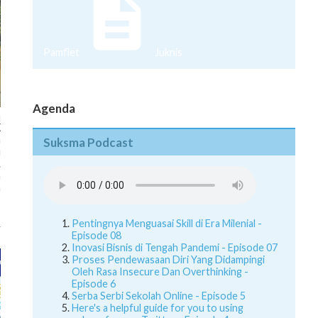
Pamflet
Juknis
Agenda
n
X
a
Suksma Podcast
u
.
a
a
Pentingnya Menguasai Skill di Era Milenial -
Episode 08
Inovasi Bisnis di Tengah Pandemi - Episode 07
Proses Pendewasaan Diri Yang Didampingi
Oleh Rasa Insecure Dan Overthinking -
Episode 6
Serba Serbi Sekolah Online - Episode 5
Here's a helpful guide for you to using