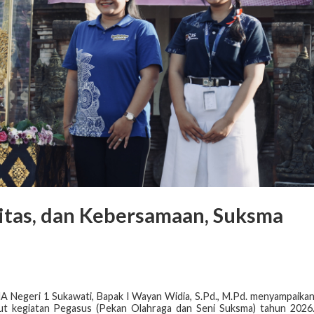
vitas, dan Kebersamaan, Suksma
 Negeri 1 Sukawati, Bapak I Wayan Widia, S.Pd., M.Pd. menyampaika
ut kegiatan Pegasus (Pekan Olahraga dan Seni Suksma) tahun 2026