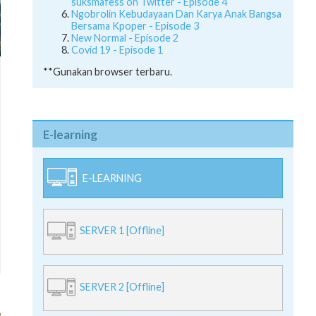
suksmafess on Twitter - Episode 4
Ngobrolin Kebudayaan Dan Karya Anak Bangsa
Bersama Kpoper - Episode 3
New Normal - Episode 2
Covid 19 - Episode 1
**Gunakan browser terbaru.
E-learning
E-LEARNING
SERVER 1 [Offline]
SERVER 2 [Offline]