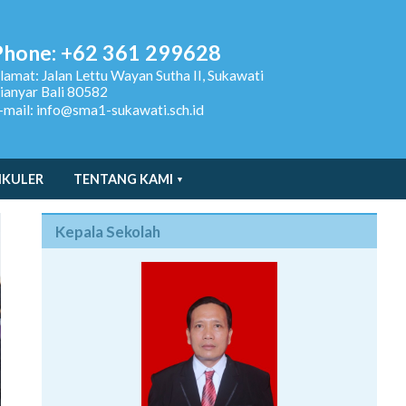
Phone: +62 361 299628
lamat:
Jalan Lettu Wayan Sutha II, Sukawati
ianyar Bali 80582
-mail: info@sma1-sukawati.sch.id
IKULER
TENTANG KAMI
Kepala Sekolah