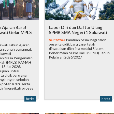
 Ajaran Baru!
Lapor Diri dan Daftar Ulang
wati Gelar MPLS
SPMB SMA Negeri 1 Sukawati
Panduan resmi bagi calon
09/07/2026
peserta didik baru yang telah
wali Tahun Ajaran
dinyatakan diterima melalui Sistem
an penuh semangat,
Penerimaan Murid Baru (SPMB) Tahun
ukawati
Pelajaran 2026/2027
an Masa Pengenalan
olah (MPLS) RAMAH
 13 Juli 2026.
tujuan untuk
a didik baru agar
ingkungan sekolah,
otensi diri, serta
iri mengikuti proses
berita
berita