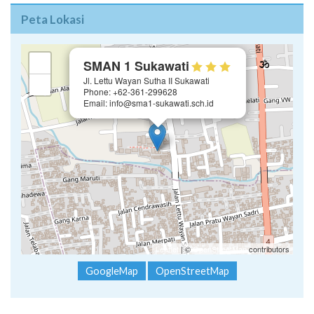
Peta Lokasi
×
+
SMAN 1 Sukawati
Jl. Lettu Wayan Sutha II Sukawati
−
Phone: +62-361-299628
Email: info@sma1-sukawati.sch.id
Leaflet
| ©
OpenStreetMap
contributors
GoogleMap
OpenStreetMap