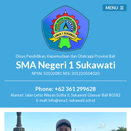
MENU
Dinas Pendidikan, Kepemudaan dan Olahraga
Provinsi Bali
SMA Negeri 1 Sukawati
NPSN: 50102081 NSS: 301220504020
Phone: +62 361 299628
Alamat:
Jalan Lettu Wayan Sutha II, Sukawati
Gianyar Bali 80582
E-mail: info@sma1-sukawati.sch.id