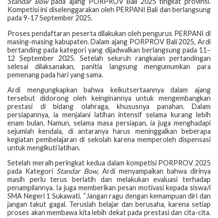
Standar Bow
pada ajang PORPROV Bali 2025 tingkat provinsi.
Kompetisi ini diselenggarakan oleh PERPANI Bali dan berlangsung
pada 9-17 September 2025.
Proses pendaftaran peserta dilakukan oleh pengurus PERPANI di
masing-masing kabupaten. Dalam ajang PORPROV Bali 2025, Ardi
bertanding pada kategori yang dijadwalkan berlangsung pada 11–
12 September 2025. Setelah seluruh rangkaian pertandingan
selesai dilaksanakan, panitia langsung mengumumkan para
pemenang pada hari yang sama.
Ardi mengungkapkan bahwa keikutsertaannya dalam ajang
tersebut didorong oleh keinginannya untuk mengembangkan
prestasi di bidang olahraga, khususnya panahan. Dalam
persiapannya, ia menjalani latihan intensif selama kurang lebih
enam bulan. Namun, selama masa persiapan, ia juga menghadapi
sejumlah kendala, di antaranya harus meninggalkan beberapa
kegiatan pembelajaran di sekolah karena memperoleh dispensasi
untuk mengikuti latihan.
Setelah meraih peringkat kedua dalam kompetisi PORPROV 2025
pada Kategori
Standar Bow
, Ardi menyampaikan bahwa dirinya
masih perlu terus berlatih dan melakukan evaluasi terhadap
penampilannya. Ia juga memberikan pesan motivasi kepada siswa/i
SMA Negeri 1 Sukawati, “Jangan ragu dengan kemampuan diri dan
jangan takut gagal. Teruslah belajar dan berusaha, karena setiap
proses akan membawa kita lebih dekat pada prestasi dan cita-cita.