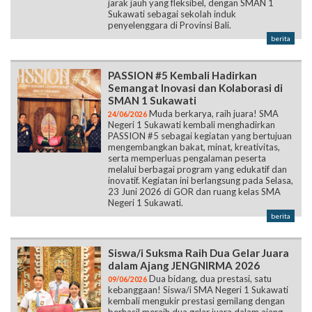
jarak jauh yang fleksibel, dengan SMAN 1
Sukawati sebagai sekolah induk
penyelenggara di Provinsi Bali.
berita
PASSION #5 Kembali Hadirkan
Semangat Inovasi dan Kolaborasi di
SMAN 1 Sukawati
Muda berkarya, raih juara! SMA
24/06/2026
Negeri 1 Sukawati kembali menghadirkan
PASSION #5 sebagai kegiatan yang bertujuan
mengembangkan bakat, minat, kreativitas,
serta memperluas pengalaman peserta
melalui berbagai program yang edukatif dan
inovatif. Kegiatan ini berlangsung pada Selasa,
23 Juni 2026 di GOR dan ruang kelas SMA
Negeri 1 Sukawati.
berita
Siswa/i Suksma Raih Dua Gelar Juara
dalam Ajang JENGNIRMA 2026
Dua bidang, dua prestasi, satu
09/06/2026
kebanggaan! Siswa/i SMA Negeri 1 Sukawati
kembali mengukir prestasi gemilang dengan
berhasil meraih dua gelar juara dalam ajang