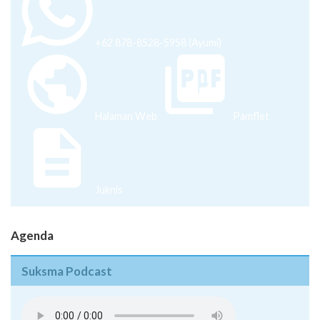
+62 878-8528-5958 (Ayumi)
Halaman Web
Pamflet
Juknis
Agenda
Suksma Podcast