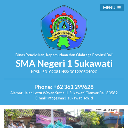
MENU
Dinas Pendidikan, Kepemudaan dan Olahraga
Provinsi Bali
SMA Negeri 1 Sukawati
NPSN: 50102081 NSS: 301220504020
Phone: +62 361 299628
Alamat:
Jalan Lettu Wayan Sutha II, Sukawati
Gianyar Bali 80582
E-mail: info@sma1-sukawati.sch.id