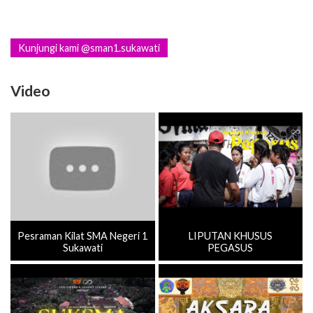
Kunjungi kami @sman1.sukawati
Video
Pesraman Kilat SMA Negeri 1
LIPUTAN KHUSUS
Sukawati
PEGASUS