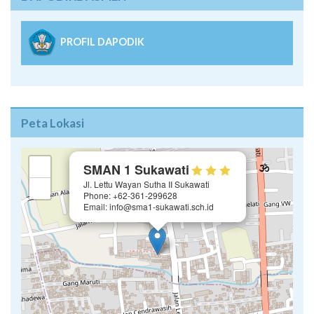
PROFIL DAPODIK
Peta Lokasi
×
+
SMAN 1 Sukawati
Jl. Lettu Wayan Sutha II Sukawati
−
Phone: +62-361-299628
Email: info@sma1-sukawati.sch.id