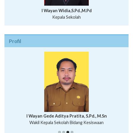
I Wayan Widia,S.Pd.,M.Pd
Kepala Sekolah
Profil
I Wayan Bawa Parmita, S.Pd
I Wayan Gede Aditya Pratita, S.Pd., M.Sn
Ni Wayan Nopi Sutantri, S.Pd.
Putu Suhartana, S.Pd.
Wakil Kepala Sekolah Bidang Kesiswaan