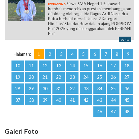
Siswa SMA Negeri 1 Sukawati
09/06/2026
kembali menorehkan prestasi membanggakan
di bidang olahraga. Ida Bagus Ardi Narendra
Putra berhasil meraih Juara 2 Kategori
Eliminasi Standar Bow dalam ajang PORPROV
Bali 2025 yang diselenggarakan oleh PERPANI
Bali.
berita
Halaman:
1
2
3
4
5
6
7
8
9
10
11
12
13
14
15
16
17
18
19
20
21
22
23
24
25
26
27
28
29
30
31
32
33
34
35
36
37
38
39
40
41
42
43
44
45
46
47
48
Galeri Foto