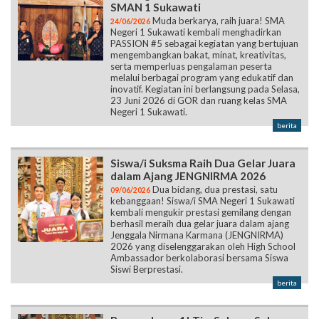
SMAN 1 Sukawati
Muda berkarya, raih juara! SMA
24/06/2026
Negeri 1 Sukawati kembali menghadirkan
PASSION #5 sebagai kegiatan yang bertujuan
mengembangkan bakat, minat, kreativitas,
serta memperluas pengalaman peserta
melalui berbagai program yang edukatif dan
inovatif. Kegiatan ini berlangsung pada Selasa,
23 Juni 2026 di GOR dan ruang kelas SMA
Negeri 1 Sukawati.
berita
Siswa/i Suksma Raih Dua Gelar Juara
dalam Ajang JENGNIRMA 2026
Dua bidang, dua prestasi, satu
09/06/2026
kebanggaan! Siswa/i SMA Negeri 1 Sukawati
kembali mengukir prestasi gemilang dengan
berhasil meraih dua gelar juara dalam ajang
Jenggala Nirmana Karmana (JENGNIRMA)
2026 yang diselenggarakan oleh High School
Ambassador berkolaborasi bersama Siswa
Siswi Berprestasi.
berita