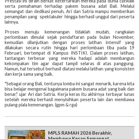
Prestasi ini diraih berkat ketertarikan mereka pada dunia catwalk
serta pemahaman terhadap pakem busana adat Bali. Melalui
semangat dan dedikasi penuh, Ari dan Satria mampu memberikan
penampilan yang spektakuler hingga berhasil unggul dari peserta
lainnya.
Proses menuju kemenangan tidaklah mudah, rangkaian
perlombaan dimulai sejak pendaftaran pada bulan November,
kemudian dilanjutkan dengan proses latihan intensif yang
dilakukan secara rutin hingga hari perlombaan tiba pada 19
Februari, bertempat di Kampus INSTIKI. Dalam proses latihan,
tantangan terbesar yang mereka hadapi adalah membangun
kekompakan tim agar dapat tampil selaras di atas panggung.
Namun, hal tersebut berhasil diatasi melalui latihan yang konsisten
dan kerja sama yang baik.
"Sebagai orang Bali, tentunya lomba ini sangat menarik, karena kita
bisa belajar mengenai bagaimana pakem busana adat yang baik dan
benar," ujar Ari dan Satria. Kerja keras itu akhirnya terbayar lunas
setelah mereka berhasil menyisihkan peserta lain dan membawa
pulang piala kemenangan. (gpm & rga)
MPLS RAMAH 2026 Berakhir,
Membawa Kesan Semangat