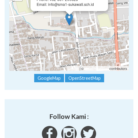
Email: info@sma1-sukawati.sch.id
Leaflet
| ©
OpenStreetMap
contributors
GoogleMap
OpenStreetMap
Follow Kami :