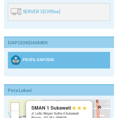
SERVER 3 [Offline]
DAPODIKDASMEN
PROFIL DAPODIK
Peta Lokasi
×
+
SMAN 1 Sukawati
Jl. Lettu Wayan Sutha II Sukawati
−
Phone: +62-361-299628