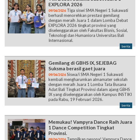
EXPLORA 2026
Tiga siswi SMA Negeri 1 Sukawati
09/06/2026
berhasil menorehkan prestasi gemilang
dengan meraih Juara 1 dalam Lomba Debat
EXPLORA 2026 tingkat provinsi yang
diselenggarakan oleh Fakultas Bisnis, Sosial,
Teknologi dan Humaniora Universitas Bali
Internasional.
berita
Gemilang di GBHS IX, SEJEBAG
Suksma berasil gaet juara
Siswa/i SMA Negeri 1 Sukawati
09/06/2026
kembali mengharumkan almamater sekolah
dengan meraih Juara 1 Lomba Tata Busana
Adat Bali Tingkat Provinsi dalam ajang GBHS
IX yang diselenggarakan oleh Kampus INSTIKI
pada Rabu, 19 Februari 2026.
berita
Memukau! Vampyra Dance Raih Juara
1 Dance Competition Tingkat
Provinsi.
Tampilkan pesona! Vampyra Dance
09/06/2026