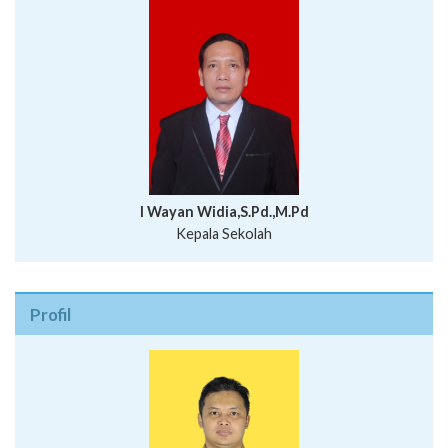
I Wayan Widia,S.Pd.,M.Pd
Kepala Sekolah
Profil