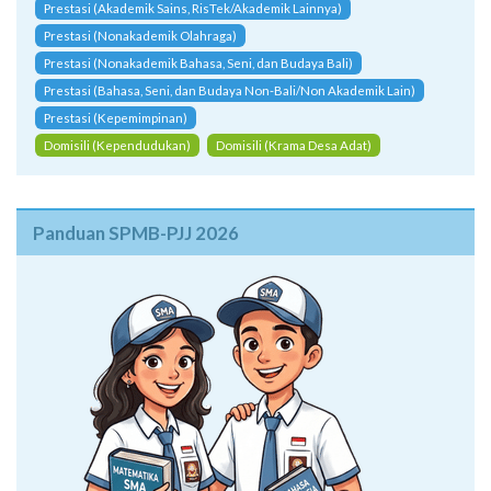
Prestasi (Akademik Sains, RisTek/Akademik Lainnya)
Prestasi (Nonakademik Olahraga)
Prestasi (Nonakademik Bahasa, Seni, dan Budaya Bali)
Prestasi (Bahasa, Seni, dan Budaya Non-Bali/Non Akademik Lain)
Prestasi (Kepemimpinan)
Domisili (Kependudukan)
Domisili (Krama Desa Adat)
Panduan SPMB-PJJ 2026