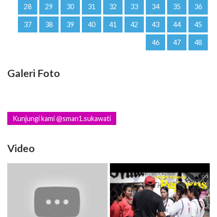
28
29
30
31
32
33
34
35
36
37
38
39
40
41
42
43
44
45
46
47
48
Galeri Foto
Kunjungi kami @sman1.sukawati
Video