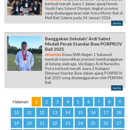
berhasil meraih Juara 1 dalam ajang Honda
Youth Fans School Olympic tingkat provinsi
yang diselenggarakan oleh Astra Motor Bali di
Mall Bali Galeria pada 24 Januari 2026.
berita
Banggakan Sekolah! Ardi Sabet
Medali Perak Standar Bow PORPROV
Bali 2025
Siswa SMA Negeri 1 Sukawati
09/06/2026
kembali menorehkan prestasi membanggakan
di bidang olahraga. Ida Bagus Ardi Narendra
Putra berhasil meraih Juara 2 Kategori
Eliminasi Standar Bow dalam ajang PORPROV
Bali 2025 yang diselenggarakan oleh PERPANI
Bali.
berita
Halaman:
1
2
3
4
5
6
7
8
9
10
11
12
13
14
15
16
17
18
19
20
21
22
23
24
25
26
27