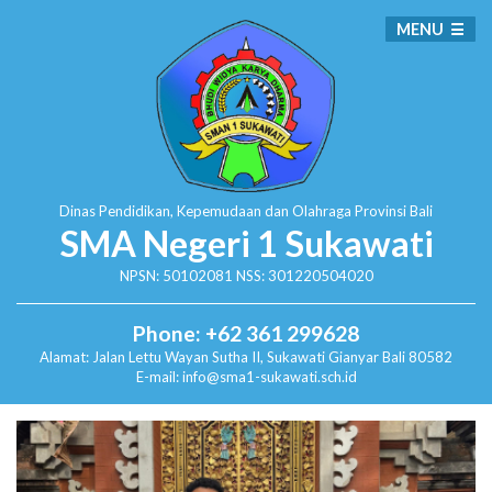
MENU
Dinas Pendidikan, Kepemudaan dan Olahraga
Provinsi Bali
SMA Negeri 1 Sukawati
NPSN: 50102081 NSS: 301220504020
Phone: +62 361 299628
Alamat:
Jalan Lettu Wayan Sutha II, Sukawati
Gianyar Bali 80582
E-mail: info@sma1-sukawati.sch.id