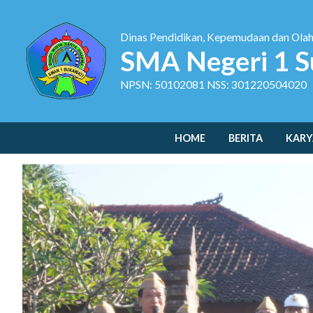
Dinas Pendidikan, Kepemudaan dan Ola
SMA Negeri 1 S
NPSN: 50102081 NSS: 301220504020
HOME
BERITA
KARY