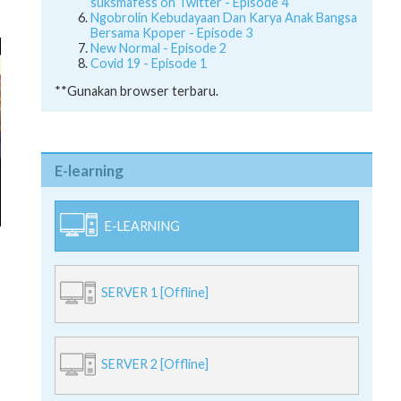
suksmafess on Twitter - Episode 4
Ngobrolin Kebudayaan Dan Karya Anak Bangsa
Bersama Kpoper - Episode 3
New Normal - Episode 2
Covid 19 - Episode 1
**Gunakan browser terbaru.
E-learning
E-LEARNING
SERVER 1 [Offline]
SERVER 2 [Offline]