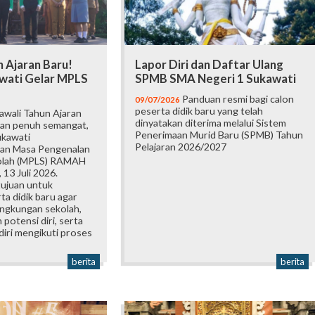
 Ajaran Baru!
Lapor Diri dan Daftar Ulang
wati Gelar MPLS
SPMB SMA Negeri 1 Sukawati
Panduan resmi bagi calon
09/07/2026
peserta didik baru yang telah
wali Tahun Ajaran
dinyatakan diterima melalui Sistem
an penuh semangat,
Penerimaan Murid Baru (SPMB) Tahun
ukawati
Pelajaran 2026/2027
an Masa Pengenalan
olah (MPLS) RAMAH
 13 Juli 2026.
tujuan untuk
a didik baru agar
ingkungan sekolah,
otensi diri, serta
iri mengikuti proses
berita
berita