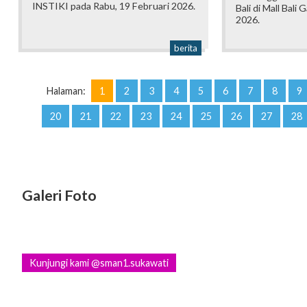
INSTIKI pada Rabu, 19 Februari 2026.
Bali di Mall Bali 
2026.
berita
Halaman:
1
2
3
4
5
6
7
8
9
20
21
22
23
24
25
26
27
28
Galeri Foto
Kunjungi kami @sman1.sukawati