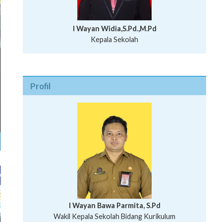
I Wayan Widia,S.Pd.,M.Pd
Kepala Sekolah
Profil
I Wayan Bawa Parmita, S.Pd
I Wayan Gede Aditya Pratita, S.Pd., M.Sn
Wakil Kepala Sekolah Bidang Kurikulum
Ni Wayan Nopi Sutantri, S.Pd.
Putu Suhartana, S.Pd.
Wakil Kepala Sekolah Bidang Kesiswaan