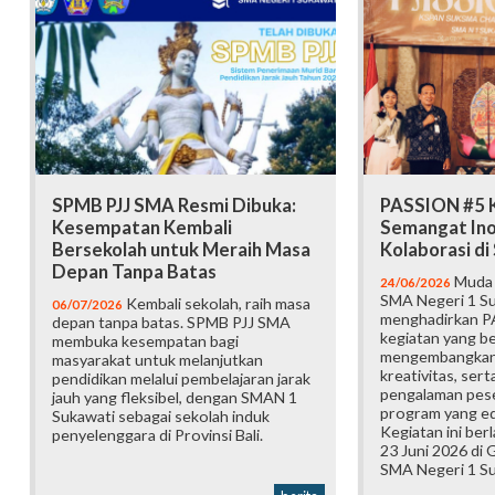
SPMB PJJ SMA Resmi Dibuka:
PASSION #5 K
Kesempatan Kembali
Semangat Ino
Bersekolah untuk Meraih Masa
Kolaborasi d
Depan Tanpa Batas
Muda b
24/06/2026
SMA Negeri 1 Su
Kembali sekolah, raih masa
06/07/2026
menghadirkan P
depan tanpa batas. SPMB PJJ SMA
kegiatan yang b
membuka kesempatan bagi
mengembangkan 
masyarakat untuk melanjutkan
kreativitas, ser
pendidikan melalui pembelajaran jarak
pengalaman pese
jauh yang fleksibel, dengan SMAN 1
program yang edu
Sukawati sebagai sekolah induk
Kegiatan ini ber
penyelenggara di Provinsi Bali.
23 Juni 2026 di
SMA Negeri 1 Su