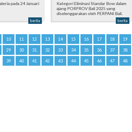
Galeria pada 24 Januari
Kategori Eliminasi Standar Bow dalam
ajang PORPROV Bali 2025 yang
diselenggarakan oleh PERPANI Bali.
berita
berita
10
11
12
13
14
15
16
17
18
19
29
30
31
32
33
34
35
36
37
38
39
40
41
42
43
44
45
46
47
48