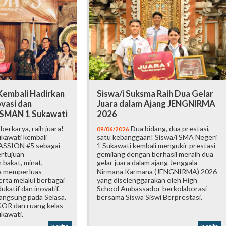
embali Hadirkan
Siswa/i Suksma Raih Dua Gelar
vasi dan
Juara dalam Ajang JENGNIRMA
i SMAN 1 Sukawati
2026
erkarya, raih juara!
Dua bidang, dua prestasi,
09/06/2026
kawati kembali
satu kebanggaan! Siswa/i SMA Negeri
ASSION #5 sebagai
1 Sukawati kembali mengukir prestasi
ertujuan
gemilang dengan berhasil meraih dua
bakat, minat,
gelar juara dalam ajang Jenggala
ta memperluas
Nirmana Karmana (JENGNIRMA) 2026
rta melalui berbagai
yang diselenggarakan oleh High
katif dan inovatif.
School Ambassador berkolaborasi
langsung pada Selasa,
bersama Siswa Siswi Berprestasi.
 GOR dan ruang kelas
kawati.