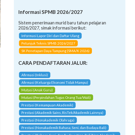
Informasi SPMB 2026/2027
Sistem penerimaan murid baru tahun pelajaran
2026/2027, simak informasi berikut:
Informasi Lapor Diri dan Daftar Ulang
Petunjuk Teknis SPMB 2026/2027
SK Penetapan Daya Tampung (SMA/K 2026)
CARA PENDAFTARAN JALUR:
Afirmasi (Inklusi)
Afirmasi (Keluarga Ekonomi Tidak Mampu)
Mutasi (Anak Guru)
Mutasi (Perpindahan Tugas Orang Tua/Wali)
Prestasi (Kemampuan Akademik)
Prestasi (Akademik Sains, RisTek/Akademik Lainnya)
Prestasi (Nonakademik Olahraga)
Prestasi (Nonakademik Bahasa, Seni, dan Budaya Bali)