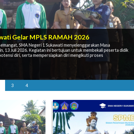
 Kembali Bersekolah untuk Meraih Masa
awati Gelar MPLS RAMAH 2026
Kesan Semangat Kebersamaan
semangat, SMA Negeri 1 Sukawati menyelenggarakan Masa
egeri 1 Sukawati
13 Juli 2026. Kegiatan ini bertujuan untuk membekali peserta didik
egeri 1 Sukawati yang dilaksanakan pada Jumat, 17 Juli 2026.
MB PJJ SMA membuka kesempatan bagi masyarakat untuk melanjutkan
 guna membangun semangat berprestasi dan karakter unggul di
tensi diri, serta mempersiapkan diri mengikuti proses
gan SMAN 1 Sukawati sebagai sekolah induk penyelenggara di Provinsi
elah dinyatakan diterima melalui Sistem Penerimaan Murid Baru
3
4