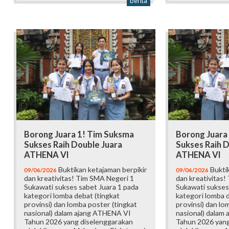
berita
Borong Juara 1! Tim Suksma
Borong Juara
Sukses Raih Double Juara
Sukses Raih D
ATHENA VI
ATHENA VI
Buktikan ketajaman berpikir
Buktik
09/06/2026
09/06/2026
dan kreativitas! Tim SMA Negeri 1
dan kreativitas!
Sukawati sukses sabet Juara 1 pada
Sukawati sukses
kategori lomba debat (tingkat
kategori lomba d
provinsi) dan lomba poster (tingkat
provinsi) dan lo
nasional) dalam ajang ATHENA VI
nasional) dalam
Tahun 2026 yang diselenggarakan
Tahun 2026 yang