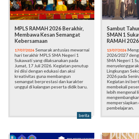
MPLS RAMAH 2026 Berakhir,
Sambut Tahun
Membawa Kesan Semangat
SMAN 1 Suka
Kebersamaan
RAMAH 2026
Semarak antusias mewarnai
Menga
17/07/2026
13/07/2026
hari terakhir MPLS SMA Negeri 1
2026/2027 deng
Sukawati yang dilaksanakan pada
SMA Negeri 1 S
Jumat, 17 Juli 2026. Kegiatan penutup
menyelenggarak
ini diisi dengan edukasi dan aksi
Lingkungan Sek
kreativitas guna membangun
2026 pada Senin,
semangat berprestasi dan karakter
Kegiatan ini ber
unggul di kalangan peserta didik baru.
membekali pesert
lebih mengenal l
mengembangkan p
mempersiapkan d
pembelajaran.
berita