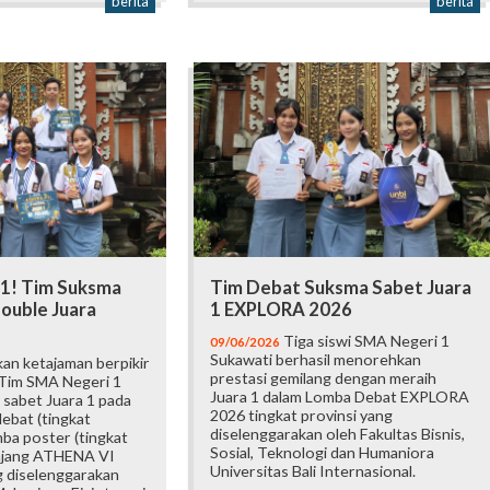
berita
berita
 1! Tim Suksma
Tim Debat Suksma Sabet Juara
ouble Juara
1 EXPLORA 2026
Tiga siswi SMA Negeri 1
09/06/2026
Sukawati berhasil menorehkan
an ketajaman berpikir
prestasi gemilang dengan meraih
 Tim SMA Negeri 1
Juara 1 dalam Lomba Debat EXPLORA
 sabet Juara 1 pada
2026 tingkat provinsi yang
ebat (tingkat
diselenggarakan oleh Fakultas Bisnis,
mba poster (tingkat
Sosial, Teknologi dan Humaniora
 ajang ATHENA VI
Universitas Bali Internasional.
 diselenggarakan