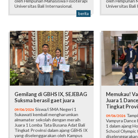
oleh Himpunan Mahasiswa Fisioterapi
oleh Himpunan M
Universitas Bali Internasional.
Universitas Bali 
berita
Gemilang di GBHS IX, SEJEBAG
Memukau! Va
Suksma berasil gaet juara
Juara 1 Danc
Tingkat Provi
Siswa/i SMA Negeri 1
09/06/2026
Sukawati kembali mengharumkan
Tampi
09/06/2026
almamater sekolah dengan meraih
Vampyra Dance b
Juara 1 Lomba Tata Busana Adat Bali
1 dalam ajang H
Tingkat Provinsi dalam ajang GBHS IX
School Olympic t
yang diselenggarakan oleh Kampus
diselenggarakan