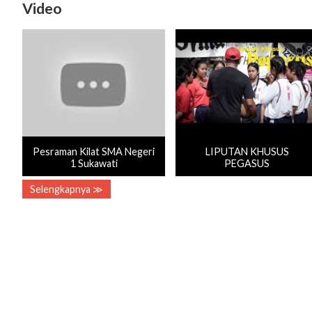
Video
Pesraman Kilat SMA Negeri
LIPUTAN KHUSUS
1 Sukawati
PEGASUS
Selengkapnya ≫