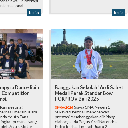
ahasiswa Fisioterapi
Internasional.
berita
berita
mpyra Dance Raih
Banggakan Sekolah! Ardi Sabet
e Competition
Medali Perak Standar Bow
nsi.
PORPROV Bali 2025
lkan pesona!
Siswa SMA Negeri 1
09/06/2026
erhasil meraih Juara
Sukawati kembali menorehkan
onda Youth Fans
prestasi membanggakan di bidang
ingkat provinsi yang
olahraga. Ida Bagus Ardi Narendra
 oleh Astra Motor
Putra berhasil meraih Juara 2