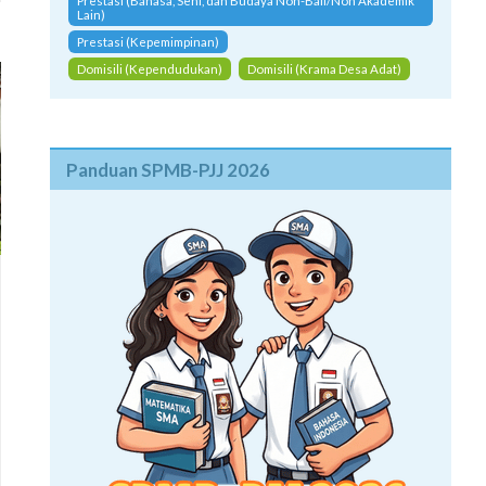
Prestasi (Bahasa, Seni, dan Budaya Non-Bali/Non Akademik
Lain)
Prestasi (Kepemimpinan)
Domisili (Kependudukan)
Domisili (Krama Desa Adat)
Panduan SPMB-PJJ 2026