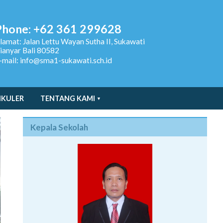
Phone: +62 361 299628
lamat:
Jalan Lettu Wayan Sutha II, Sukawati
ianyar Bali 80582
-mail: info@sma1-sukawati.sch.id
IKULER
TENTANG KAMI
Kepala Sekolah