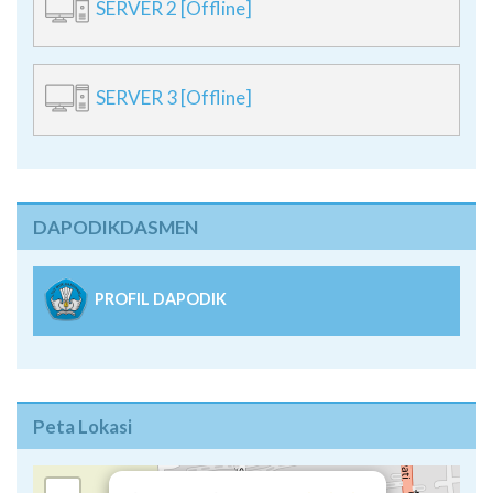
SERVER 3 [Offline]
DAPODIKDASMEN
PROFIL DAPODIK
Peta Lokasi
×
+
SMAN 1 Sukawati
Jl. Lettu Wayan Sutha II Sukawati
−
Phone: +62-361-299628
Email: info@sma1-sukawati.sch.id