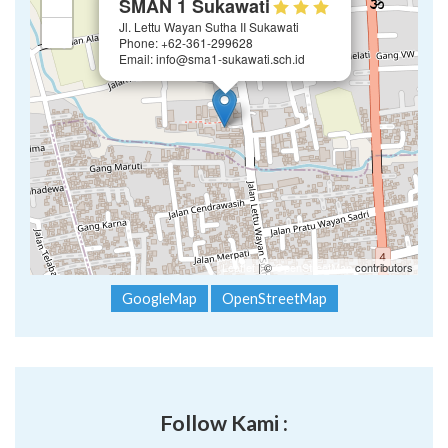
Leaflet
| ©
OpenStreetMap
contributors
GoogleMap
OpenStreetMap
Follow Kami :