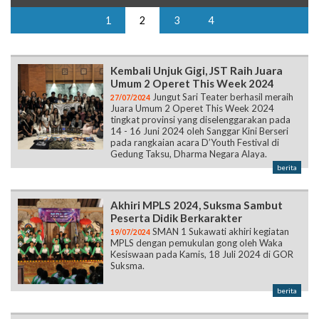
Kembali Unjuk Gigi, JST Raih Juara
Umum 2 Operet This Week 2024
Jungut Sari Teater berhasil meraih
27/07/2024
Juara Umum 2 Operet This Week 2024
tingkat provinsi yang diselenggarakan pada
14 - 16 Juni 2024 oleh Sanggar Kini Berseri
pada rangkaian acara D’Youth Festival di
Gedung Taksu, Dharma Negara Alaya.
berita
Akhiri MPLS 2024, Suksma Sambut
Peserta Didik Berkarakter
SMAN 1 Sukawati akhiri kegiatan
19/07/2024
MPLS dengan pemukulan gong oleh Waka
Kesiswaan pada Kamis, 18 Juli 2024 di GOR
Suksma.
berita
Mengenal Lingkungan Sekolah, MPLS
2024 Resmi Dibuka
Awali tahun ajaran baru, SMA
16/07/2024
Negeri 1 Sukawati melaksanakan kegiatan