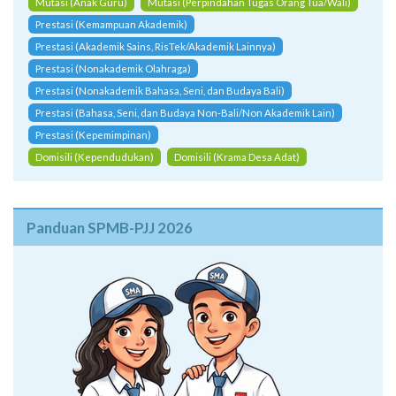
Prestasi (Nonakademik Olahraga)
Prestasi (Nonakademik Bahasa, Seni, dan Budaya Bali)
Prestasi (Bahasa, Seni, dan Budaya Non-Bali/Non Akademik Lain)
Prestasi (Kepemimpinan)
Domisili (Kependudukan)
Domisili (Krama Desa Adat)
Panduan SPMB-PJJ 2026