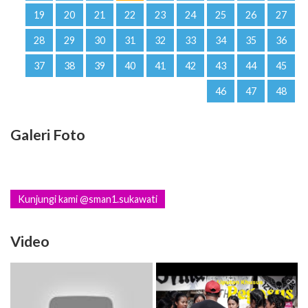
37
38
39
40
41
42
43
44
45
46
47
48
Galeri Foto
Kunjungi kami @sman1.sukawati
Video