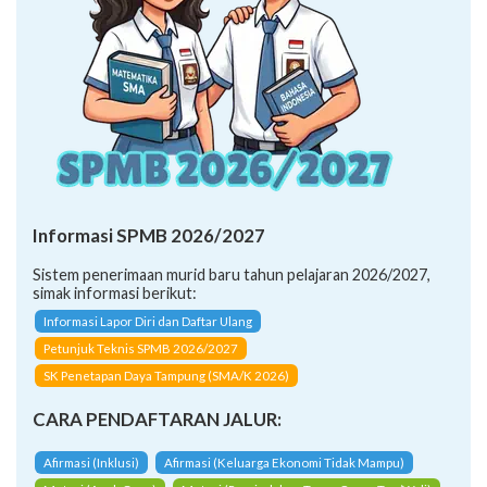
Informasi SPMB 2026/2027
Sistem penerimaan murid baru tahun pelajaran 2026/2027,
simak informasi berikut:
Informasi Lapor Diri dan Daftar Ulang
Petunjuk Teknis SPMB 2026/2027
SK Penetapan Daya Tampung (SMA/K 2026)
CARA PENDAFTARAN JALUR:
Afirmasi (Inklusi)
Afirmasi (Keluarga Ekonomi Tidak Mampu)
Mutasi (Anak Guru)
Mutasi (Perpindahan Tugas Orang Tua/Wali)
Prestasi (Kemampuan Akademik)
Prestasi (Akademik Sains, RisTek/Akademik Lainnya)