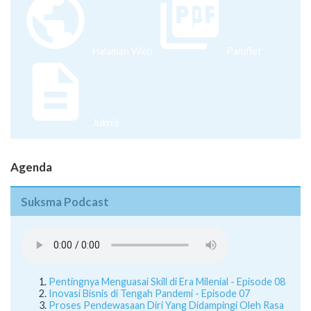
Halaman Web
Pamflet
Juknis
Agenda
Suksma Podcast
Pentingnya Menguasai Skill di Era Milenial - Episode 08
Inovasi Bisnis di Tengah Pandemi - Episode 07
Proses Pendewasaan Diri Yang Didampingi Oleh Rasa
Insecure Dan Overthinking - Episode 6
Serba Serbi Sekolah Online - Episode 5
Here's a helpful guide for you to using suksmafess on