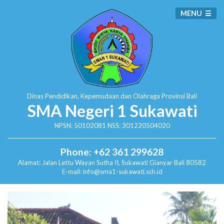
MENU
Dinas Pendidikan, Kepemudaan dan Olahraga
Provinsi Bali
SMA Negeri 1 Sukawati
NPSN: 50102081 NSS: 301220504020
Phone: +62 361 299628
Alamat:
Jalan Lettu Wayan Sutha II, Sukawati
Gianyar Bali 80582
E-mail: info@sma1-sukawati.sch.id