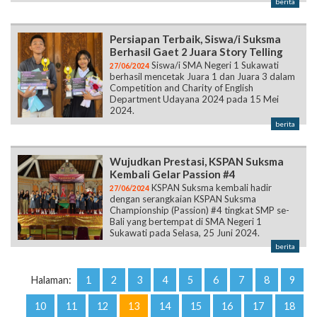
Berhasil Gaet 2 Juara Story Telling
Siswa/i SMA Negeri 1 Sukawati
27/06/2024
berhasil mencetak Juara 1 dan Juara 3 dalam
Competition and Charity of English
Department Udayana 2024 pada 15 Mei
2024.
berita
Wujudkan Prestasi, KSPAN Suksma
Kembali Gelar Passion #4
KSPAN Suksma kembali hadir
27/06/2024
dengan serangkaian KSPAN Suksma
Championship (Passion) #4 tingkat SMP se-
Bali yang bertempat di SMA Negeri 1
Sukawati pada Selasa, 25 Juni 2024.
berita
Halaman:
1
2
3
4
5
6
7
8
9
10
11
12
13
14
15
16
17
18
19
20
21
22
23
24
25
26
27
28
29
30
31
32
33
34
35
36