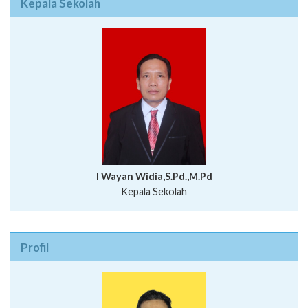
I Wayan Widia,S.Pd.,M.Pd
Kepala Sekolah
Profil