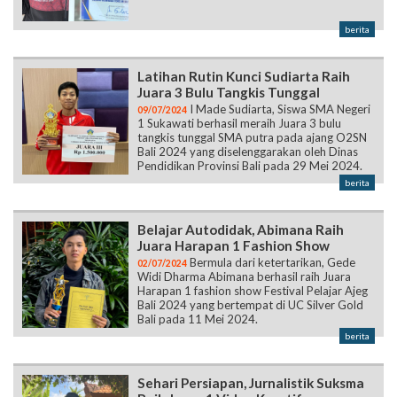
Latihan Rutin Kunci Sudiarta Raih
Juara 3 Bulu Tangkis Tunggal
I Made Sudiarta, Siswa SMA Negeri
09/07/2024
1 Sukawati berhasil meraih Juara 3 bulu
tangkis tunggal SMA putra pada ajang O2SN
Bali 2024 yang diselenggarakan oleh Dinas
Pendidikan Provinsi Bali pada 29 Mei 2024.
berita
Belajar Autodidak, Abimana Raih
Juara Harapan 1 Fashion Show
Bermula dari ketertarikan, Gede
02/07/2024
Widi Dharma Abimana berhasil raih Juara
Harapan 1 fashion show Festival Pelajar Ajeg
Bali 2024 yang bertempat di UC Silver Gold
Bali pada 11 Mei 2024.
berita
Sehari Persiapan, Jurnalistik Suksma
Raih Juara 1 Video Kreatif
Kembali raih prestasi, Jurnalistik
02/07/2024
Suksma bawa pulang Juara 1 lomba video
kreatif yang diselenggarakan oleh BEM