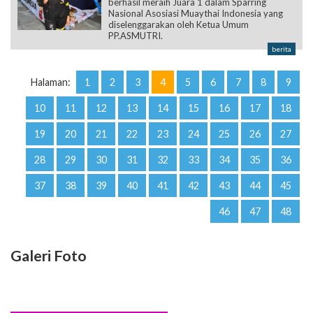
berhasil meraih Juara 1 dalam Sparring
Nasional Asosiasi Muaythai Indonesia yang
diselenggarakan oleh Ketua Umum
PP.ASMUTRI.
berita
Halaman:
1
2
3
4
5
6
7
8
9
10
11
12
13
14
15
16
17
18
19
20
21
22
23
24
25
26
27
28
29
30
31
32
33
34
35
36
37
38
39
40
41
42
43
44
45
46
47
48
Galeri Foto