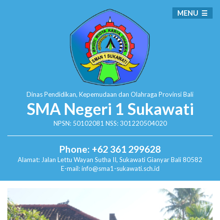
MENU
Dinas Pendidikan, Kepemudaan dan Olahraga
Provinsi Bali
SMA Negeri 1 Sukawati
NPSN: 50102081 NSS: 301220504020
Phone: +62 361 299628
Alamat:
Jalan Lettu Wayan Sutha II, Sukawati
Gianyar Bali 80582
E-mail: info@sma1-sukawati.sch.id