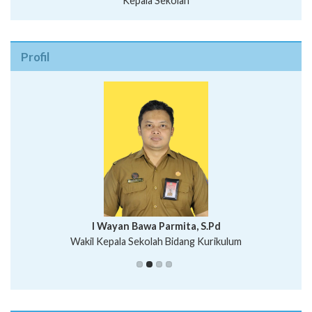
Kepala Sekolah
Profil
I Wayan Bawa Parmita, S.Pd
I Wayan Gede Aditya Pratita, S.Pd., M.Sn
Wakil Kepala Sekolah Bidang Kurikulum
Ni Wayan Nopi Sutantri, S.Pd.
Putu Suhartana, S.Pd.