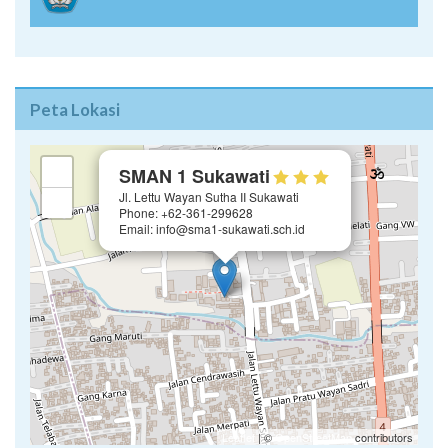
Peta Lokasi
×
+
SMAN 1 Sukawati
Jl. Lettu Wayan Sutha II Sukawati
−
Phone: +62-361-299628
Email: info@sma1-sukawati.sch.id
Leaflet
| ©
OpenStreetMap
contributors