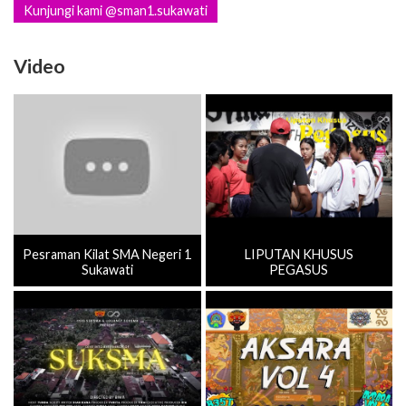
Kunjungi kami @sman1.sukawati
Video
Pesraman Kilat SMA Negeri 1
LIPUTAN KHUSUS
Sukawati
PEGASUS