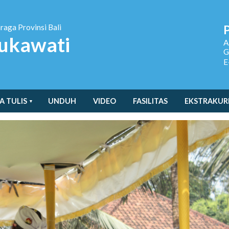
hraga
Provinsi Bali
ukawati
A
G
E
A TULIS
UNDUH
VIDEO
FASILITAS
EKSTRAKUR