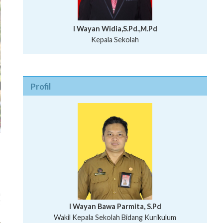
I Wayan Widia,S.Pd.,M.Pd
Kepala Sekolah
Profil
a
g
I Wayan Bawa Parmita, S.Pd
I Wayan Gede Aditya Pratita, S.Pd., M.Sn
Ni Wayan Nopi Sutantri, S.Pd.
Putu Suhartana, S.Pd.
Wakil Kepala Sekolah Bidang Kesiswaan