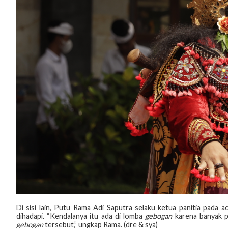
Di sisi lain, Putu Rama Adi Saputra selaku ketua panitia pada 
dihadapi. “Kendalanya itu ada di lomba
gebogan
karena banyak p
gebogan
tersebut,” ungkap Rama. (dre & sya)