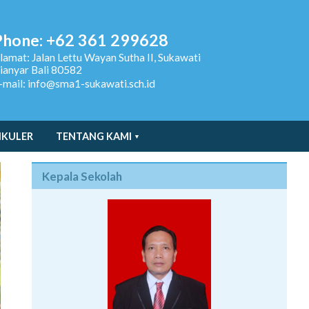
Phone: +62 361 299628
lamat:
Jalan Lettu Wayan Sutha II, Sukawati
ianyar Bali 80582
-mail: info@sma1-sukawati.sch.id
IKULER
TENTANG KAMI
Kepala Sekolah