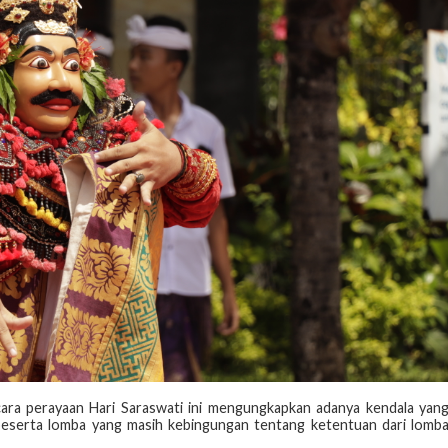
acara perayaan Hari Saraswati ini mengungkapkan adanya kendala yan
eserta lomba yang masih kebingungan tentang ketentuan dari lomb