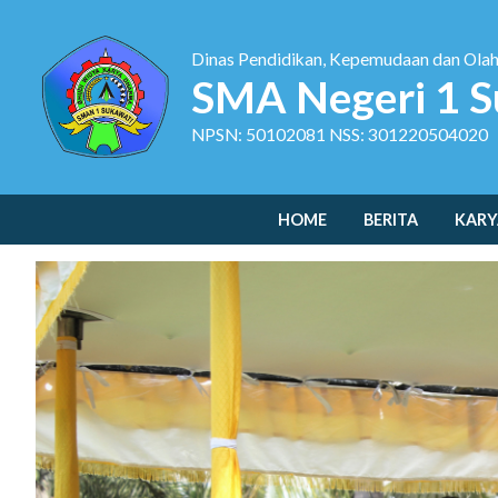
Dinas Pendidikan, Kepemudaan dan Ola
SMA Negeri 1 S
NPSN: 50102081 NSS: 301220504020
HOME
BERITA
KARY