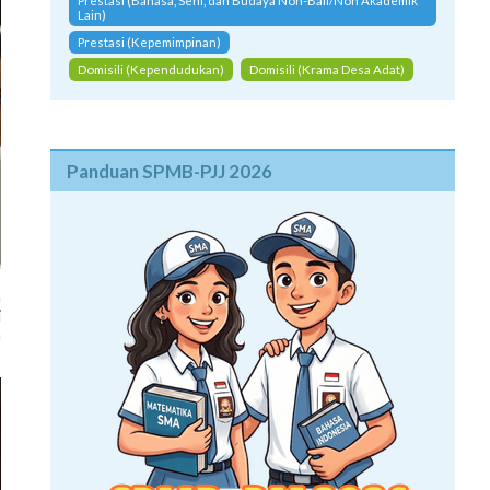
Prestasi (Bahasa, Seni, dan Budaya Non-Bali/Non Akademik
Lain)
Prestasi (Kepemimpinan)
Domisili (Kependudukan)
Domisili (Krama Desa Adat)
Panduan SPMB-PJJ 2026
a
i
a