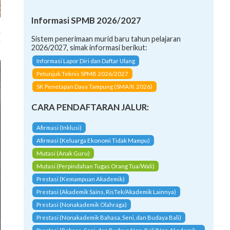
Informasi SPMB 2026/2027
.
a
Sistem penerimaan murid baru tahun pelajaran
2026/2027, simak informasi berikut:
Informasi Lapor Diri dan Daftar Ulang
Petunjuk Teknis SPMB 2026/2027
SK Penetapan Daya Tampung (SMA/K 2026)
CARA PENDAFTARAN JALUR:
Afirmasi (Inklusi)
Afirmasi (Keluarga Ekonomi Tidak Mampu)
Mutasi (Anak Guru)
Mutasi (Perpindahan Tugas Orang Tua/Wali)
Prestasi (Kemampuan Akademik)
Prestasi (Akademik Sains, RisTek/Akademik Lainnya)
Prestasi (Nonakademik Olahraga)
Prestasi (Nonakademik Bahasa, Seni, dan Budaya Bali)