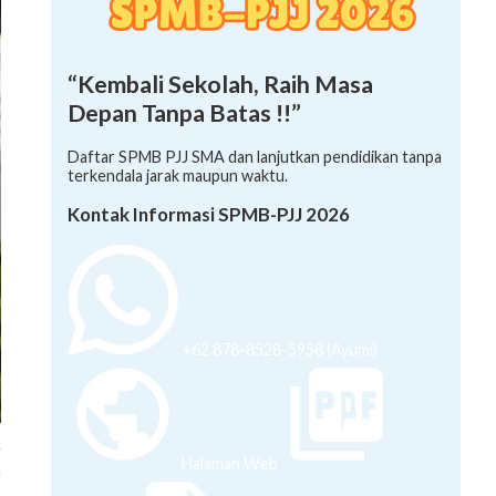
“Kembali Sekolah, Raih Masa
Depan Tanpa Batas !!”
Daftar SPMB PJJ SMA dan lanjutkan pendidikan tanpa
terkendala jarak maupun waktu.
Kontak Informasi SPMB-PJJ 2026
+62 878-8528-5958 (Ayumi)
g
a
Halaman Web