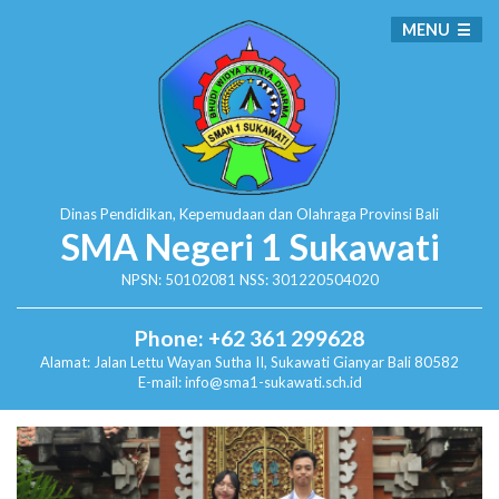
MENU
Dinas Pendidikan, Kepemudaan dan Olahraga
Provinsi Bali
SMA Negeri 1 Sukawati
NPSN: 50102081 NSS: 301220504020
Phone: +62 361 299628
Alamat:
Jalan Lettu Wayan Sutha II, Sukawati
Gianyar Bali 80582
E-mail: info@sma1-sukawati.sch.id