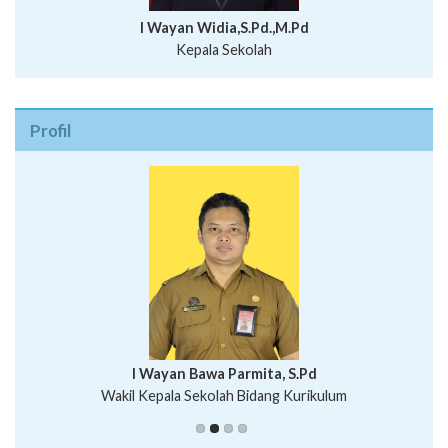
I Wayan Widia,S.Pd.,M.Pd
Kepala Sekolah
Profil
I Wayan Bawa Parmita, S.Pd
I Wayan Gede Aditya Pratita, S.Pd., M.Sn
Wakil Kepala Sekolah Bidang Kurikulum
Ni Wayan Nopi Sutantri, S.Pd.
Putu Suhartana, S.Pd.