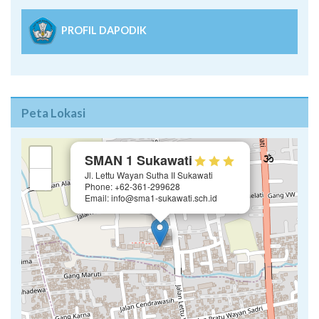
PROFIL DAPODIK
Peta Lokasi
×
+
SMAN 1 Sukawati
Jl. Lettu Wayan Sutha II Sukawati
−
Phone: +62-361-299628
Email: info@sma1-sukawati.sch.id