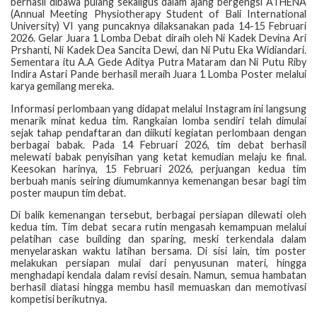
berhasil dibawa pulang sekaligus dalam ajang bergengsi ATHENA
(Annual Meeting Physiotherapy Student of Bali International
University) VI yang puncaknya dilaksanakan pada 14-15 Februari
2026. Gelar Juara 1 Lomba Debat diraih oleh Ni Kadek Devina Ari
Prshanti, Ni Kadek Dea Sancita Dewi, dan Ni Putu Eka Widiandari.
Sementara itu A.A Gede Aditya Putra Mataram dan Ni Putu Riby
Indira Astari Pande berhasil meraih Juara 1 Lomba Poster melalui
karya gemilang mereka.
Informasi perlombaan yang didapat melalui Instagram ini langsung
menarik minat kedua tim. Rangkaian lomba sendiri telah dimulai
sejak tahap pendaftaran dan diikuti kegiatan perlombaan dengan
berbagai babak. Pada 14 Februari 2026, tim debat berhasil
melewati babak penyisihan yang ketat kemudian melaju ke final.
Keesokan harinya, 15 Februari 2026, perjuangan kedua tim
berbuah manis seiring diumumkannya kemenangan besar bagi tim
poster maupun tim debat.
Di balik kemenangan tersebut, berbagai persiapan dilewati oleh
kedua tim. Tim debat secara rutin mengasah kemampuan melalui
pelatihan case building dan sparing, meski terkendala dalam
menyelaraskan waktu latihan bersama. Di sisi lain, tim poster
melakukan persiapan mulai dari penyusunan materi, hingga
menghadapi kendala dalam revisi desain. Namun, semua hambatan
berhasil diatasi hingga membu hasil memuaskan dan memotivasi
kompetisi berikutnya.