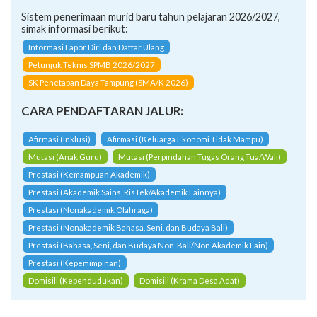
Sistem penerimaan murid baru tahun pelajaran 2026/2027,
simak informasi berikut:
Informasi Lapor Diri dan Daftar Ulang
Petunjuk Teknis SPMB 2026/2027
SK Penetapan Daya Tampung (SMA/K 2026)
CARA PENDAFTARAN JALUR:
Afirmasi (Inklusi)
Afirmasi (Keluarga Ekonomi Tidak Mampu)
Mutasi (Anak Guru)
Mutasi (Perpindahan Tugas Orang Tua/Wali)
Prestasi (Kemampuan Akademik)
Prestasi (Akademik Sains, RisTek/Akademik Lainnya)
Prestasi (Nonakademik Olahraga)
Prestasi (Nonakademik Bahasa, Seni, dan Budaya Bali)
Prestasi (Bahasa, Seni, dan Budaya Non-Bali/Non Akademik Lain)
Prestasi (Kepemimpinan)
Domisili (Kependudukan)
Domisili (Krama Desa Adat)