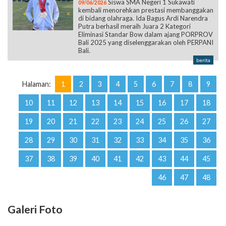
Siswa SMA Negeri 1 Sukawati
09/06/2026
kembali menorehkan prestasi membanggakan
di bidang olahraga. Ida Bagus Ardi Narendra
Putra berhasil meraih Juara 2 Kategori
Eliminasi Standar Bow dalam ajang PORPROV
Bali 2025 yang diselenggarakan oleh PERPANI
Bali.
berita
Halaman:
1
2
3
4
5
6
7
8
9
10
11
12
13
14
15
16
17
18
19
20
21
22
23
24
25
26
27
28
29
30
31
32
33
34
35
36
37
38
39
40
41
42
43
44
45
46
47
48
Galeri Foto