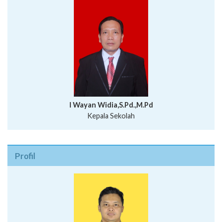
I Wayan Widia,S.Pd.,M.Pd
Kepala Sekolah
Profil