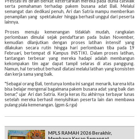
Prestasi ini diraih berkat ketertarikan mereka pada dunia catwalk
serta pemahaman terhadap pakem busana adat Bali. Melalui
semangat dan dedikasi penuh, Ari dan Satria mampu memberikan
penampilan yang spektakuler hingga berhasil unggul dari peserta
lainnya.
Proses menuju kemenangan tidaklah mudah, rangkaian
perlombaan dimulai sejak pendaftaran pada bulan November,
kemudian dilanjutkan dengan proses latihan intensif yang
dilakukan secara rutin hingga hari perlombaan tiba pada 19
Februari, bertempat di Kampus INSTIKI. Dalam proses latihan,
tantangan terbesar yang mereka hadapi adalah membangun
kekompakan tim agar dapat tampil selaras di atas panggung.
Namun, hal tersebut berhasil diatasi melalui latihan yang konsisten
dan kerja sama yang baik.
"Sebagai orang Bali, tentunya lomba ini sangat menarik, karena kita
bisa belajar mengenai bagaimana pakem busana adat yang baik dan
benar," ujar Ari dan Satria. Kerja keras itu akhirnya terbayar lunas
setelah mereka berhasil menyisihkan peserta lain dan membawa
pulang piala kemenangan. (gpm & rga)
MPLS RAMAH 2026 Berakhir,
Membawa Kesan Semangat