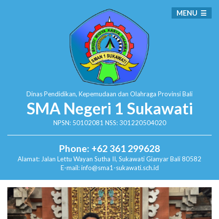
MENU
Dinas Pendidikan, Kepemudaan dan Olahraga
Provinsi Bali
SMA Negeri 1 Sukawati
NPSN: 50102081 NSS: 301220504020
Phone: +62 361 299628
Alamat:
Jalan Lettu Wayan Sutha II, Sukawati
Gianyar Bali 80582
E-mail: info@sma1-sukawati.sch.id