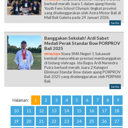
berhasil meraih Juara 1 dalam ajang Honda
Youth Fans School Olympic tingkat provinsi
yang diselenggarakan oleh Astra Motor Bali di
Mall Bali Galeria pada 24 Januari 2026.
berita
Banggakan Sekolah! Ardi Sabet
Medali Perak Standar Bow PORPROV
Bali 2025
Siswa SMA Negeri 1 Sukawati
09/06/2026
kembali menorehkan prestasi membanggakan
di bidang olahraga. Ida Bagus Ardi Narendra
Putra berhasil meraih Juara 2 Kategori
Eliminasi Standar Bow dalam ajang PORPROV
Bali 2025 yang diselenggarakan oleh PERPANI
Bali.
berita
Halaman:
1
2
3
4
5
6
7
8
9
10
11
12
13
14
15
16
17
18
19
20
21
22
23
24
25
26
27