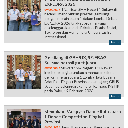
EXPLORA 2026
Tiga siswi SMA Negeri 1 Sukawati
09/06/2026
berhasil menorehkan prestasi gemilang
dengan meraih Juara 1 dalam Lomba Debat
EXPLORA 2026 tingkat provinsi yang
diselenggarakan oleh Fakultas Bisnis, Sosial,
Teknologi dan Humaniora Universitas Bali
Internasional.
berita
Gemilang di GBHS IX, SEJEBAG
Suksma berasil gaet juara
Siswa/i SMA Negeri 1 Sukawati
09/06/2026
kembali mengharumkan almamater sekolah
dengan meraih Juara 1 Lomba Tata Busana
Adat Bali Tingkat Provinsi dalam ajang GBHS
IX yang diselenggarakan oleh Kampus INSTIKI
pada Rabu, 19 Februari 2026.
berita
Memukau! Vampyra Dance Raih Juara
1 Dance Competition Tingkat
Provinsi.
Tampilkan pesona! Vampyra Dance
09/06/2026