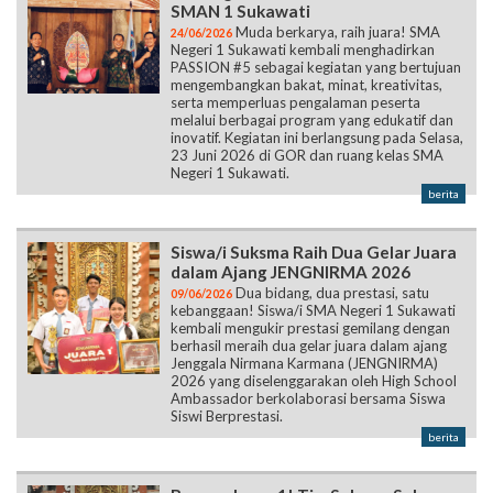
SMAN 1 Sukawati
Muda berkarya, raih juara! SMA
24/06/2026
Negeri 1 Sukawati kembali menghadirkan
PASSION #5 sebagai kegiatan yang bertujuan
mengembangkan bakat, minat, kreativitas,
serta memperluas pengalaman peserta
melalui berbagai program yang edukatif dan
inovatif. Kegiatan ini berlangsung pada Selasa,
23 Juni 2026 di GOR dan ruang kelas SMA
Negeri 1 Sukawati.
berita
Siswa/i Suksma Raih Dua Gelar Juara
dalam Ajang JENGNIRMA 2026
Dua bidang, dua prestasi, satu
09/06/2026
kebanggaan! Siswa/i SMA Negeri 1 Sukawati
kembali mengukir prestasi gemilang dengan
berhasil meraih dua gelar juara dalam ajang
Jenggala Nirmana Karmana (JENGNIRMA)
2026 yang diselenggarakan oleh High School
Ambassador berkolaborasi bersama Siswa
Siswi Berprestasi.
berita