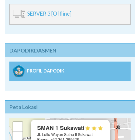
SERVER 3 [Offline]
DAPODIKDASMEN
PROFIL DAPODIK
Peta Lokasi
×
+
SMAN 1 Sukawati
Jl. Lettu Wayan Sutha II Sukawati
−
Phone: +62-361-299628