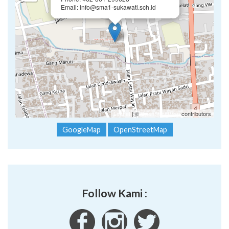
Email: info@sma1-sukawati.sch.id
Leaflet
| ©
OpenStreetMap
contributors
GoogleMap
OpenStreetMap
Follow Kami :