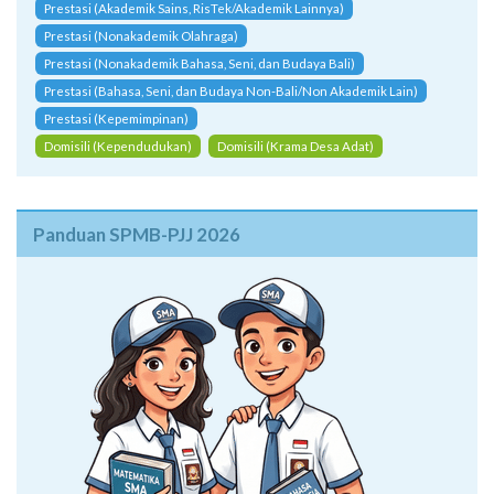
Prestasi (Akademik Sains, RisTek/Akademik Lainnya)
Prestasi (Nonakademik Olahraga)
Prestasi (Nonakademik Bahasa, Seni, dan Budaya Bali)
Prestasi (Bahasa, Seni, dan Budaya Non-Bali/Non Akademik Lain)
Prestasi (Kepemimpinan)
Domisili (Kependudukan)
Domisili (Krama Desa Adat)
Panduan SPMB-PJJ 2026