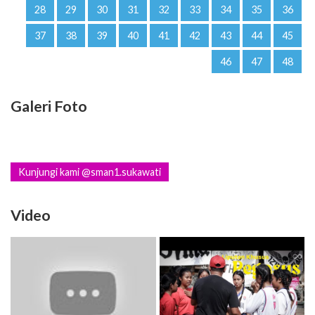
28
29
30
31
32
33
34
35
36
37
38
39
40
41
42
43
44
45
46
47
48
Galeri Foto
Kunjungi kami @sman1.sukawati
Video