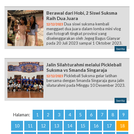
Berawal dari Hobi, 2 Siswi Suksma
Raih Dua Juara
Dua siswi suksma kembali
12/12/2023
menggaet dua juara dalam lomba mini vlog
dan fotografi tingkat provinsi yang
diselenggarakan oleh Jegeg Bagus Gianyar
pada 20 Juli 2023 sampai 1 Oktober 2023.
berita
Jalin Silahturahmi melalui Pickleball
Suksma vs Smanda Singaraja
Pickleball Suksma gelar latihan
12/12/2023
bersama dengan Smanda Singaraja guna jalin
silaturahmi pada Minggu 10 Desember 2023.
berita
Halaman:
1
2
3
4
5
6
7
8
9
10
11
12
13
14
15
16
17
18