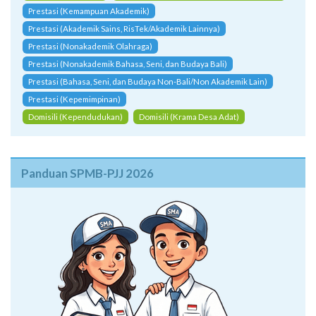
Prestasi (Kemampuan Akademik)
Prestasi (Akademik Sains, RisTek/Akademik Lainnya)
Prestasi (Nonakademik Olahraga)
Prestasi (Nonakademik Bahasa, Seni, dan Budaya Bali)
Prestasi (Bahasa, Seni, dan Budaya Non-Bali/Non Akademik Lain)
Prestasi (Kepemimpinan)
Domisili (Kependudukan)
Domisili (Krama Desa Adat)
Panduan SPMB-PJJ 2026