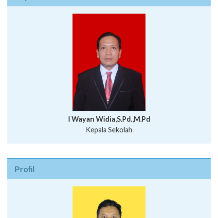
I Wayan Widia,S.Pd.,M.Pd
Kepala Sekolah
Profil