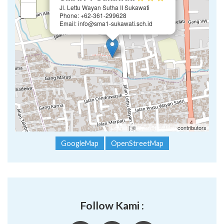
Jl. Lettu Wayan Sutha II Sukawati
−
Phone: +62-361-299628
Email: info@sma1-sukawati.sch.id
Leaflet
| ©
OpenStreetMap
contributors
GoogleMap
OpenStreetMap
Follow Kami :