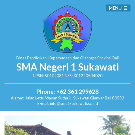
MENU
Dinas Pendidikan, Kepemudaan dan Olahraga
Provinsi Bali
SMA Negeri 1 Sukawati
NPSN: 50102081 NSS: 301220504020
Phone: +62 361 299628
Alamat:
Jalan Lettu Wayan Sutha II, Sukawati
Gianyar Bali 80582
E-mail: info@sma1-sukawati.sch.id