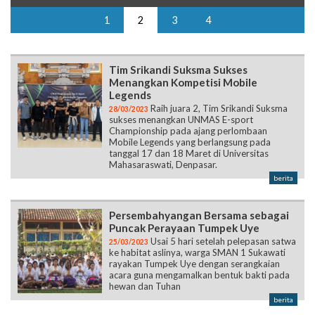
1
2
3
4
Tim Srikandi Suksma Sukses
Menangkan Kompetisi Mobile
Legends
Raih juara 2, Tim Srikandi Suksma
28/03/2023
sukses menangkan UNMAS E-sport
Championship pada ajang perlombaan
Mobile Legends yang berlangsung pada
tanggal 17 dan 18 Maret di Universitas
Mahasaraswati, Denpasar.
berita
Persembahyangan Bersama sebagai
Puncak Perayaan Tumpek Uye
Usai 5 hari setelah pelepasan satwa
25/03/2023
ke habitat aslinya, warga SMAN 1 Sukawati
rayakan Tumpek Uye dengan serangkaian
acara guna mengamalkan bentuk bakti pada
hewan dan Tuhan
berita