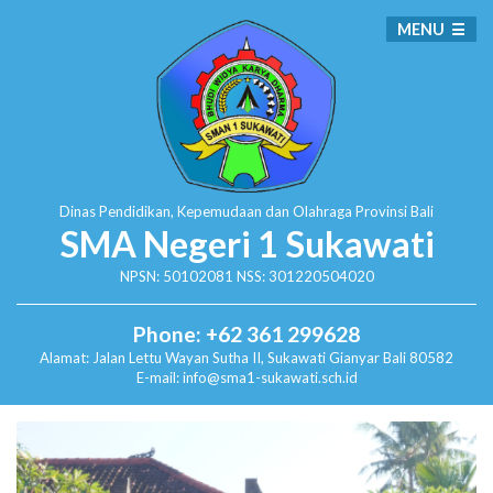
MENU
Dinas Pendidikan, Kepemudaan dan Olahraga
Provinsi Bali
SMA Negeri 1 Sukawati
NPSN: 50102081 NSS: 301220504020
Phone: +62 361 299628
Alamat:
Jalan Lettu Wayan Sutha II, Sukawati
Gianyar Bali 80582
E-mail: info@sma1-sukawati.sch.id