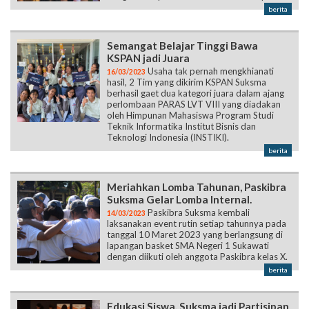
berita
Semangat Belajar Tinggi Bawa
KSPAN jadi Juara
Usaha tak pernah mengkhianati
16/03/2023
hasil, 2 Tim yang dikirim KSPAN Suksma
berhasil gaet dua kategori juara dalam ajang
perlombaan PARAS LVT VIII yang diadakan
oleh Himpunan Mahasiswa Program Studi
Teknik Informatika Institut Bisnis dan
Teknologi Indonesia (INSTIKI).
berita
Meriahkan Lomba Tahunan, Paskibra
Suksma Gelar Lomba Internal.
Paskibra Suksma kembali
14/03/2023
laksanakan event rutin setiap tahunnya pada
tanggal 10 Maret 2023 yang berlangsung di
lapangan basket SMA Negeri 1 Sukawati
dengan diikuti oleh anggota Paskibra kelas X.
berita
Edukasi Siswa, Suksma jadi Partisipan