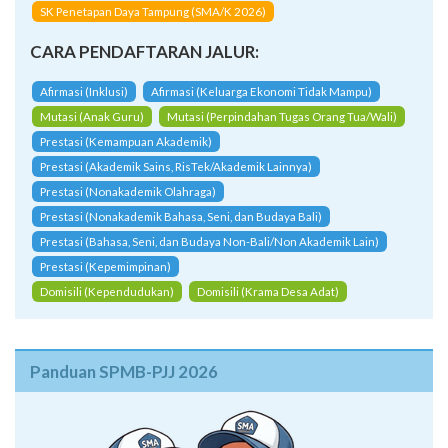
SK Penetapan Daya Tampung (SMA/K 2026)
CARA PENDAFTARAN JALUR:
Afirmasi (Inklusi)
Afirmasi (Keluarga Ekonomi Tidak Mampu)
Mutasi (Anak Guru)
Mutasi (Perpindahan Tugas Orang Tua/Wali)
Prestasi (Kemampuan Akademik)
Prestasi (Akademik Sains, RisTek/Akademik Lainnya)
Prestasi (Nonakademik Olahraga)
Prestasi (Nonakademik Bahasa, Seni, dan Budaya Bali)
Prestasi (Bahasa, Seni, dan Budaya Non-Bali/Non Akademik Lain)
Prestasi (Kepemimpinan)
Domisili (Kependudukan)
Domisili (Krama Desa Adat)
Panduan SPMB-PJJ 2026