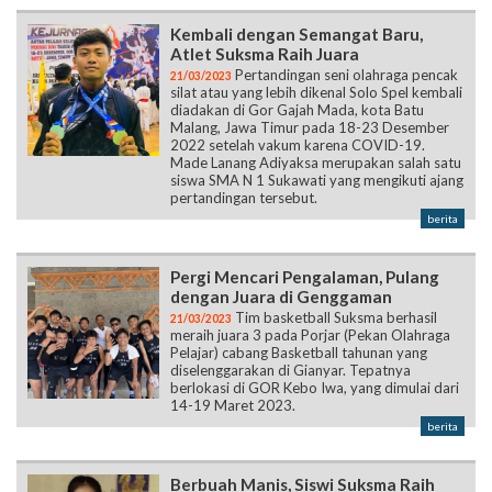
Kembali dengan Semangat Baru,
Atlet Suksma Raih Juara
Pertandingan seni olahraga pencak
21/03/2023
silat atau yang lebih dikenal Solo Spel kembali
diadakan di Gor Gajah Mada, kota Batu
Malang, Jawa Timur pada 18-23 Desember
2022 setelah vakum karena COVID-19.
Made Lanang Adiyaksa merupakan salah satu
siswa SMA N 1 Sukawati yang mengikuti ajang
pertandingan tersebut.
berita
Pergi Mencari Pengalaman, Pulang
dengan Juara di Genggaman
Tim basketball Suksma berhasil
21/03/2023
meraih juara 3 pada Porjar (Pekan Olahraga
Pelajar) cabang Basketball tahunan yang
diselenggarakan di Gianyar. Tepatnya
berlokasi di GOR Kebo Iwa, yang dimulai dari
14-19 Maret 2023.
berita
Berbuah Manis, Siswi Suksma Raih