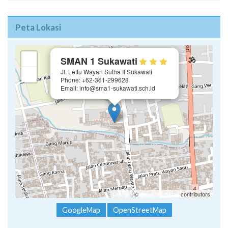
Peta Lokasi
×
+
SMAN 1 Sukawati
Jl. Lettu Wayan Sutha II Sukawati
−
Phone: +62-361-299628
Email: info@sma1-sukawati.sch.id
Leaflet
| ©
OpenStreetMap
contributors
GoogleMap
OpenStreetMap