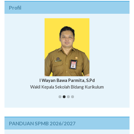
Profil
I Wayan Bawa Parmita, S.Pd
I Wayan Gede Aditya Pratita, S.Pd., M.Sn
Wakil Kepala Sekolah Bidang Kurikulum
Ni Wayan Nopi Sutantri, S.Pd.
Putu Suhartana, S.Pd.
PANDUAN SPMB 2026/2027