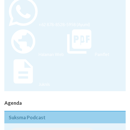
+62 878-8528-5958 (Ayumi)
Halaman Web
Pamflet
Juknis
Agenda
Suksma Podcast